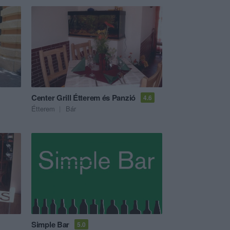
Center Grill Étterem és Panzió
4.6
Étterem
Bár
Simple Bar
5.0