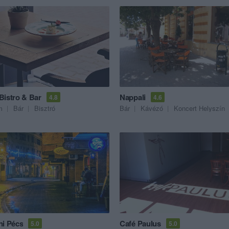
Bistro & Bar
Nappali
4.8
4.6
m
Bár
Bisztró
Bár
Kávézó
Koncert Helyszín
ni Pécs
Café Paulus
5.0
5.0