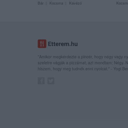
Bár
Kocsma
Kávézó
Kocsm
"Amikor megkérdezte a pincér, hogy négy vagy ny
szeletre vágják a pizzámat, azt mondtam; Négy.
hiszem, hogy meg tudnék enni nyolcat." - Yogi Be