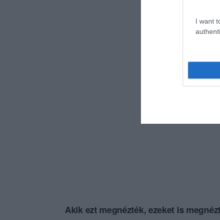
I want t
authenti
Akik ezt megnézték, ezeket is megnézt