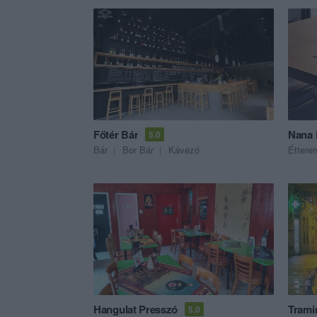
Főtér Bár
Nana 
5.0
Bár
Bor Bár
Kávézó
Éttere
Hangulat Presszó
Trami
5.0