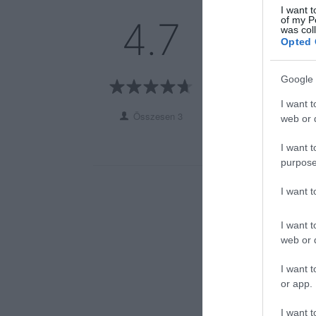
I want t
5
2
of my P
4.7
was col
4
1
Opted 
3
0
2
0
Google 
1
0
I want t
Összesen 3
web or d
I want t
purpose
I want 
I want t
web or d
I want t
or app.
I want t