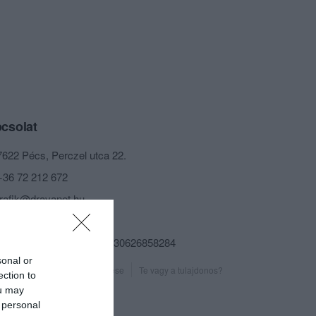
csolat
7622 Pécs, Perczel utca 22.
+36 72 212 672
trafik@dravanet.hu
http://www.trafikpecs.hu
fb.com/pages/Trafik/165030626858284
sonal or
Probléma jelentése
Te vagy a tulajdonos?
ection to
ou may
 personal