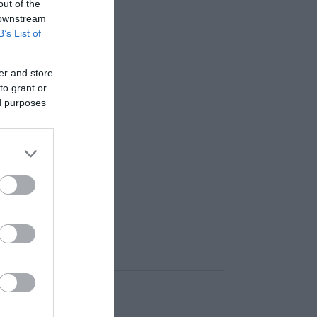
out of the
 downstream
B’s List of
er and store
to grant or
ed purposes