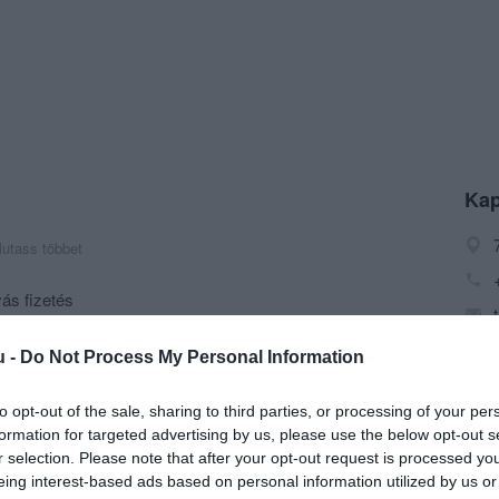
Kap
utass többet
ás fizetés
u -
Do Not Process My Personal Information
to opt-out of the sale, sharing to third parties, or processing of your per
formation for targeted advertising by us, please use the below opt-out s
r selection. Please note that after your opt-out request is processed y
eing interest-based ads based on personal information utilized by us or