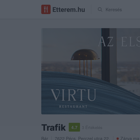
Keresés
Trafik
4.7
3 Értékelés
Bár
7622
Pécs
,
Perczel utca 22.
Zárva ma 