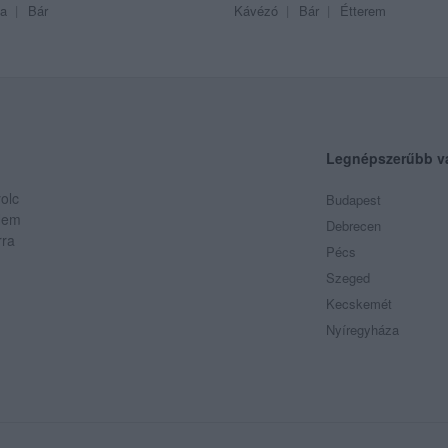
a
Bár
Kávézó
Bár
Étterem
Legnépszerűbb v
olc
Budapest
 Nem
Debrecen
rra
Pécs
Szeged
Kecskemét
Nyíregyháza