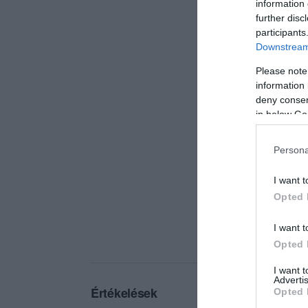
information 
further disc
participants
Downstream 
Please note
information 
deny consent
in below Go
Persona
I want t
Opted 
I want t
Opted 
I want 
Advertis
Értékelések
Opted 