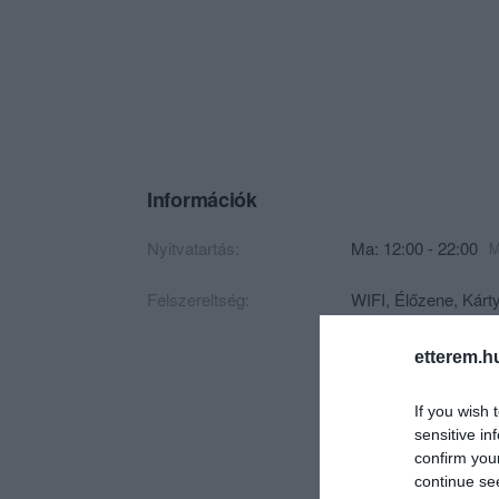
Információk
Nyitvatartás:
Ma: 12:00 - 22:00
M
Felszereltség:
WIFI, Élőzene, Kárty
etterem.h
If you wish 
sensitive in
confirm you
continue se