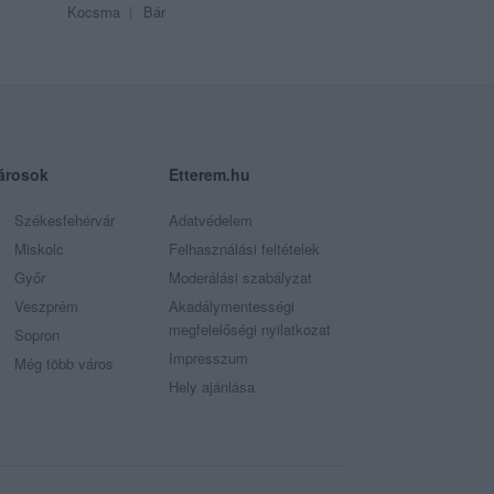
Kocsma
Bár
árosok
Etterem.hu
Székesfehérvár
Adatvédelem
Miskolc
Felhasználási feltételek
Győr
Moderálási szabályzat
Veszprém
Akadálymentességi
megfelelőségi nyilatkozat
Sopron
Impresszum
Még több város
Hely ajánlása