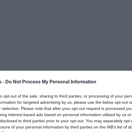
smaárak vannak, melyet állandó havi akciók
akció tesz kihagyhatatlanná.
lítását is vállaljuk, legyen az szülinap, legénybúcsú
tnél kikapcsolódni, a galérián ezt megteheted.
mértékben kutya és biciklibarát.
8 féle csapolt sörrel és jó hangulattal várunk Téged és
u -
Do Not Process My Personal Information
to opt-out of the sale, sharing to third parties, or processing of your per
formation for targeted advertising by us, please use the below opt-out s
r selection. Please note that after your opt-out request is processed y
eing interest-based ads based on personal information utilized by us or
disclosed to third parties prior to your opt-out. You may separately opt-
losure of your personal information by third parties on the IAB’s list of