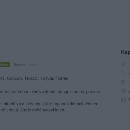
Kap
Mutass többet
Nyitva
arts, Csocsó, Terasz, Kártyás fizetés
áros szívében elhelyezkedő, hangulatos és igényes
et akadálya a jó hangulatú kikapcsolódásnak, hiszen
eső védett, ámde dohányozni lehet.
és biliárd mellett a sport szerelmeseit is várjuk
folyamatos meccsközvetítések láthatók.