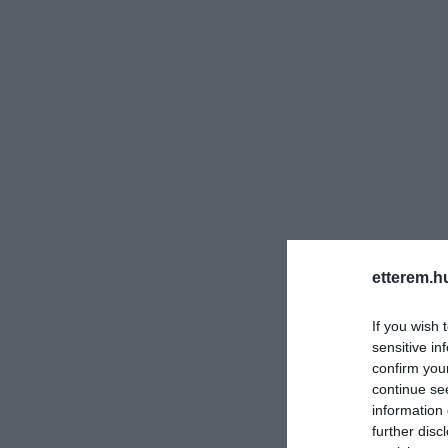
Nálunk abszolút koc
és időszakos koktél
Rendezvények lebonyo
vagy céges buli.
Ha szeparáltan szere
Az UdvarROM teljes 
Kényelmes boxokkal, 
barátaidat.
etterem.h
If you wish 
sensitive in
confirm you
continue se
information 
further disc