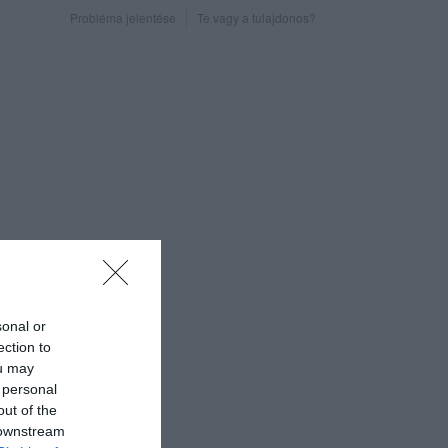
Probléma jelentése
Te vagy a tulajdonos?
sonal or
ection to
ou may
 personal
out of the
 downstream