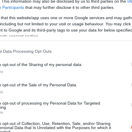
. This information may also be disclosed by us to third parties on the
IA
Participants
that may further disclose it to other third parties.
 that this website/app uses one or more Google services and may gath
including but not limited to your visit or usage behaviour. You may click 
 to Google and its third-party tags to use your data for below specifi
ogle consent section.
l Data Processing Opt Outs
o opt-out of the Sharing of my personal data.
In
o opt-out of the Sale of my Personal Data.
In
zások(bent is kötelező a maszkviselés) után szerettünk volna 
to opt-out of processing my Personal Data for Targeted
 jók az árak, de a biztonsági szolgálat és a további személyzet
ing.
születésnaposnak ajándékba vitt italokat(természetesen ha beülü
In
ndékozunk fogyasztani, nem nyíltan a saját piánkat inni) egy iga
o opt-out of Collection, Use, Retention, Sale, and/or Sharing
khasználatra vonatkozó és a most életbe lépő benti szabályok
ersonal Data that Is Unrelated with the Purposes for which it
lected.