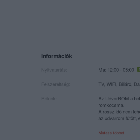
Információk
Nyitvatartás:
Ma: 12:00 - 05:00
Felszereltség:
TV, WIFI, Biliárd, D
Rólunk:
Az UdvarROM a belv
romkocsma.
A rossz idő nem leh
az udvarrom fűtött, 
A csocsó, ping-pong 
Mutass többet
7 tv-vel, melyeken 