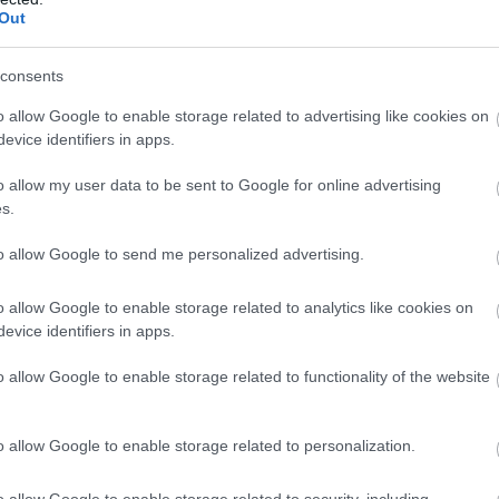
elünk. Ezután megemlítettük, hogy intelligens módon is lehetne
Out
 vagyunk és kikapcsolódni jöttünk, természetesen betartunk min
tesznek minket, illetve, hogy örüljünk, hogy nyitva vannak egyá
consents
 egyetemista társaságról volt szó, nem mellesleg fizető vendé
o allow Google to enable storage related to advertising like cookies on
.
evice identifiers in apps.
e, mert korábban már volt jó tapasztalatunk. Nekünk is új a hely
o allow my user data to be sent to Google for online advertising
 a helyet és biztos nem is megyünk többet vissza, mert 10 percce
s.
től.
to allow Google to send me personalized advertising.
o allow Google to enable storage related to analytics like cookies on
immel mindig oda megyünk ha valahova be akarunk ülni, a szü
evice identifiers in apps.
dvesek, a kiszolgálás gyors és nagyon jók az árak is. Örök k
o allow Google to enable storage related to functionality of the website
o allow Google to enable storage related to personalization.
o allow Google to enable storage related to security, including