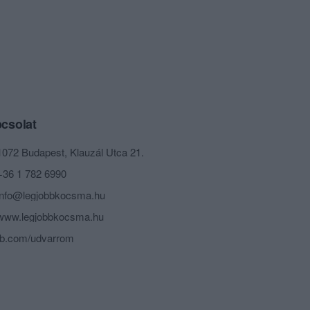
csolat
1072 Budapest, Klauzál Utca 21.
+36 1 782 6990
info@legjobbkocsma.hu
www.legjobbkocsma.hu
fb.com/udvarrom