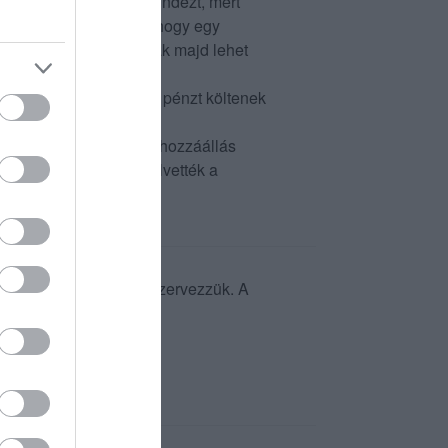
 felénk kommunikálni mindezt, mert
den szabályt, közölték hogy egy
ltalán, mert ha bezárnak majd lehet
gekről, akik nem kevés pénzt költenek
zet, megértjük, de ilyen hozzáállás
l az érkezésünk után elvették a
linapokat mindig oda szervezzük. A
edvenc marad