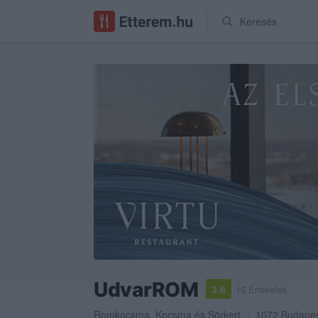
Keresés
UdvarROM
3.6
15 Értékelés
Romkocsma
,
Kocsma
és
Sörkert
1072
Budape