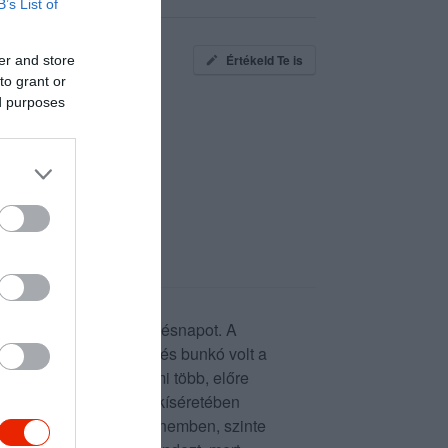
B’s List of
Értékeld Te is
er and store
to grant or
ed purposes
megünnepelni egy születésnapot. A
 iszonyatosan lekezelő és bunkó volt a
nk egy ilyen helyre, mi több, előre
zán udvariatlan szöveg kíséretében
at minősíthetetlen hangnemben, szinte