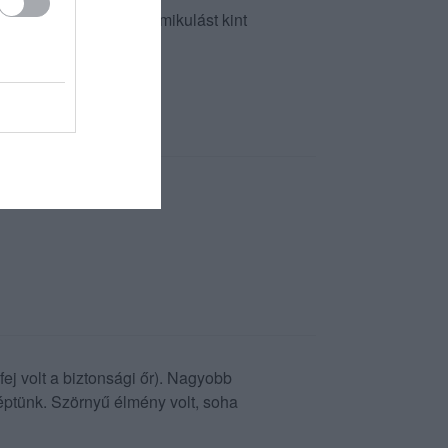
 tilos' néven egy csokimikulást kint
e se jövünk többet.
ej volt a biztonsági őr). Nagyobb
léptünk. Szörnyű élmény volt, soha