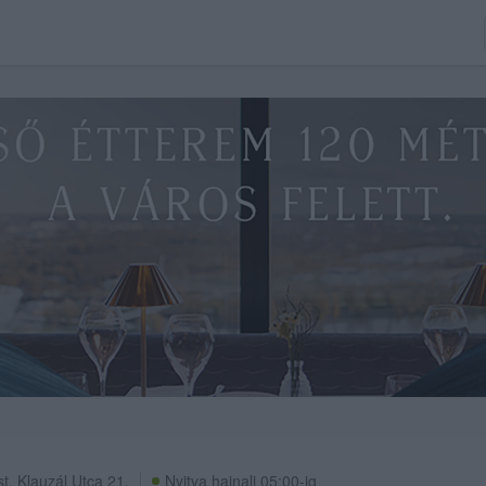
st
,
Klauzál Utca 21.
Nyitva hajnali 05:00-ig