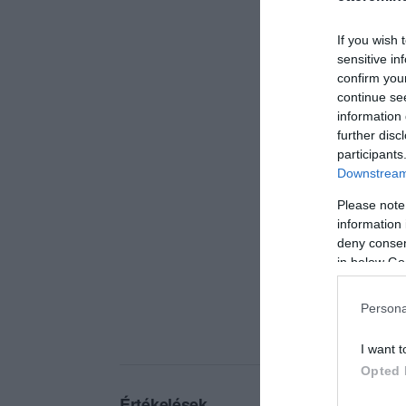
If you wish 
sensitive in
confirm you
continue se
information 
further disc
participants
Downstream 
Please note
information 
deny consent
in below Go
Persona
I want t
Opted 
Értékelések