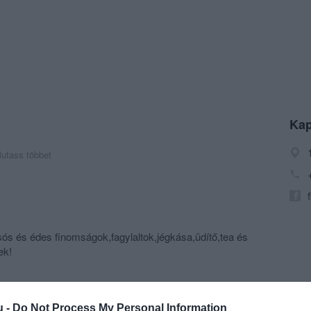
Kap
utass többet
ós és édes finomságok,fagylaltok,jégkása,üdítő,tea és
ek!
u -
Do Not Process My Personal Information