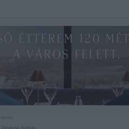
rtékelés
Zárva ma 10:00-ig