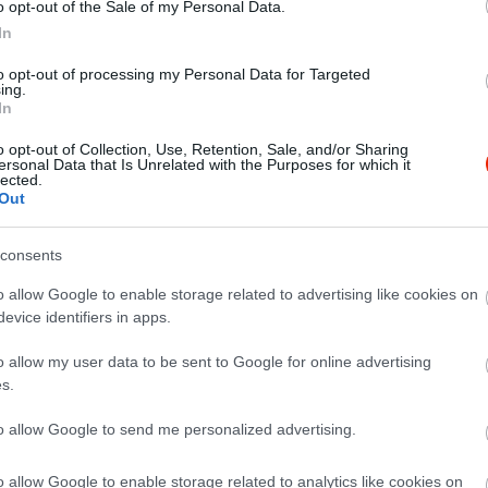
o opt-out of the Sale of my Personal Data.
In
to opt-out of processing my Personal Data for Targeted
ing.
In
o opt-out of Collection, Use, Retention, Sale, and/or Sharing
ersonal Data that Is Unrelated with the Purposes for which it
lected.
Out
consents
ék, kellemes légkörű kedves kis hely
o allow Google to enable storage related to advertising like cookies on
evice identifiers in apps.
o allow my user data to be sent to Google for online advertising
s.
to allow Google to send me personalized advertising.
o allow Google to enable storage related to analytics like cookies on