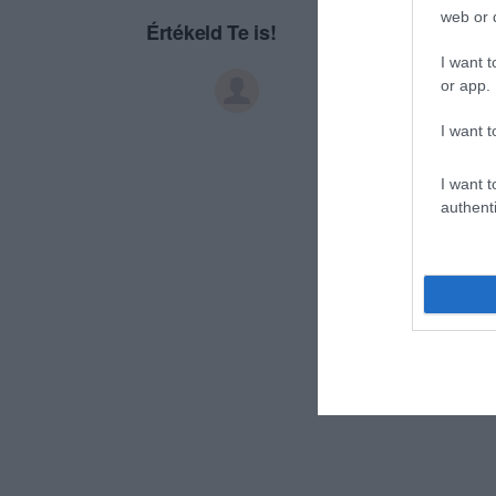
web or d
Értékeld Te is!
I want t
or app.
I want t
I want t
authenti