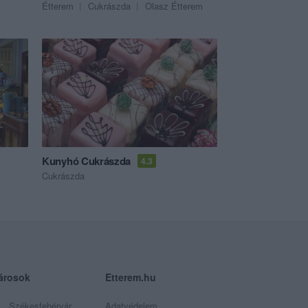
Étterem
Cukrászda
Olasz Étterem
Kunyhó Cukrászda
4.3
Cukrászda
árosok
Etterem.hu
Székesfehérvár
Adatvédelem