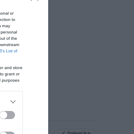
sonal or
ection to
ou may
 personal
out of the
 downstream
B’s List of
er and store
to grant or
ed purposes
Értékeld Te is