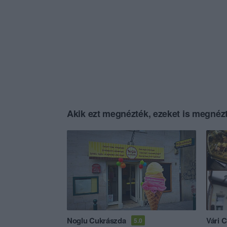
Akik ezt megnézték, ezeket is megnézt
Noglu Cukrászda
Vári 
5.0