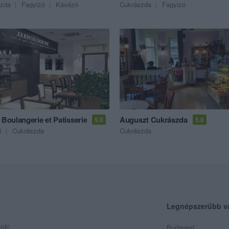
szda
Fagyizó
Kávézó
Cukrászda
Fagyizó
 Boulangerie et Patisserie
Auguszt Cukrászda
5.0
5.0
ó
Cukrászda
Cukrászda
Legnépszerűbb v
olc
Budapest