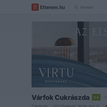
Keresés
Várfok Cukrászda
5.0
1 É
Cukrászda
1012
Budapest
,
Várfok utca 12.