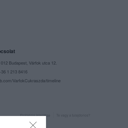
csolat
1012 Budapest, Várfok utca 12.
+36 1 213 8416
fb.com/VarfokCukraszda/timeline
Probléma jelentése
Te vagy a tulajdonos?