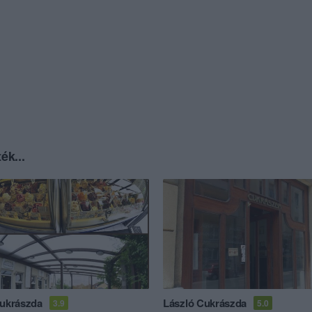
ék...
Cukrászda
László Cukrászda
3.9
5.0