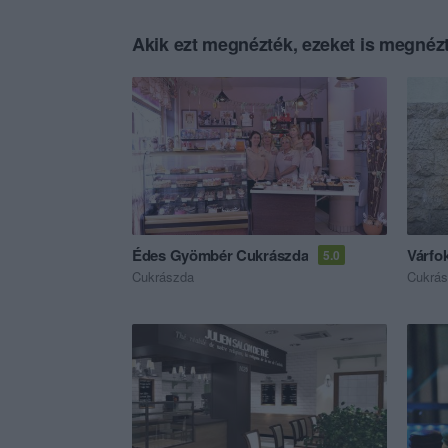
Akik ezt megnézték, ezeket is megnézt
Édes Gyömbér Cukrászda
Várfo
5.0
Cukrászda
Cukrá