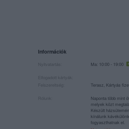
Információk
Nyitvatartás:
Ma: 10:00 - 19:00
Elfogadott kártyák:
Felszereltség:
Terasz, Kártyás fize
Rólunk:
Naponta több mint ö
melyek közt megtalá
Készült házsütemény
kínálunk kávékülönl
fogyaszthatnak el.