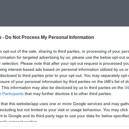
batonként friss házi kenyereket is sütünk. Családi
ig a kiváló minőségre és az igényes munkára törekedett,
ottak voltunk az újdonságokra is, melyek egyedivé és
 cukrászdánkat. Termékeinket a legjobb minőség, teljes
l készítjük. Cukrászdánk legnépszerűbb termékei az
s az alkalmi torták, melyek egyedülállóan széles
u -
Do Not Process My Personal Information
 igényt szeretnének kielégíteni. Kínálatunk évről-évre
endégeink nagyszerű fantáziájának, mind a külföldi utakon
to opt-out of the sale, sharing to third parties, or processing of your per
sokon szerzett tapasztalatainknak köszönhető.
formation for targeted advertising by us, please use the below opt-out s
r selection. Please note that after your opt-out request is processed y
zetesen megtalálják hagyományos tortáinkat is, melyeket
eing interest-based ads based on personal information utilized by us or
ek alapján készítenek szakképzett cukrászaink.
disclosed to third parties prior to your opt-out. You may separately opt-
losure of your personal information by third parties on the IAB’s list of
. This information may also be disclosed by us to third parties on the
IA
Participants
that may further disclose it to other third parties.
 that this website/app uses one or more Google services and may gath
including but not limited to your visit or usage behaviour. You may click 
 to Google and its third-party tags to use your data for below specifi
ogle consent section.