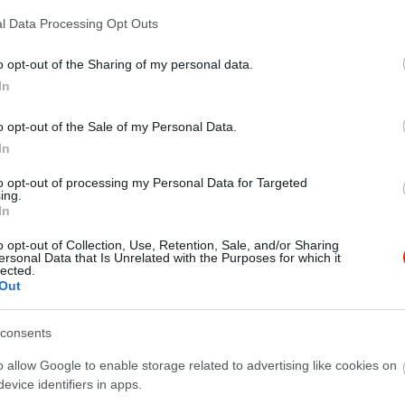
l Data Processing Opt Outs
o opt-out of the Sharing of my personal data.
In
o opt-out of the Sale of my Personal Data.
In
to opt-out of processing my Personal Data for Targeted
ing.
In
o opt-out of Collection, Use, Retention, Sale, and/or Sharing
ersonal Data that Is Unrelated with the Purposes for which it
lected.
Out
s, az is 15 évvel ezelőttről. Ez jót, vagy rosszat jelent? Nem t
consents
lehet csak 1 értékelés... Vagy ez a weboldal haszontalan? :D Ü
o allow Google to enable storage related to advertising like cookies on
evice identifiers in apps.