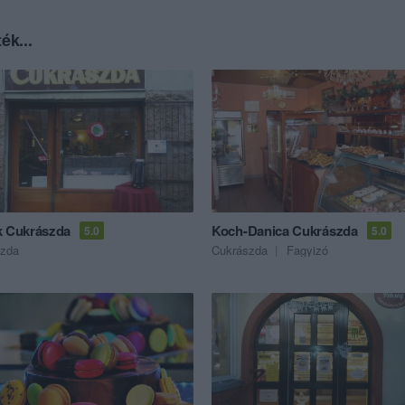
ék...
k Cukrászda
Koch-Danica Cukrászda
5.0
5.0
szda
Cukrászda
Fagyizó