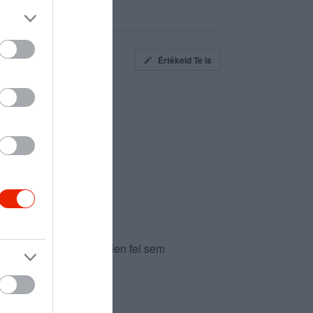
Értékeld Te is
udom eldönteni. Egyszerűen fel sem
dv, VargiTom