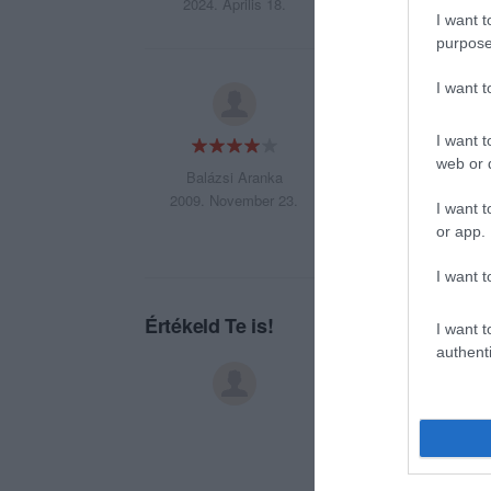
2024. Április 18.
I want t
purpose
I want 
Nekem nagyon tetsz
I want t
web or d
Balázsi Aranka
2009. November 23.
I want t
or app.
I want t
Értékeld Te is!
I want t
authenti