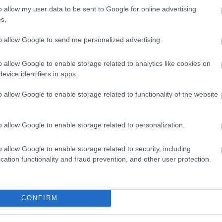
o allow my user data to be sent to Google for online advertising
s.
to allow Google to send me personalized advertising.
ik!!! Hangulatos szívesen járok ide és az árak is a földön járnak
o allow Google to enable storage related to analytics like cookies on
evice identifiers in apps.
o allow Google to enable storage related to functionality of the website
o allow Google to enable storage related to personalization.
o allow Google to enable storage related to security, including
cation functionality and fraud prevention, and other user protection.
CONFIRM