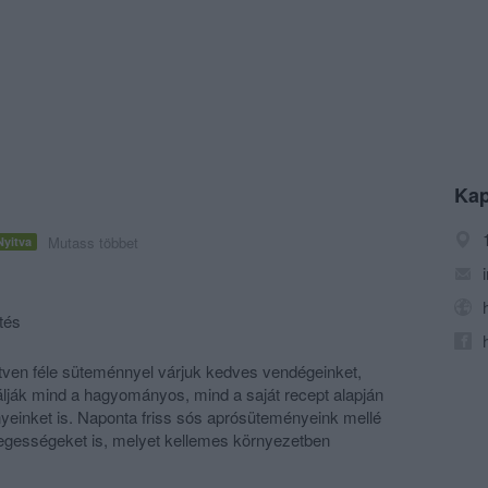
Kap
Mutass többet
Nyitva
tés
tven féle süteménnyel várjuk kedves vendégeinket,
lják mind a hagyományos, mind a saját recept alapján
einket is. Naponta friss sós aprósüteményeink mellé
egességeket is, melyet kellemes környezetben