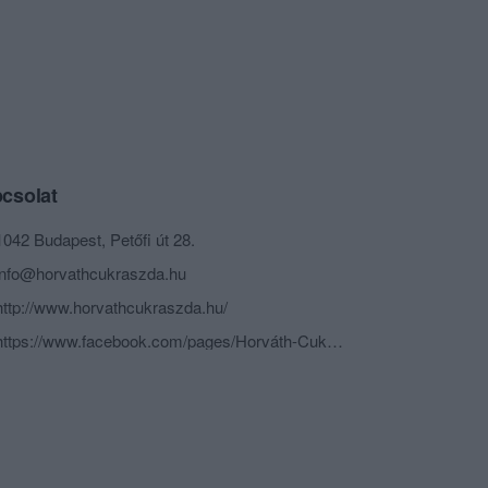
csolat
1042 Budapest, Petőfi út 28.
info@horvathcukraszda.hu
http://www.horvathcukraszda.hu/
https://www.facebook.com/pages/Horváth-Cukrászda/172635602791359?ref