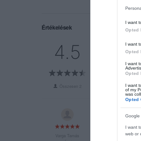
Persona
I want t
Értékelések
Opted 
5
1
4.5
I want t
4
1
Opted 
3
0
I want 
2
0
Advertis
Opted 
1
0
I want t
Összesen 2
of my P
was col
Opted 
Egy darab értékelé
Google 
tudom fogni, hogy 
I want t
web or d
Varga Tamás