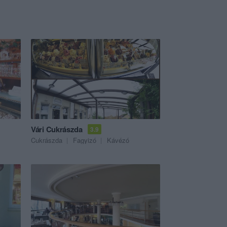
Vári Cukrászda
3.9
Cukrászda
Fagyizó
Kávézó