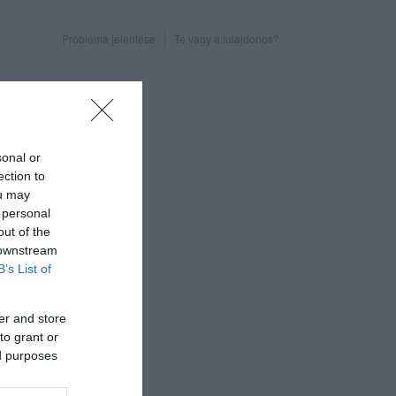
Probléma jelentése
Te vagy a tulajdonos?
sonal or
ection to
ou may
 personal
out of the
 downstream
B’s List of
er and store
to grant or
ed purposes