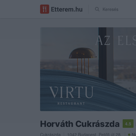
Keresés
Horváth Cukrászda
4.5
Cukrászda
1042
Budapest
,
Petőfi út 28.
Ny