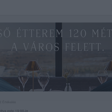
2 Értékelés
itva este 19:00-ig