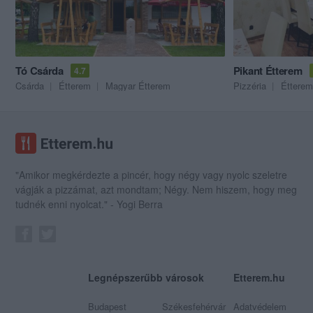
Tó Csárda
Pikant Étterem
4.7
Csárda
Étterem
Magyar Étterem
Pizzéria
Étterem
"Amikor megkérdezte a pincér, hogy négy vagy nyolc szeletre
vágják a pizzámat, azt mondtam; Négy. Nem hiszem, hogy meg
tudnék enni nyolcat." - Yogi Berra
Legnépszerűbb városok
Etterem.hu
Budapest
Székesfehérvár
Adatvédelem