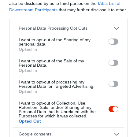
also be disclosed by us to third parties on the
IAB’s List of
5
8
Downstream Participants
that may further disclose it to other
4.8
third parties.
4
0
3
1
Please note that this website/app uses one or more Google
Personal Data Processing Opt Outs
2
services and may gather and store information including but
0
not limited to your visit or usage behaviour. You may click to
I want to opt-out of the Sharing of my
1
0
personal data.
grant or deny consent to Google and its third-party tags to
Opted In
Összesen 9
use your data for below specified purposes in below Google
consent section.
I want to opt-out of the Sale of my
Personal Data.
Opted In
Az étterem nagyon
I want to opt-out of processing my
hangulatos, kedvesek és
Personal Data for Targeted Advertising.
Opted In
szolgálatkész volt a
személyzet. Az ételek
Szabó László
I want to opt-out of Collection, Use,
minősége tálalása első
2020. Szeptember 20.
Retention, Sale, and/or Sharing of my
Personal Data that Is Unrelated with the
osztályú és finom ! Ellenben a
Purposes for which it was collected.
főételekre elég sokat kellett
Opted Out
várnunk, akik utánunk jöttek
Google consents
már a desszertnél tartottak