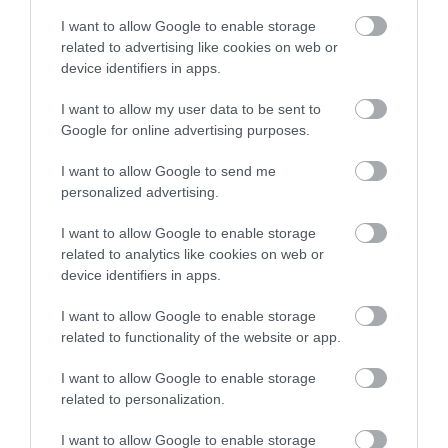
mikor nekünk kihozták az
I want to allow Google to enable storage
ételeket . Ezt az éhséggel
related to advertising like cookies on web or
tetézett frusztrációt csak
device identifiers in apps.
fokozta, hogy a
I want to allow my user data to be sent to
szobahőmérsékletű
Google for online advertising purposes.
limonádéhoz külön kellett
kérnünk jeget, annak ellenére,
I want to allow Google to send me
hogy a hogy készül
personalized advertising.
előadásban külön kiemelték,
I want to allow Google to enable storage
hogy friss naranccsal,
related to analytics like cookies on web or
citrommal és jéggel készül a
device identifiers in apps.
kért ital. Záróakkordnak a
kávéhoz kért mandulatej
I want to allow Google to enable storage
valami csoda folytán
related to functionality of the website or app.
szublimált. Igy összességében
I want to allow Google to enable storage
a kis kellemetlenségek
related to personalization.
ellenére nagyon jól éreztük
magunkat, az ételek
I want to allow Google to enable storage