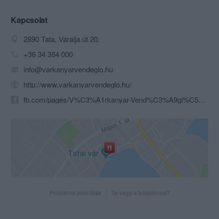
élményben lehet része, ha
megvendégeljük. Fantasztikus
Kapcsolat
konyhánk biztosan rabul ejti majd az
2890 Tata, Váralja út 20.
ízlelőbimbókat. A férfiaknak egy
sörkuriózummal szolgálunk! Jöjjön be
+36 34 384 000
hozzánk, és tegye próbára konyhánkat.
info@varkanyarvendeglo.hu
Vagy csak oltsa szomját egy különleges
meggysörrel.
http://www.varkanyarvendeglo.hu/
fb.com/pages/V%C3%A1rkanyar-Vend%C3%A9gl%C5%91/1518192558396464
Probléma jelentése
Te vagy a tulajdonos?