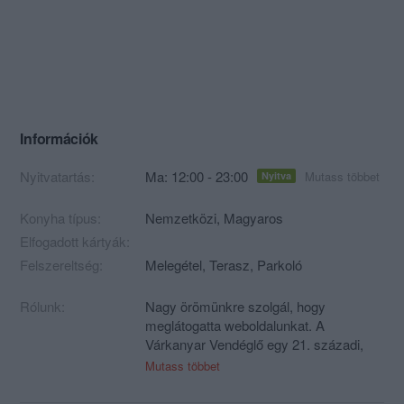
Információk
Nyitvatartás:
Ma: 12:00 - 23:00
Mutass többet
Nyitva
Konyha típus:
Nemzetközi
,
Magyaros
Elfogadott kártyák:
Felszereltség:
Melegétel, Terasz, Parkoló
Rólunk:
Nagy örömünkre szolgál, hogy
meglátogatta weboldalunkat. A
Várkanyar Vendéglő egy 21. századi,
ám rendkívül stílusosan kialakított igazi
Mutass többet
exkluzív étterem. Hihetetlen
különlegességeinkkel egyedülálló