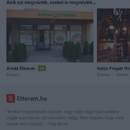
Akik ezt megnézték, ezeket is megnézték...
Árkád Étkezde
Kalóz Fregatt Pu
5.0
Étterem
Étterem
Sörkert
"Amikor megkérdezte a pincér, hogy négy vagy nyolc szeletre
vágják a pizzámat, azt mondtam; Négy. Nem hiszem, hogy meg
tudnék enni nyolcat." - Yogi Berra