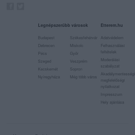
Legnépszerűbb városok
Etterem.hu
Budapest
Székesfehérvár
Adatvédelem
Debrecen
Miskolc
Felhasználási
feltételek
Pécs
Győr
Moderálási
Szeged
Veszprém
szabályzat
Kecskemét
Sopron
Akadálymentességi
Nyíregyháza
Még több város
megfelelőségi
nyilatkozat
Impresszum
Hely ajánlása