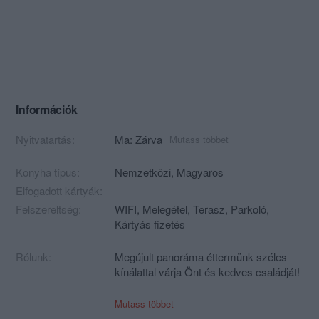
Információk
Nyitvatartás:
Ma: Zárva
Mutass többet
Konyha típus:
Nemzetközi
,
Magyaros
Elfogadott kártyák:
Felszereltség:
WIFI, Melegétel, Terasz, Parkoló,
Kártyás fizetés
Rólunk:
Megújult panoráma éttermünk széles
kínálattal várja Önt és kedves családját!
A szabadban fedett teraszunkon 50, míg
Mutass többet
zárt, légkondicionált helyiségeinkben 40