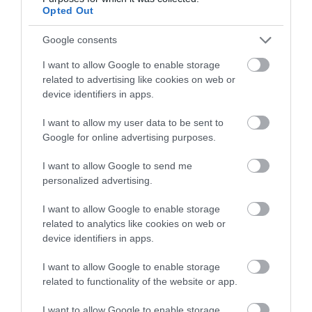
Értékelések
Értékeld Te is
Opted Out
5
2
Google consents
5.0
4
0
I want to allow Google to enable storage
3
0
related to advertising like cookies on web or
2
0
device identifiers in apps.
1
0
I want to allow my user data to be sent to
Összesen 2
Google for online advertising purposes.
I want to allow Google to send me
personalized advertising.
Kedves és gyors kiszolgálás,
finom étel, a hekk isteni, a
I want to allow Google to enable storage
kilátás gyönyörű.
related to analytics like cookies on web or
device identifiers in apps.
Egyetlen hiányossága, hogy
Viktória Éva Németh
kevés az étel választék
2016. Április 15.
I want to allow Google to enable storage
Jelentés
related to functionality of the website or app.
I want to allow Google to enable storage