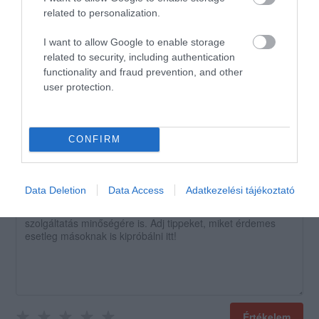
related to personalization.
Király hely jó panoráma remek
étel
I want to allow Google to enable storage
related to security, including authentication
Jelentés
functionality and fraud prevention, and other
Sarkadi Tom
user protection.
2016. Április 9.
CONFIRM
Értékeld Te is!
Data Deletion
Data Access
Adatkezelési tájékoztató
Értékelem