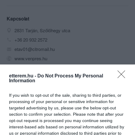
férőhellyel várjuk kedves vendégeinket.
Éttermünk területén ingyenes Wi-fi
szolgáltatást is biztosítunk.
Kapcsolat
2831 Tarján, Szőlőhegy utca
Így se szél, se zivatar nem jelenthet
akadályt, hogy ellátogassanak Tarjánba,
+36 20 932 2572
és községünk panorámájában
etav01@citromail.hu
gyönyörködve elfogyasszák frissen sült
hekkünket, vagy felfrissüljenek egy
www.venpres.hu
korsó frissen csapolt sörtől.
fb.com/pages/V%C3%A9n-Pr%C3%A9s-Pince-a-V%C3%A9n-Pr%C3%A9shez/197041463652687?sk=timeline
etterem.hu -
Do Not Process My Personal
Information
If you wish to opt-out of the sale, sharing to third parties, or
processing of your personal or sensitive information for
targeted advertising by us, please use the below opt-out
section to confirm your selection. Please note that after your
opt-out request is processed you may continue seeing
Probléma jelentése
Te vagy a tulajdonos?
interest-based ads based on personal information utilized by
us or personal information disclosed to third parties prior to