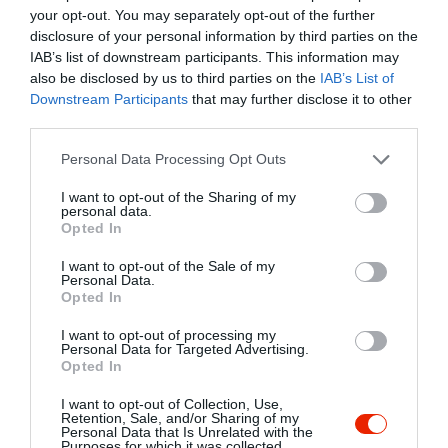
your opt-out. You may separately opt-out of the further
disclosure of your personal information by third parties on the
IAB’s list of downstream participants. This information may
also be disclosed by us to third parties on the
IAB’s List of
Downstream Participants
that may further disclose it to other
third parties.
Please note that this website/app uses one or more Google
Personal Data Processing Opt Outs
services and may gather and store information including but
not limited to your visit or usage behaviour. You may click to
I want to opt-out of the Sharing of my
personal data.
grant or deny consent to Google and its third-party tags to
Opted In
use your data for below specified purposes in below Google
consent section.
I want to opt-out of the Sale of my
Personal Data.
Opted In
I want to opt-out of processing my
Personal Data for Targeted Advertising.
Opted In
I want to opt-out of Collection, Use,
Retention, Sale, and/or Sharing of my
Personal Data that Is Unrelated with the
Purposes for which it was collected.