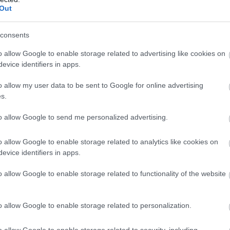
 gyomorral távoztunk. Ha lenne mínusz pont,azt adnám.
Out
consents
o allow Google to enable storage related to advertising like cookies on
m. Okozott még csalódás!
evice identifiers in apps.
o allow my user data to be sent to Google for online advertising
s.
to allow Google to send me personalized advertising.
o allow Google to enable storage related to analytics like cookies on
evice identifiers in apps.
shelyünk lett, nagyon szeretjük, igényes, szép, finom ételek és 
o allow Google to enable storage related to functionality of the website
o allow Google to enable storage related to personalization.
o allow Google to enable storage related to security, including