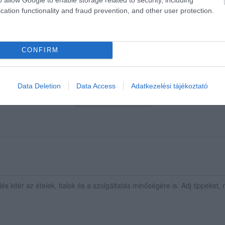
cation functionality and fraud prevention, and other user protection.
észe a bejárat előtt cigizik, két nagy családdal belépve a pulto
gyhangúak, bár jól néznek ki.
CONFIRM
Data Deletion
Data Access
Adatkezelési tájékoztató
Összes értékelés