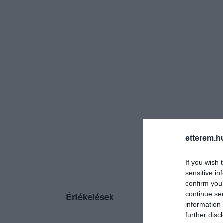
etterem.h
If you wish 
sensitive in
confirm you
continue se
Értékelések
information 
further disc
5
8