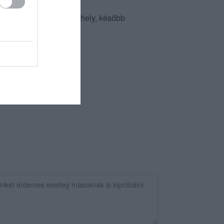
s elhajt, mondván nincs hely, később