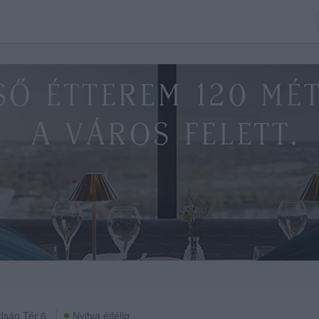
ság Tér 6.
Nyitva éjfélig