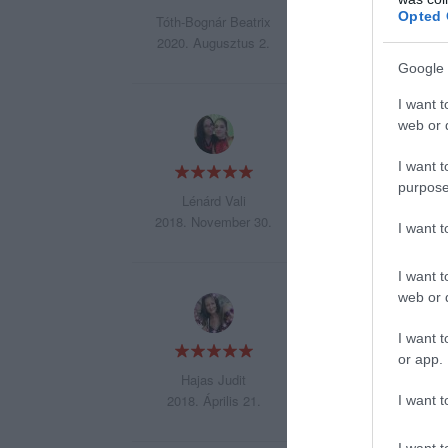
Ft után megfeküdt
Opted 
Tóth-Bognár Beatrix
2020. Augusztus 2.
Google 
I want t
Imádom! Nálam ne
web or d
I want t
purpose
Lénárd Vali
2018. November 30.
I want 
I want t
web or d
Szuper hely, a törz
I want t
or app.
Hajas Judit
2018. Április 21.
I want t
I want t