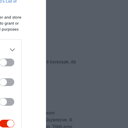
B’s List of
er and store
to grant or
ed purposes
s, figyelmes, az árak kissé borsosak, de
 első falat után a gyomrom
 2 nagyon rossz kávéval fűszerezve. A
rt. Senkinek nem ajánlom. Több ezer