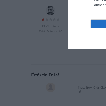
authenti
A személyzet egy r
sem lesz... Sütik e
Bibók János
2018. Március 16.
Értékeld Te is!