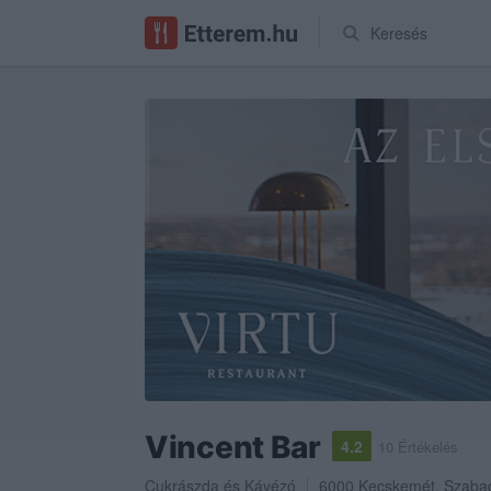
Keresés
Vincent Bar
4.2
10 Értékelés
Cukrászda
és
Kávézó
6000
Kecskemét
,
Szabad