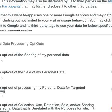
. This information may also be disclosed by us to third parties on the
IA
Participants
that may further disclose it to other third parties.
 that this website/app uses one or more Google services and may gath
including but not limited to your visit or usage behaviour. You may click 
 to Google and its third-party tags to use your data for below specifi
ogle consent section.
l Data Processing Opt Outs
 fantasztikusan finom volt a süti, az üdítő, a kiszolgálás udvaria
o opt-out of the Sharing of my personal data.
et is csodaszép. Ajánlom mindenkinek.
In
o opt-out of the Sale of my Personal Data.
In
to opt-out of processing my Personal Data for Targeted
ing.
In
 még nem csalódtam! 2 napos vagy régebbi tiramisut kaptam, az
en, undorító volt. A mangós süti szintén nem látott soha mangót.
o opt-out of Collection, Use, Retention, Sale, and/or Sharing
ersonal Data that Is Unrelated with the Purposes for which it
zemélyzet kint dohányzik, nem ismerik az udvariasságot,jómodo
lected.