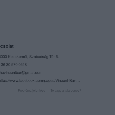
csolat
6000 Kecskemét, Szabadság Tér 6.
+36 30 570 0518
thevincentbar@gmail.com
https://www.facebook.com/pages/Vincent-Bar-Pastry/147144898633194?fref=ts
Probléma jelentése
Te vagy a tulajdonos?