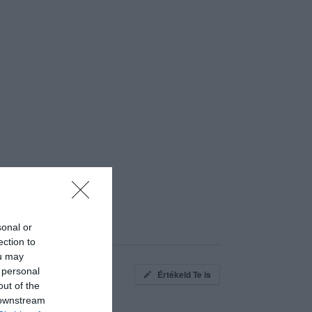
sonal or
ection to
ou may
 personal
Értékeld Te is
out of the
 downstream