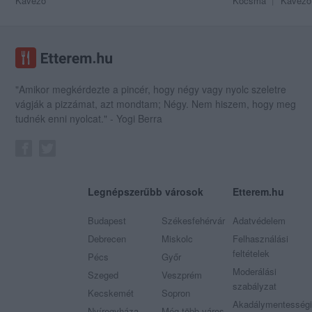
Kávézó
Kocsma
Kávézó
"Amikor megkérdezte a pincér, hogy négy vagy nyolc szeletre
vágják a pizzámat, azt mondtam; Négy. Nem hiszem, hogy meg
tudnék enni nyolcat." - Yogi Berra
Legnépszerűbb városok
Etterem.hu
Budapest
Székesfehérvár
Adatvédelem
Debrecen
Miskolc
Felhasználási
feltételek
Pécs
Győr
Moderálási
Szeged
Veszprém
szabályzat
Kecskemét
Sopron
Akadálymentességi
Nyíregyháza
Még több város