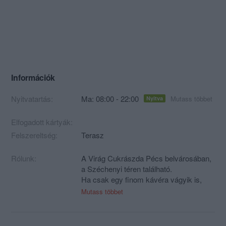
Információk
Nyitvatartás:
Ma: 08:00 - 22:00
Mutass többet
Nyitva
Elfogadott kártyák:
Felszereltség:
Terasz
Rólunk:
A Virág Cukrászda Pécs belvárosában,
a Széchenyi téren található.
Ha csak egy finom kávéra vágyik is,
térjen be hozzánk és fogyassza el
Mutass többet
teraszunkon, vagy kerthelyiségünkben,
mely a Belváros egyik legnagyobb
kerthelyisége. Élvezze fagylaltját vagy