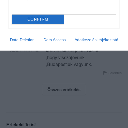
CONFIRM
Csak ajánlani tudom a
helyet!Nagyon barátságos ,
kedves hely. Friss és minőségi
Data Deletion
Data Access
Adatkezelési tájékoztató
a sütemény , finom kávé,
Orbán Liza
kedves kiszolgálás. Biztos
2025. Február 15.
,hogy visszajövünk
,Budapestiek vagyunk.
Jelentés
Összes értékelés
Értékeld Te is!