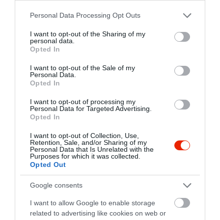
5
7
3.8
Please note that this website/app uses one or more Google
4
Personal Data Processing Opt Outs
0
services and may gather and store information including but
3
0
not limited to your visit or usage behaviour. You may click to
I want to opt-out of the Sharing of my
2
personal data.
0
grant or deny consent to Google and its third-party tags to
Opted In
1
3
use your data for below specified purposes in below Google
consent section.
I want to opt-out of the Sale of my
Összesen 10
Personal Data.
Opted In
I want to opt-out of processing my
Personal Data for Targeted Advertising.
Bunkó kiszolgálás,
Opted In
mennyiséghez képest drága
és íz világban sem jó.
I want to opt-out of Collection, Use,
Retention, Sale, and/or Sharing of my
Kus Gréta
Personal Data that Is Unrelated with the
Jelentés
Purposes for which it was collected.
2025. Május 20.
Opted Out
Google consents
Nagyon finom sütemények,
I want to allow Google to enable storage
kávé nagyon hangulatos
related to advertising like cookies on web or