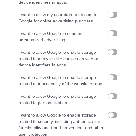
helyen
device identifiers in apps.
Pàpràdi Orsolya Ines
Jelentés
I want to allow my user data to be sent to
2025. Február 21.
Google for online advertising purposes.
I want to allow Google to send me
personalized advertising.
Nagyon finomak a sütik kávék
kellemes patinás hely kitűnő
I want to allow Google to enable storage
kiszolgálással csak ajánlani
related to analytics like cookies on web or
tudom!
Rausné Balogh Éva
device identifiers in apps.
2025. Február 21.
Jelentés
I want to allow Google to enable storage
related to functionality of the website or app.
I want to allow Google to enable storage
Kellemes kornyezet,helyben
related to personalization.
keszult fagyik,sutik es szeles
valasztek :) Nem mellesleg
I want to allow Google to enable storage
pedig kutyabarat,biztosan
Balogh Katalin
related to security, including authentication
visszaterunk :)
2025. Február 15.
functionality and fraud prevention, and other
user protection.
Jelentés