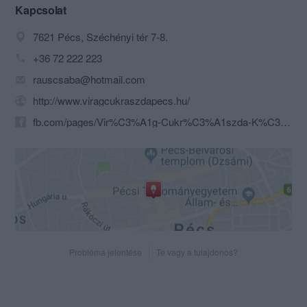
kávéját a meghitt Hild- udvarban!
Kapcsolat
7621 Pécs, Széchényi tér 7-8.
+36 72 222 223
rauscsaba@hotmail.com
http://www.viragcukraszdapecs.hu/
fb.com/pages/Vir%C3%A1g-Cukr%C3%A1szda-K%C3%A1v%C3%A9z%C3%B3/222419437830695
Probléma jelentése
Te vagy a tulajdonos?