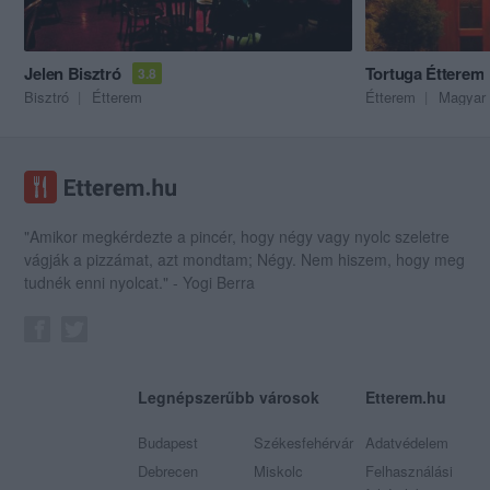
Jelen Bisztró
Tortuga Étterem
3.8
Bisztró
Étterem
Étterem
Magyar 
"Amikor megkérdezte a pincér, hogy négy vagy nyolc szeletre
vágják a pizzámat, azt mondtam; Négy. Nem hiszem, hogy meg
tudnék enni nyolcat." - Yogi Berra
Legnépszerűbb városok
Etterem.hu
Budapest
Székesfehérvár
Adatvédelem
Debrecen
Miskolc
Felhasználási