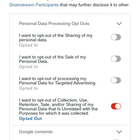
Downstream Participants
that may further disclose it to other
2
0
third parties.
1
0
Please note that this website/app uses one or more Google
Personal Data Processing Opt Outs
Összesen 10
services and may gather and store information including but
not limited to your visit or usage behaviour. You may click to
I want to opt-out of the Sharing of my
personal data.
grant or deny consent to Google and its third-party tags to
Opted In
use your data for below specified purposes in below Google
Az utóbbi három hétben
consent section.
I want to opt-out of the Sale of my
többször is jártam az
Personal Data.
Opted In
étteremben és bármit ettem,
minden finom volt, a
Kosziba Gyula
I want to opt-out of processing my
felszolgálók is kedvesek.
2020. Január 12.
Personal Data for Targeted Advertising.
Opted In
PERFEKT.
Jelentés
I want to opt-out of Collection, Use,
Retention, Sale, and/or Sharing of my
Personal Data that Is Unrelated with the
Purposes for which it was collected.
Opted Out
Grill teraszon voltunk minden
nagyon finom volt
Google consents