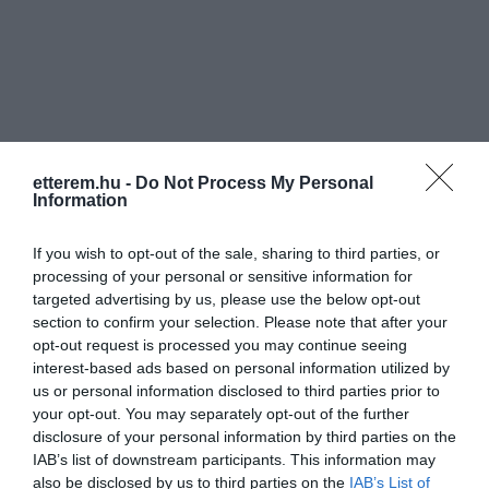
etterem.hu -
Do Not Process My Personal
Information
If you wish to opt-out of the sale, sharing to third parties, or
processing of your personal or sensitive information for
targeted advertising by us, please use the below opt-out
section to confirm your selection. Please note that after your
opt-out request is processed you may continue seeing
interest-based ads based on personal information utilized by
Értékelések
Értékeld Te is
us or personal information disclosed to third parties prior to
your opt-out. You may separately opt-out of the further
5
10
5.0
disclosure of your personal information by third parties on the
4
0
IAB’s list of downstream participants. This information may
also be disclosed by us to third parties on the
IAB’s List of
3
0