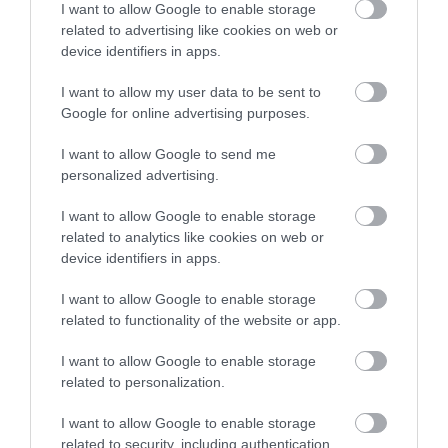
Jelentés
I want to allow Google to enable storage
Varga Viktória
related to advertising like cookies on web or
2019. Augusztus 5.
device identifiers in apps.
I want to allow my user data to be sent to
Google for online advertising purposes.
Minden tökéletes volt, a
kiszolgálás, az ételek ha
I want to allow Google to send me
personalized advertising.
lehetne 10 pontot is adnánk.
Visszajövünk, ahogy már sok
Hudák Zsuzsa
I want to allow Google to enable storage
éve.
2018. Szeptember 17.
related to analytics like cookies on web or
Jelentés
device identifiers in apps.
I want to allow Google to enable storage
related to functionality of the website or app.
Fantasztikus hely , szuper a
kiszolgálás , az ételekre nem
I want to allow Google to enable storage
related to personalization.
kell sokat várni és látszik,
hogy friss az alapanyag. Bő a
Ferencz Cintia
I want to allow Google to enable storage
kínálat. Személyzet kedves és
2017. Március 15.
related to security, including authentication