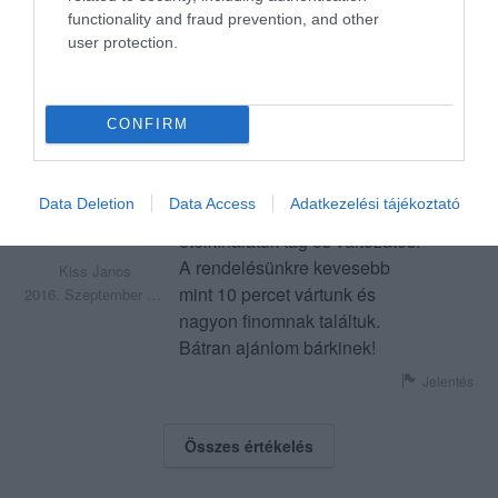
segítőkész, semmire nem
functionality and fraud prevention, and other
mondanak nemet, megoldják .
user protection.
Legjobb étterem Budaörsön.
Jelentés
CONFIRM
A személyzet rendkívül
Data Deletion
Data Access
Adatkezelési tájékoztató
kedves és segítőkész. Az
ételkínálatuk tág és változatos.
A rendelésünkre kevesebb
Kiss Janos
mint 10 percet vártunk és
2016. Szeptember 14.
nagyon finomnak találtuk.
Bátran ajánlom bárkinek!
Jelentés
Összes értékelés