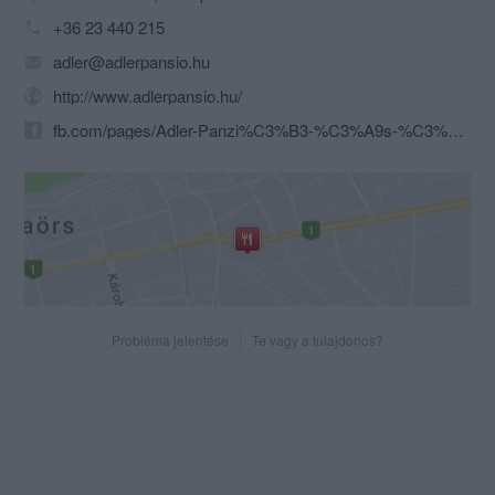
+36 23 440 215
adler@adlerpansio.hu
http://www.adlerpansio.hu/
fb.com/pages/Adler-Panzi%C3%B3-%C3%A9s-%C3%89tterem/251320094938856
Probléma jelentése
Te vagy a tulajdonos?