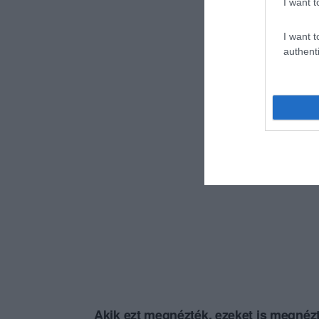
I want t
I want t
authenti
Akik ezt megnézték, ezeket is megnézt