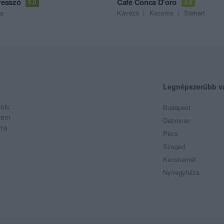
Presszó
Café Conca D'oro
5.0
4.0
a
Kávézó
Kocsma
Sörkert
Legnépszerűbb v
olc
Budapest
 Nem
Debrecen
rra
Pécs
Szeged
Kecskemét
Nyíregyháza