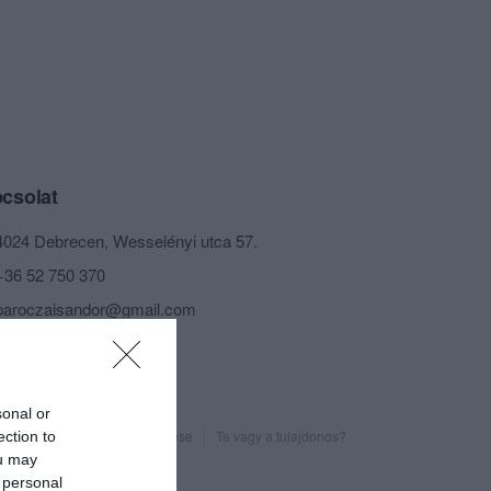
csolat
4024 Debrecen, Wesselényi utca 57.
+36 52 750 370
paroczaisandor@gmail.com
fb.com/alcaponesorozo/
sonal or
Probléma jelentése
Te vagy a tulajdonos?
ection to
ou may
 personal