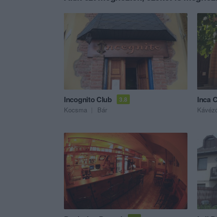
Incognito Club
Inca 
3.8
Kocsma
Bár
Kávéz