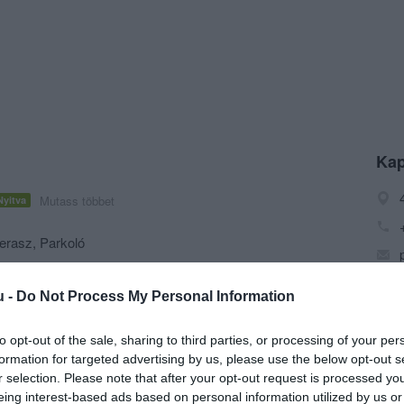
Kap
Mutass többet
Nyitva
erasz, Parkoló
s kiszolgálással, kedvező árakkal, széles
u -
Do Not Process My Personal Information
yamatos italakciókkal, Segafredo kávéval (elvitelre is) ,
rjuk kedves vendégeinket.
to opt-out of the sale, sharing to third parties, or processing of your per
formation for targeted advertising by us, please use the below opt-out s
r selection. Please note that after your opt-out request is processed y
eing interest-based ads based on personal information utilized by us or