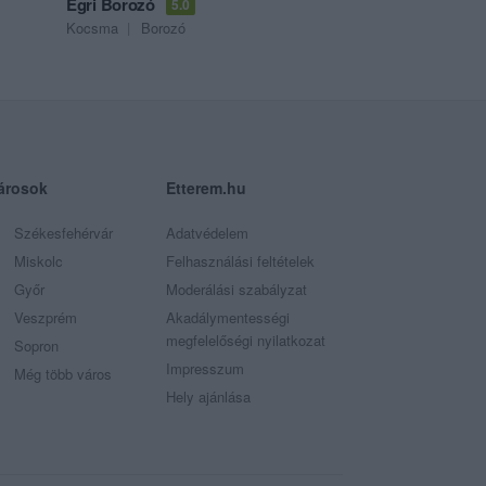
Egri Borozó
5.0
Kocsma
Borozó
árosok
Etterem.hu
Székesfehérvár
Adatvédelem
Miskolc
Felhasználási feltételek
Győr
Moderálási szabályzat
Veszprém
Akadálymentességi
megfelelőségi nyilatkozat
Sopron
Impresszum
Még több város
Hely ajánlása