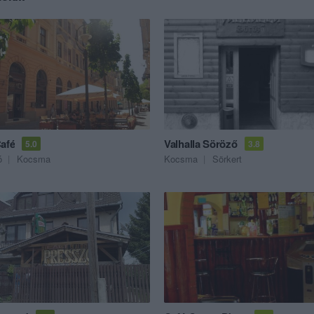
Café
Valhalla Söröző
5.0
3.8
ó
Kocsma
Kocsma
Sörkert