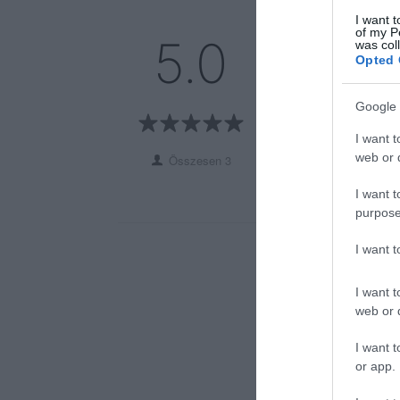
I want t
of my P
5
3
5.0
was col
4
0
Opted 
3
0
2
0
Google 
1
0
I want t
web or d
Összesen 3
I want t
purpose
I want 
I want t
web or d
I want t
or app.