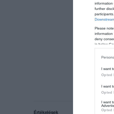
information 
further disc
participants
Downstream 
Please note
information 
deny consent
in below Go
Persona
I want t
Opted 
I want t
Opted 
I want 
Advertis
Opted 
Értékelések