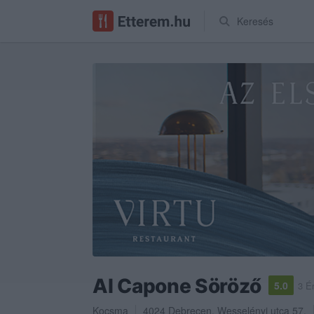
Keresés
Al Capone Söröző
5.0
3 É
Kocsma
4024
Debrecen
,
Wesselényi utca 57.