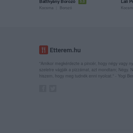
Batthyány Borozó
Lali 
5.0
Kocsma
Borozó
Kocsm
"Amikor megkérdezte a pincér, hogy négy vagy ny
szeletre vágják a pizzámat, azt mondtam; Négy.
hiszem, hogy meg tudnék enni nyolcat." - Yogi Be