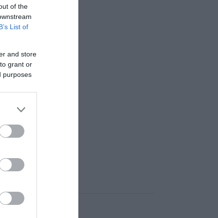
out of the
 downstream
B’s List of
er and store
to grant or
ed purposes