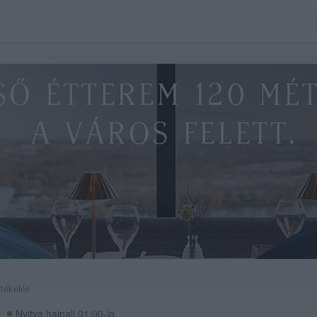
rtékelés
Nyitva hajnali 01:00-ig