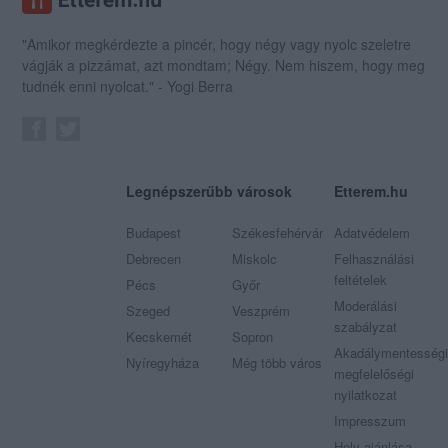
"Amikor megkérdezte a pincér, hogy négy vagy nyolc szeletre
vágják a pizzámat, azt mondtam; Négy. Nem hiszem, hogy meg
tudnék enni nyolcat." - Yogi Berra
Legnépszerűbb városok
Etterem.hu
Budapest
Székesfehérvár
Adatvédelem
Debrecen
Miskolc
Felhasználási
feltételek
Pécs
Győr
Moderálási
Szeged
Veszprém
szabályzat
Kecskemét
Sopron
Akadálymentességi
Nyíregyháza
Még több város
megfelelőségi
nyilatkozat
Impresszum
Hely ajánlása