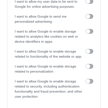
I want to allow my user data to be sent to
Összesen 2
Google for online advertising purposes.
I want to allow Google to send me
elvis él- ételekkel pedig eddig
personalized advertising.
nem találkoztam az amigóban,
I want to allow Google to enable storage
a ropi/mogyorót leszámítva.
related to analytics like cookies on web or
italokkal és elvissel viszont
cs...@freemail.hu
device identifiers in apps.
annál többször- üde színfolt a
2010. Február 1.
hétkerből.
I want to allow Google to enable storage
related to functionality of the website or app.
Jelentés
I want to allow Google to enable storage
related to personalization.
I want to allow Google to enable storage
Értékeld Te is!
related to security, including authentication
functionality and fraud prevention, and other
user protection.