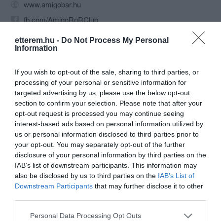
www.amigobar.hu
fb.com/AmigoRnRClub
etterem.hu -
Do Not Process My Personal
Information
If you wish to opt-out of the sale, sharing to third parties, or
processing of your personal or sensitive information for
targeted advertising by us, please use the below opt-out
section to confirm your selection. Please note that after your
Probléma jelentése
Te vagy a tulajdonos?
opt-out request is processed you may continue seeing
interest-based ads based on personal information utilized by
us or personal information disclosed to third parties prior to
your opt-out. You may separately opt-out of the further
disclosure of your personal information by third parties on the
IAB’s list of downstream participants. This information may
also be disclosed by us to third parties on the
IAB’s List of
Downstream Participants
that may further disclose it to other
third parties.
Please note that this website/app uses one or more Google
Personal Data Processing Opt Outs