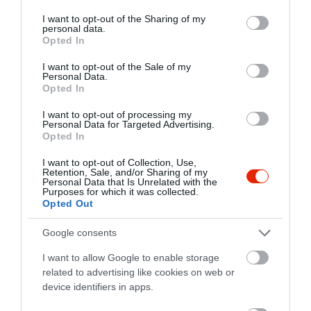
services and may gather and store information including but
not limited to your visit or usage behaviour. You may click to
I want to opt-out of the Sharing of my
personal data.
grant or deny consent to Google and its third-party tags to
Opted In
use your data for below specified purposes in below Google
consent section.
I want to opt-out of the Sale of my
Personal Data.
Opted In
I want to opt-out of processing my
Personal Data for Targeted Advertising.
Opted In
I want to opt-out of Collection, Use,
Retention, Sale, and/or Sharing of my
Personal Data that Is Unrelated with the
Értékelések
Értékeld Te is
Purposes for which it was collected.
Opted Out
5
1
4.0
Google consents
4
0
3
1
I want to allow Google to enable storage
2
related to advertising like cookies on web or
0
device identifiers in apps.
1
0