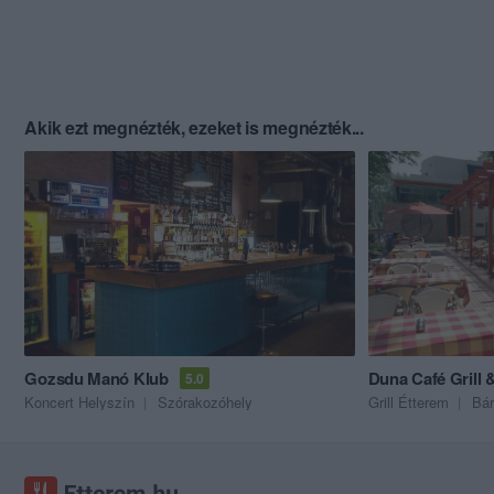
Akik ezt megnézték, ezeket is megnézték...
Gozsdu Manó Klub
Duna Café Grill 
5.0
Koncert Helyszín
Szórakozóhely
Grill Étterem
Bár