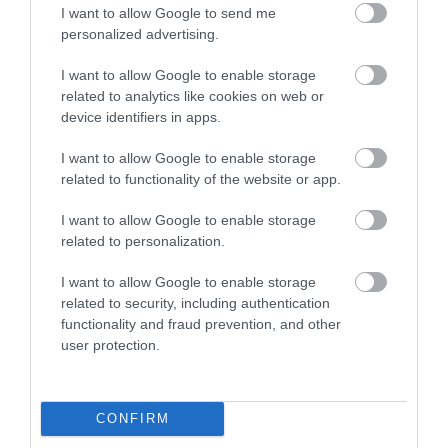
I want to allow Google to send me
5
0
personalized advertising.
4.0
4
1
I want to allow Google to enable storage
3
0
related to analytics like cookies on web or
2
0
device identifiers in apps.
1
0
I want to allow Google to enable storage
Összesen 1
related to functionality of the website or app.
I want to allow Google to enable storage
related to personalization.
I want to allow Google to enable storage
related to security, including authentication
functionality and fraud prevention, and other
user protection.
CONFIRM
Értékelem