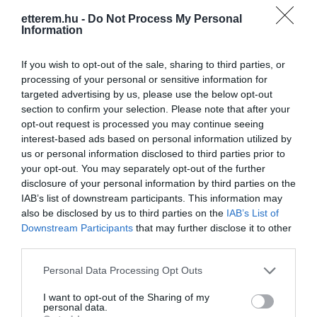
’Piros Aranya’, Szeged és Kalocsa híres
etterem.hu -
Do Not Process My Personal
piros paprikája inspirálta. Étlapunk
Kapcsolat
Information
egyszerű, egészséges, kiváló
1052 Budapest, Apáczai Csere János Utca 4.
alapanyagokból készült fogásokból áll
If you wish to opt-out of the sale, sharing to third parties, or
és erős hangsúlyt fektet a helyi gazdák
+36 1 737 7377
processing of your personal or sensitive information for
által tenyésztett különlegességekre,
targeted advertising by us, please use the below opt-out
info@peppers.hu
többek között a mangalica sertésre,
section to confirm your selection. Please note that after your
racka bárányra és a magyar szürke
http://www.peppers.hu/
opt-out request is processed you may continue seeing
marhára.
interest-based ads based on personal information utilized by
https://www.facebook.com/peppers.etterem
us or personal information disclosed to third parties prior to
your opt-out. You may separately opt-out of the further
disclosure of your personal information by third parties on the
IAB’s list of downstream participants. This information may
also be disclosed by us to third parties on the
IAB’s List of
Downstream Participants
that may further disclose it to other
third parties.
Please note that this website/app uses one or more Google
Personal Data Processing Opt Outs
Probléma jelentése
Te vagy a tulajdonos?
services and may gather and store information including but
not limited to your visit or usage behaviour. You may click to
I want to opt-out of the Sharing of my
personal data.
grant or deny consent to Google and its third-party tags to