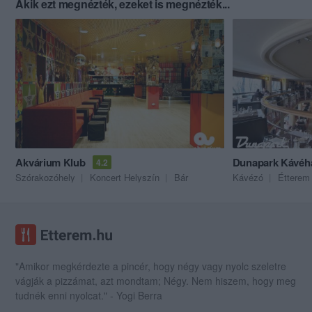
Akik ezt megnézték, ezeket is megnézték...
Akvárium Klub
Dunapark Kávéh
4.2
Szórakozóhely
Koncert Helyszín
Bár
Kávézó
Étterem
"Amikor megkérdezte a pincér, hogy négy vagy nyolc szeletre
vágják a pizzámat, azt mondtam; Négy. Nem hiszem, hogy meg
tudnék enni nyolcat." - Yogi Berra