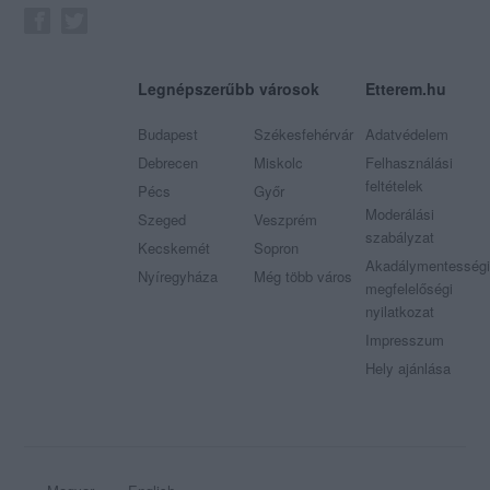
Legnépszerűbb városok
Etterem.hu
Budapest
Székesfehérvár
Adatvédelem
Debrecen
Miskolc
Felhasználási
feltételek
Pécs
Győr
Moderálási
Szeged
Veszprém
szabályzat
Kecskemét
Sopron
Akadálymentességi
Nyíregyháza
Még több város
megfelelőségi
nyilatkozat
Impresszum
Hely ajánlása