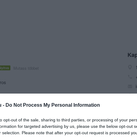
Kap
Mutass többet
Nyitva
ros
ártyás fizetés
u -
Do Not Process My Personal Information
irál, élményt ad vagy épp csak segít kiszakadni a
t ritmusából.
to opt-out of the sale, sharing to third parties, or processing of your per
formation for targeted advertising by us, please use the below opt-out s
r selection. Please note that after your opt-out request is processed y