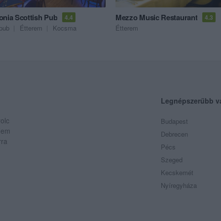
onia Scottish Pub
Mezzo Music Restaurant
4.4
4.3
pub
Étterem
Kocsma
Étterem
Legnépszerűbb v
olc
Budapest
 Nem
Debrecen
rra
Pécs
Szeged
Kecskemét
Nyíregyháza