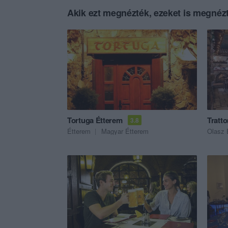
Akik ezt megnézték, ezeket is megnézt
Tortuga Étterem
Tratto
3.8
Étterem
Magyar Étterem
Olasz 