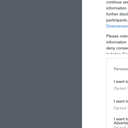
continue se
information 
further disc
participants
Downstream 
Please note
information 
deny consent
in below Go
Persona
I want t
Opted 
I want t
Opted 
I want 
Advertis
Opted 