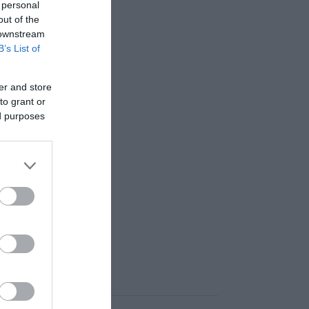
 personal
out of the
 downstream
B’s List of
er and store
to grant or
ed purposes