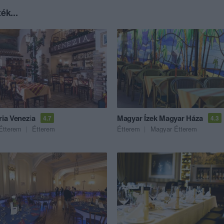
ék...
ria Venezia
Magyar Ízek Magyar Háza
4.7
4.3
Étterem
Étterem
Étterem
Magyar Étterem