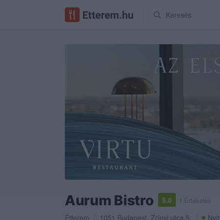
Keresés
Aurum Bistro
5.0
1 Értékelés
Étterem
1051
Budapest
,
Zrínyi utca 5.
Nyit