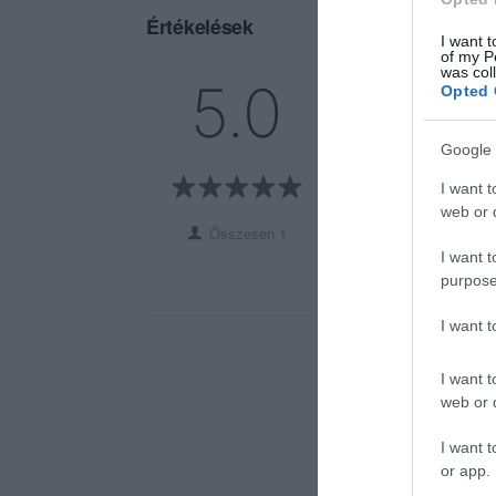
Értékelések
I want t
of my P
was col
5
1
5.0
Opted 
4
0
3
0
Google 
2
0
I want t
1
0
web or d
Összesen 1
I want t
purpose
I want 
I want t
web or d
I want t
or app.