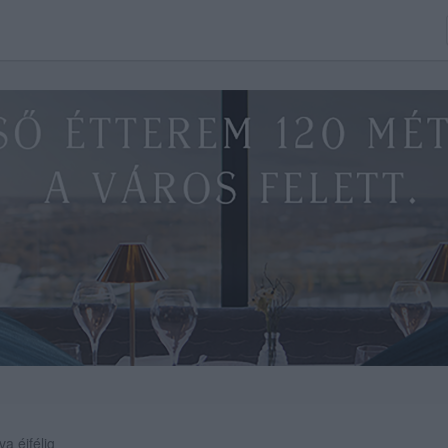
va éjfélig