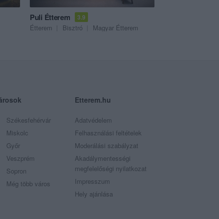
Puli Étterem
3.9
Étterem
Bisztró
Magyar Étterem
árosok
Etterem.hu
Székesfehérvár
Adatvédelem
Miskolc
Felhasználási feltételek
Győr
Moderálási szabályzat
Veszprém
Akadálymentességi
megfelelőségi nyilatkozat
Sopron
Impresszum
Még több város
Hely ajánlása