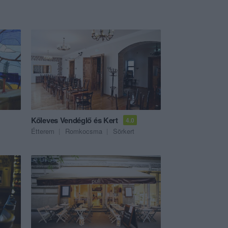
Kőleves Vendéglő és Kert
4.0
Étterem
Romkocsma
Sörkert