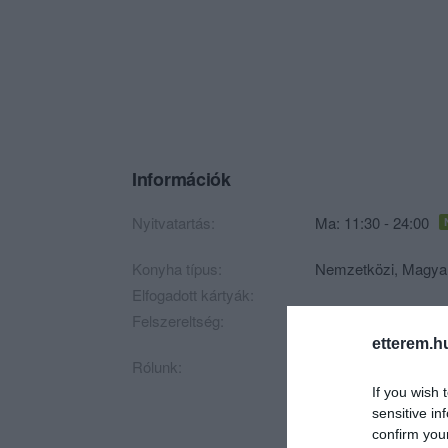
Információk
Nyitvatartás:
Ma: 11:30 - 24:00
Konyha típus:
Nemzetközi
,
Magya
Elfogadott kártyák:
Felszereltség:
Melegétel, Terasz, K
etterem.h
Rólunk:
Egy hely, amely insp
hétköznapok feszítet
If you wish 
sensitive in
confirm you