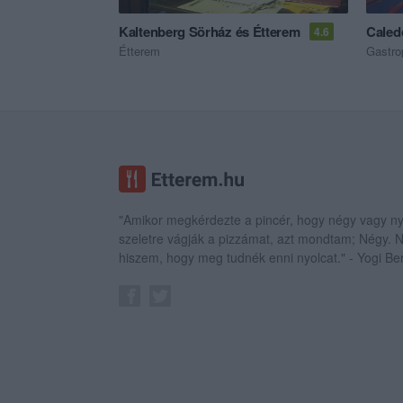
Kaltenberg Sörház és Étterem
Caled
4.6
Étterem
Gastro
"Amikor megkérdezte a pincér, hogy négy vagy ny
szeletre vágják a pizzámat, azt mondtam; Négy.
hiszem, hogy meg tudnék enni nyolcat." - Yogi Be