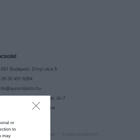
csolat
1051 Budapest, Zrínyi utca 5.
+36 30 491 6264
info@aurumbistro.hu
http://aurumbistro.hu/?page_id=7
fb.com/aurumbistro/timeline
sonal or
ection to
Probléma jelentése
Te vagy a tulajdonos?
ou may