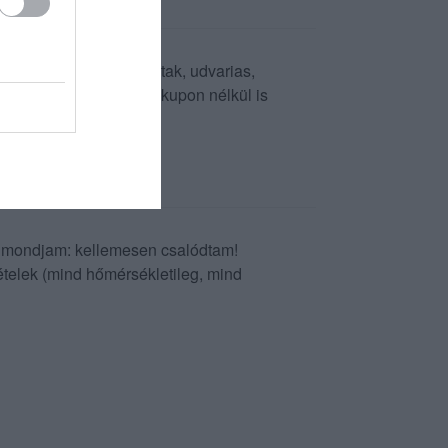
 jó tapasztalataink voltak, udvarias,
tözni. Kuponnal olcsó, kupon nélkül is
ogy mondjam: kellemesen csalódtam!
 ételek (mind hőmérsékletileg, mind