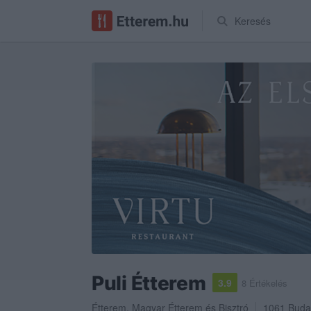
Keresés
Puli Étterem
3.9
8 Értékelés
Étterem
,
Magyar Étterem
és
Bisztró
1061
Buda