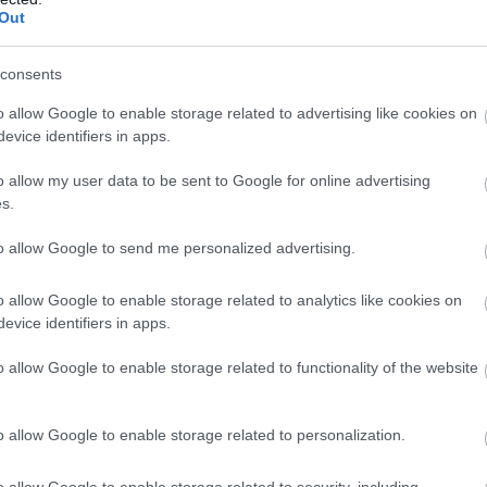
a szakács csak megégetni. Természetesen felszámolták a teljes 
Out
zeretne enni.
consents
o allow Google to enable storage related to advertising like cookies on
 az étteremben kuponnal.
evice identifiers in apps.
s kifogástalan.
o allow my user data to be sent to Google for online advertising
dvesek és mosolygósak voltak.
s.
es és szépen tálalt volt.
t megfelelő colt.
to allow Google to send me personalized advertising.
erfect volt !!!
o allow Google to enable storage related to analytics like cookies on
evice identifiers in apps.
 is voltunk. A kiszolgálás mindig tökéletes! Ételek is. Kétszer elő
o allow Google to enable storage related to functionality of the website
lgálták fel az ételt. Ez nem méltó a helyhez. Mégis annyira pozi
ek, hogy ma is megyünk és még biztos több alkalommal fogunk,
o allow Google to enable storage related to personalization.
o allow Google to enable storage related to security, including