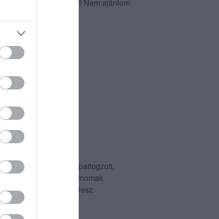
árat érte. Soha többet!!!! Nem ajánlom
fordult, hogy sérült , lepattogzott,
tív a hely hangulata és finomak
 amíg véleményünk ez lesz.