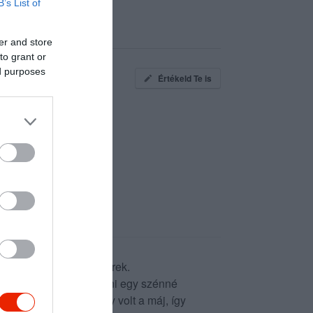
B’s List of
er and store
to grant or
ed purposes
Értékeld Te is
lkoztak velünk a pincérek.
tán visszaküldtem átsütni egy szénné
 hogy mivel papírvékony volt a máj, így