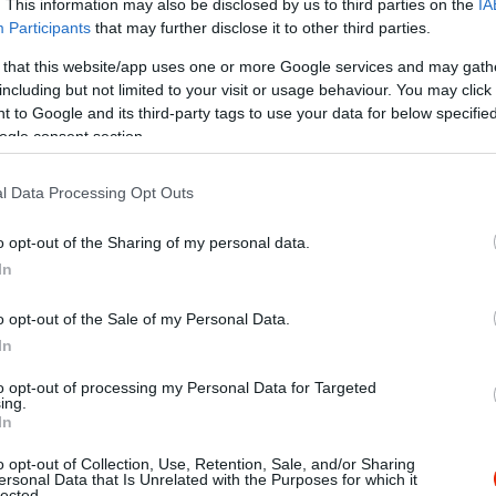
. This information may also be disclosed by us to third parties on the
IA
Participants
that may further disclose it to other third parties.
 that this website/app uses one or more Google services and may gath
including but not limited to your visit or usage behaviour. You may click 
 to Google and its third-party tags to use your data for below specifi
ogle consent section.
l Data Processing Opt Outs
o opt-out of the Sharing of my personal data.
In
o opt-out of the Sale of my Personal Data.
In
to opt-out of processing my Personal Data for Targeted
ing.
ünk. Senki nem volt rajtunk kívül az étteremben, mégsem fogla
In
orzalmas rossz volt az étel. Nyers (nem rozé) libamáj, majd miu
o opt-out of Collection, Use, Retention, Sale, and/or Sharing
alpat kaptam helyette. Elnézést sem kértek, annyi volt a válasz,
ersonal Data that Is Unrelated with the Purposes for which it
lected.