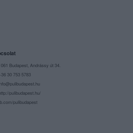
csolat
1061 Budapest, Andrássy út 34.
+36 30 753 5783
info@pulibudapest.hu
http://pulibudapest.hu/
fb.com/pulibudapest