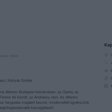
Kap
utass többet
asz, Kártyás fizetés
ros étterem Budapest belvárosban, az Opera, az
 Ferenc tér között, az Andrássy úton. Az étterem
gos hangulata magáért beszél, mindemellett igyekszünk
egkifogástalanabb kiszolgálásért.