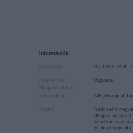
Információk
Nyitvatartás:
Ma: 12:00 - 24:00
M
Konyha típus:
Magyaros
Elfogadott kártyák:
Felszereltség:
WIFI, Melegétel, Ter
Rólunk:
Tradicionális magya
Oktogon, és a Liszt
autentikus, barátsá
mindent megtenni a l