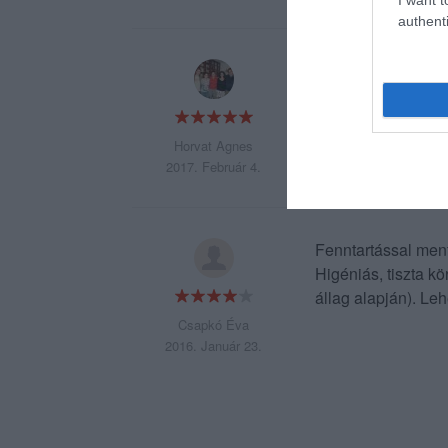
authenti
Többször mentünk v
gyors kiszolgálás,
megfizethető.
Üdv, Horvát Ágne
Horvat Agnes
2017. Február 4.
Fenntartással ment
Higéniás, tiszta k
állag alapján). Le
Csapkó Éva
2016. Január 23.