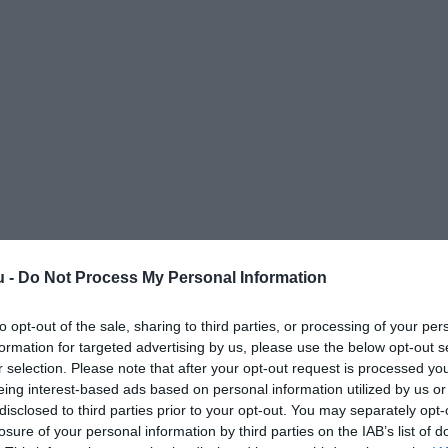
ulyásleves gazdagon, roston libamáj, csirkepaprikás,
ombóc. Bőséges italválaszték: magyar borok (Badacsony,
r, Szekszárd), kézműves sörök, minőségi pálinkák.
s tömegközlekedéssel is könnyen megközelíthető. 4-es
 1-es metró Oktogon megállójától vagy az 1-es metró
ár perc séta.
u -
Do Not Process My Personal Information
to opt-out of the sale, sharing to third parties, or processing of your per
formation for targeted advertising by us, please use the below opt-out s
r selection. Please note that after your opt-out request is processed y
eing interest-based ads based on personal information utilized by us or
disclosed to third parties prior to your opt-out. You may separately opt-
losure of your personal information by third parties on the IAB’s list of