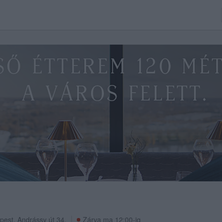
pest
,
Andrássy út 34.
Zárva ma 12:00-ig