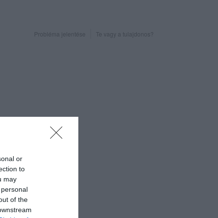
Probléma jelentése
Te vagy a tulajdonos?
sonal or
ection to
ou may
 personal
out of the
 downstream