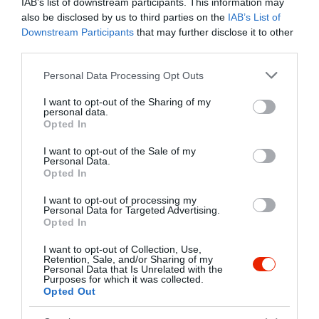
IAB’s list of downstream participants. This information may
also be disclosed by us to third parties on the
IAB’s List of
Downstream Participants
that may further disclose it to other
third parties.
Please note that this website/app uses one or more Google
Personal Data Processing Opt Outs
services and may gather and store information including but
not limited to your visit or usage behaviour. You may click to
I want to opt-out of the Sharing of my
personal data.
grant or deny consent to Google and its third-party tags to
Opted In
use your data for below specified purposes in below Google
consent section.
I want to opt-out of the Sale of my
Personal Data.
Opted In
I want to opt-out of processing my
Personal Data for Targeted Advertising.
Opted In
I want to opt-out of Collection, Use,
Retention, Sale, and/or Sharing of my
Értékelések
Értékeld Te is
Personal Data that Is Unrelated with the
Purposes for which it was collected.
Opted Out
5
1
4
0