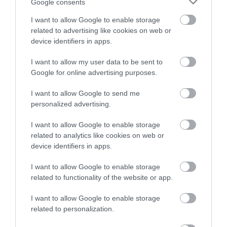
3.0
Google consents
3
0
I want to allow Google to enable storage
2
0
related to advertising like cookies on web or
1
1
device identifiers in apps.
Összesen 2
I want to allow my user data to be sent to
Google for online advertising purposes.
I want to allow Google to send me
Ebédelni szeretnénk, sajnos
personalized advertising.
nem veszik fel a telefont.
Viszont nyitva van az étterem.
I want to allow Google to enable storage
Szóval erről ennyit.
Tóthné Gál Rozália
related to analytics like cookies on web or
2020. Július 14.
device identifiers in apps.
Jelentés
I want to allow Google to enable storage
related to functionality of the website or app.
Nagyon finomak az ételek a
I want to allow Google to enable storage
pincérek nagyon kedvesek
related to personalization.
Jelentés