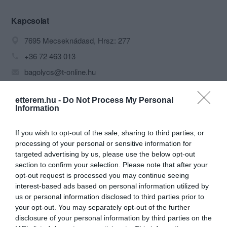
helyi németség legendás
vendégszeretetének és nagy
Kapcsolat
hagyományú kézművességének
7695 Mecseknádasd, Hrsz: 277
(fazekas, kádár, gyékényfonó stb.)
megismerésére. Innen indulnak a főbb
+36 72 463 013
turistaútvonalak.
bagolycs@t-online.hu
A Kelet-Mecsek gyöngyszemeinek -
Ófalu, Óbánya, Kisújbánya,
Zengővárkony, Pécsvárad,
etterem.hu -
Do Not Process My Personal
Püspökszentlászló - vagy a történelmi
Information
emlékekben oly gazdag Pécs város
felkeresése felejthetetlen élmény.
If you wish to opt-out of the sale, sharing to third parties, or
Éttermünk/Panziónk a „Schlossberg”
processing of your personal or sensitive information for
fáinak árnyékában, a 6-os főút 167-es
targeted advertising by us, please use the below opt-out
km-szelvényében található. 25 db 2
section to confirm your selection. Please note that after your
ágyas, bővíthető, fenyőbútorral
Probléma jelentése
Te vagy a tulajdonos?
opt-out request is processed you may continue seeing
berendezett, zuhanyozó/Wc-vel , TV-vel
interest-based ads based on personal information utilized by
felszerelt, kényelmes szobánkkal várjuk
us or personal information disclosed to third parties prior to
vendégeinket. Éttermünk széles
your opt-out. You may separately opt-out of the further
választékot, garantált minőséget kínál,
disclosure of your personal information by third parties on the
barátságos árakon.