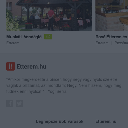
Muskátli Vendéglő
Rosé Étterem és 
4.0
Étterem
Étterem
Pizzéria
"Amikor megkérdezte a pincér, hogy négy vagy nyolc szeletre
vágják a pizzámat, azt mondtam; Négy. Nem hiszem, hogy meg
tudnék enni nyolcat." - Yogi Berra
Legnépszerűbb városok
Etterem.hu