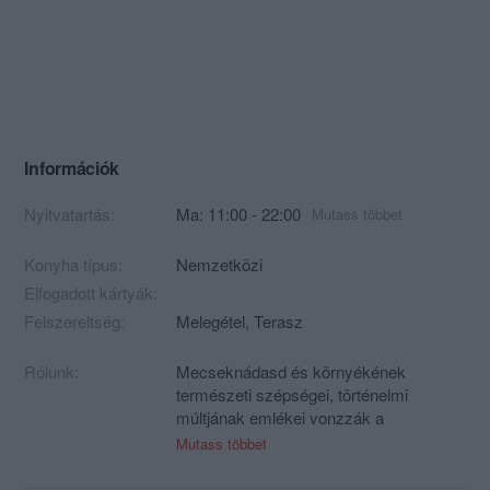
Információk
Nyitvatartás:
Ma: 11:00 - 22:00
Mutass többet
Konyha típus:
Nemzetközi
Elfogadott kártyák:
Felszereltség:
Melegétel, Terasz
Rólunk:
Mecseknádasd és környékének
természeti szépségei, történelmi
múltjának emlékei vonzzák a
kikapcsolódni vágyókat. A vidék a
Mutass többet
nyugalom, az aktív pihenés legjobb
lehetőségét kínálja, egyben alkalmat a