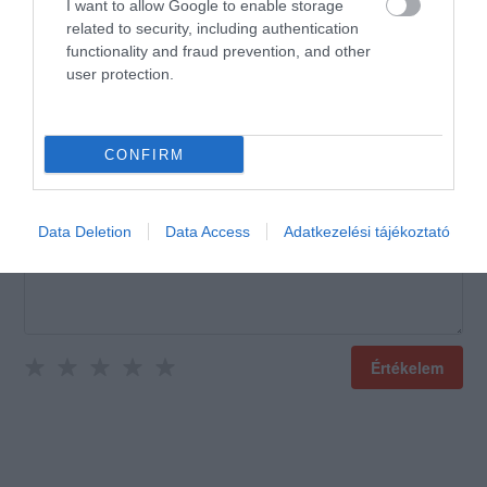
Mónika Messner
I want to allow Google to enable storage
2020. Június 21.
related to security, including authentication
functionality and fraud prevention, and other
user protection.
Értékeld Te is!
CONFIRM
Data Deletion
Data Access
Adatkezelési tájékoztató
Értékelem