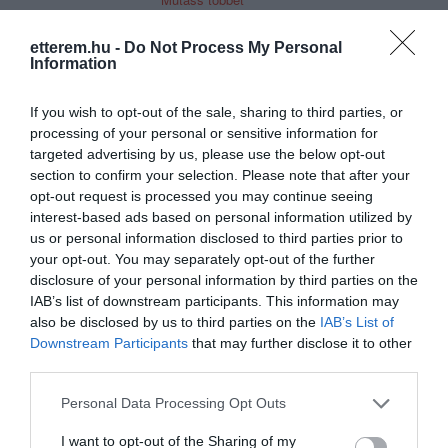
alakítottunk ki, amiből később
látványkonyhás étterem lett.
etterem.hu -
Do Not Process My Personal
Information
A mediterrán környezet, családias
Kapcsolat
hangulat és a kiváló konyha biztosíték
If you wish to opt-out of the sale, sharing to third parties, or
7100 Szekszárd, Szent István tér 3-5.
egy felejthetetlen ebéd, illetve vacsora
processing of your personal or sensitive information for
eltöltéséhez. Küldetésünk, hogy a
+36 30 691 9688
targeted advertising by us, please use the below opt-out
barátságos kiszolgálás mellett, kiváló
section to confirm your selection. Please note that after your
info@toscana-etterem.hu
minőségű ételeket és jó szekszárdi
opt-out request is processed you may continue seeing
borokat fogyasszanak vendégeink.
http://www.toscanaetterem.hu/
interest-based ads based on personal information utilized by
us or personal information disclosed to third parties prior to
fb.com/toscanalatvanyhonyha/
Telefon: +36 30 691 9688 | +36 30 691
your opt-out. You may separately opt-out of the further
9677
disclosure of your personal information by third parties on the
+36 74 411 789
IAB’s list of downstream participants. This information may
also be disclosed by us to third parties on the
IAB’s List of
Downstream Participants
that may further disclose it to other
third parties.
Please note that this website/app uses one or more Google
Personal Data Processing Opt Outs
services and may gather and store information including but
Probléma jelentése
Te vagy a tulajdonos?
not limited to your visit or usage behaviour. You may click to
I want to opt-out of the Sharing of my