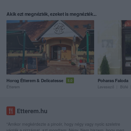
Akik ezt megnézték, ezeket is megnézték...
Horog Étterem & Delicatesse
Poharas Faloda
5.0
Étterem
Levesező
Büfé
"Amikor megkérdezte a pincér, hogy négy vagy nyolc szeletre
vágják a pizzámat, azt mondtam; Négy. Nem hiszem, hogy meg