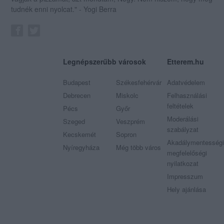
tudnék enni nyolcat." - Yogi Berra
Legnépszerűbb városok
Etterem.hu
Budapest
Székesfehérvár
Adatvédelem
Debrecen
Miskolc
Felhasználási
feltételek
Pécs
Győr
Moderálási
Szeged
Veszprém
szabályzat
Kecskemét
Sopron
Akadálymentességi
Nyíregyháza
Még több város
megfelelőségi
nyilatkozat
Impresszum
Hely ajánlása