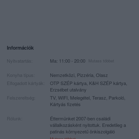
Információk
Nyitvatartás:
Ma: 11:00 - 20:00
Mutass többet
Konyha típus:
Nemzetközi
,
Pizzéria
,
Olasz
Elfogadott kártyák:
OTP SZÉP kártya, K&H SZÉP kártya,
Erzsébet utalvány
Felszereltség:
TV, WIFI, Melegétel, Terasz, Parkoló,
Kártyás fizetés
Rólunk:
Éttermünket 2007-ben családi
vállalkozásként nyitottuk. Eredetileg a
patinás környezetű önkiszolgáló
rendszerrel is működő éttermet
Mutass többet