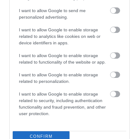
Értékelések
I want to allow Google to send me
personalized advertising.
5
1
5.0
I want to allow Google to enable storage
4
0
related to analytics like cookies on web or
3
0
device identifiers in apps.
2
0
1
0
I want to allow Google to enable storage
related to functionality of the website or app.
Összesen 1
I want to allow Google to enable storage
related to personalization.
I want to allow Google to enable storage
related to security, including authentication
functionality and fraud prevention, and other
user protection.
CONFIRM