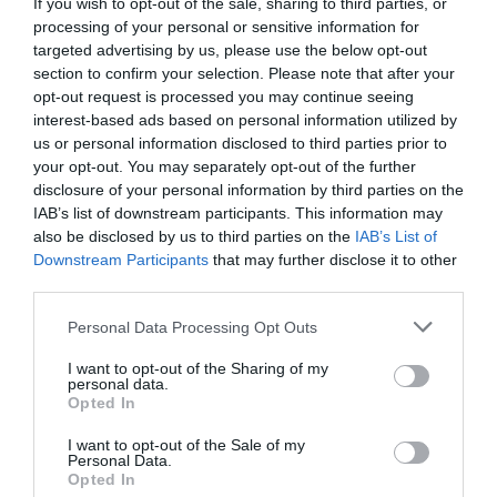
If you wish to opt-out of the sale, sharing to third parties, or
Értékelések
Értékeld Te is
processing of your personal or sensitive information for
targeted advertising by us, please use the below opt-out
5
2
3.7
section to confirm your selection. Please note that after your
4
0
opt-out request is processed you may continue seeing
3
0
interest-based ads based on personal information utilized by
2
us or personal information disclosed to third parties prior to
0
your opt-out. You may separately opt-out of the further
1
1
disclosure of your personal information by third parties on the
IAB’s list of downstream participants. This information may
Összesen 3
also be disclosed by us to third parties on the
IAB’s List of
Downstream Participants
that may further disclose it to other
third parties.
Ehetetlen vegetáriánus pizza(
Please note that this website/app uses one or more Google
Personal Data Processing Opt Outs
házi paradicsomszósz, erdei
services and may gather and store information including but
gomba mix, spenót) : a gomba
not limited to your visit or usage behaviour. You may click to
I want to opt-out of the Sharing of my
agyonsózva, levéve a pizzáról
personal data.
Zsigmond Zsigmond
grant or deny consent to Google and its third-party tags to
Opted In
sem lehetett az ételt
2022. December 28.
use your data for below specified purposes in below Google
elfogyasztani egy kellemetlen
consent section.
I want to opt-out of the Sale of my
Personal Data.
mellékíz miatt.A pincérnek
Opted In
jeleztük, távozott, mint mondta