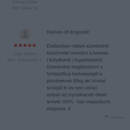
Kővágó Zoltán
2022. Május 15.
Kedves ott dolgozók!
Elsősorban nektek szeretnénk
köszönetet mondani a kedves
Jojart Bettina
( kutyabarát ) fogadtatásért!
2021. Szeptember 4.
Szeretnénk megköszönni a
fantasztikus kedvességét a
pincéreknek főleg aki minket
szolgált ki és nem utolsó
sorban az ínycsiklandó ételét
amivel 100% - ban megvoltunk
elégedve. 5
Jelentés