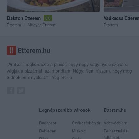
Balaton Étterem
Vadkacsa Éttere
5.0
Étterem
Magyar Étterem
Étterem
"Amikor megkérdezte a pincér, hogy négy vagy nyolc szeletre
vágják a pizzámat, azt mondtam; Négy. Nem hiszem, hogy meg
tudnék enni nyolcat." - Yogi Berra
Legnépszerűbb városok
Etterem.hu
Budapest
Székesfehérvár
Adatvédelem
Debrecen
Miskolc
Felhasználási
feltételek
Pécs
Győr