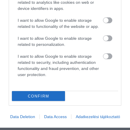
legfontosabb ? Azt gondolom,
related to analytics like cookies on web or
ha egyre kevesebben térnek
device identifiers in apps.
be ebbe az étterembe, akkor
I want to allow Google to enable storage
talán munkája sem lesz. Ha
related to functionality of the website or app.
egyre kevesebben jönnek
Siófokra ilyen ,,vendégségbe,,
I want to allow Google to enable storage
akkor valószínűleg többeknek
related to personalization.
nem lesz munkája? Akik
velem voltam ma, három
I want to allow Google to enable storage
related to security, including authentication
vendégem, valószínűleg
functionality and fraud prevention, and other
messzire elkerülik a jövőben
user protection.
még a várost is.
Jelentés
CONFIRM
Egyszerűen parádés,
tökéletes olasz konyha...
Data Deletion
Data Access
Adatkezelési tájékoztató
Jelentés