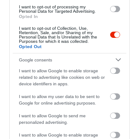
a szakácshoz megy az
I want to opt-out of processing my
Personal Data for Targeted Advertising.
információval. Hiába vártuk,
Opted In
nem jött vissza, kolléganőivel
nevetgélt a pultnál. 10-15 perc
I want to opt-out of Collection, Use,
Retention, Sale, and/or Sharing of my
után integetésünkre
Personal Data that Is Unrelated with the
Purposes for which it was collected.
megérkezett a főpincér,
Opted Out
elnézést kérni elfelejtett. Végül
a gomba nélküli ( sótlan
Google consents
gomba nem volt????)újra
I want to allow Google to enable storage
elkészített pizzákra felszámolt
related to advertising like cookies on web or
12% szervízdíjat ! Miért is???
device identifiers in apps.
Ez vendéglátás? Siófok
belvárosában ? A főpincér
I want to allow my user data to be sent to
egyre arrogánsabban
Google for online advertising purposes.
kommunikálva közölte, ha
I want to allow Google to send me
nem fizetünk szervízdíjat,
personalized advertising.
akkor ő nem tud csokit venni a
gyermekének...Tényleg ? Ez a
I want to allow Google to enable storage