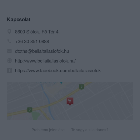
Balaton Cukrászdára biztosan
emlékszik. Sokaknak volt ez a nyári
fagyizások, randevúk helyszíne, majd
Kapcsolat
később a zenés rendezvényeké. 1989
8600 Siófok, Fő Tér 4.
és 2009 között egy olasz család
tulajdonában Bella Italia néven üzemelt,
+36 30 851 0888
ekkor már étteremként. 2009-ben Bella
dtoths@bellaitaliasiofok.hu
Bistro néven vette át a jelenlegi
vezetőség, majd 2010-től Bella Italia
http://www.bellaitaliasiofok.hu/
Restaurant néven folytatta működését.
https://www.facebook.com/bellaitaliasiofok
2011-től egész éven át nyitva tartunk,
exkluzív, mégis családias légkört
nyújtunk vendégeinknek. Az olasz
konyhát próbáljuk ötvözni a magyar
ételek egyedi ízeivel, hogy nálunk
mindenki megtalálja a számára
megfelelő ízeket. Úgy gondoljuk, hogy
ha mi a legjobb teljesítményünket
nyújtjuk, úgy azt vendégeink érzik az
Probléma jelentése
Te vagy a tulajdonos?
ételeken és a kiszolgálás minőségén.