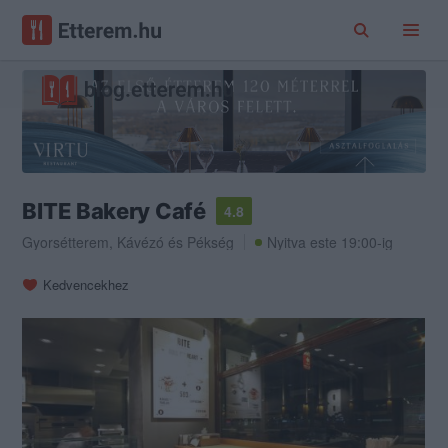
BITE Bakery Café
4.8
Gyorsétterem
,
Kávézó
és
Pékség
Nyitva este 19:00-ig
Kedvencekhez