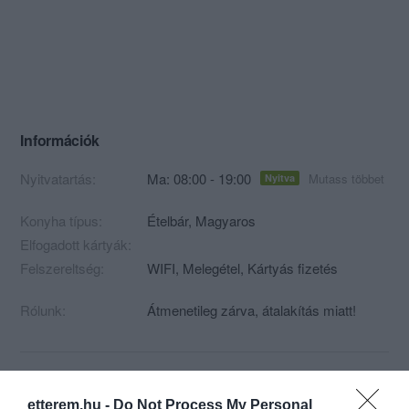
Információk
Nyitvatartás:
Ma: 08:00 - 19:00
Mutass többet
Nyitva
Konyha típus:
Ételbár
,
Magyaros
Elfogadott kártyák:
Felszereltség:
WIFI, Melegétel, Kártyás fizetés
Rólunk:
Átmenetileg zárva, átalakítás miatt!
Kapcsolat
etterem.hu -
Do Not Process My Personal