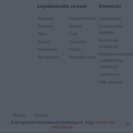
Legnépszerűbb városok
Etterem.hu
Budapest
Székesfehérvár
Adatvédelem
Debrecen
Miskolc
Felhasználási
feltételek
Pécs
Győr
Moderálási
Szeged
Veszprém
szabályzat
Kecskemét
Sopron
Akadálymentességi
Nyíregyháza
Még több város
megfelelőségi
nyilatkozat
Impresszum
Hely ajánlása
Magyar
English
A böngészés folytatásával jóváhagyod, hogy
cookie-kat
© 2009 - 2026 Etterem.hu - Minden jog fenntartva
használunk
.