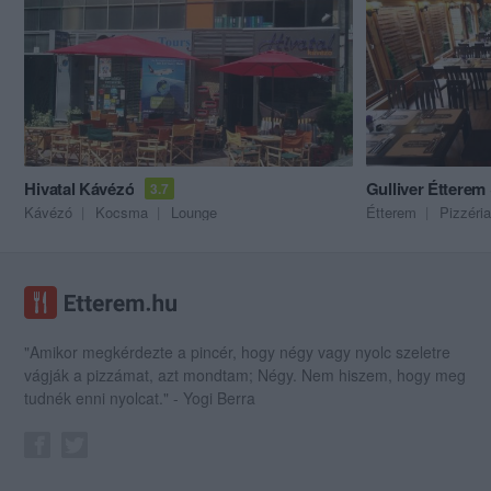
Hivatal Kávézó
Gulliver Étterem 
3.7
Kávézó
Kocsma
Lounge
Étterem
Pizzéria
"Amikor megkérdezte a pincér, hogy négy vagy nyolc szeletre
vágják a pizzámat, azt mondtam; Négy. Nem hiszem, hogy meg
tudnék enni nyolcat." - Yogi Berra