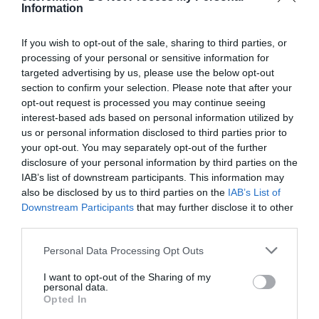
Information
1066 Budapest, Teréz Körút 62.
+36 30 690 2185
If you wish to opt-out of the sale, sharing to third parties, or
info@bitebakerycafe.hu
processing of your personal or sensitive information for
targeted advertising by us, please use the below opt-out
http://www.bitebakerycafe.hu
section to confirm your selection. Please note that after your
https://www.facebook.com/bitebakerycafe
opt-out request is processed you may continue seeing
interest-based ads based on personal information utilized by
us or personal information disclosed to third parties prior to
your opt-out. You may separately opt-out of the further
disclosure of your personal information by third parties on the
IAB’s list of downstream participants. This information may
also be disclosed by us to third parties on the
IAB’s List of
Downstream Participants
that may further disclose it to other
third parties.
Probléma jelentése
Te vagy a tulajdonos?
Please note that this website/app uses one or more Google
Personal Data Processing Opt Outs
services and may gather and store information including but
not limited to your visit or usage behaviour. You may click to
I want to opt-out of the Sharing of my
personal data.
grant or deny consent to Google and its third-party tags to
Opted In
use your data for below specified purposes in below Google