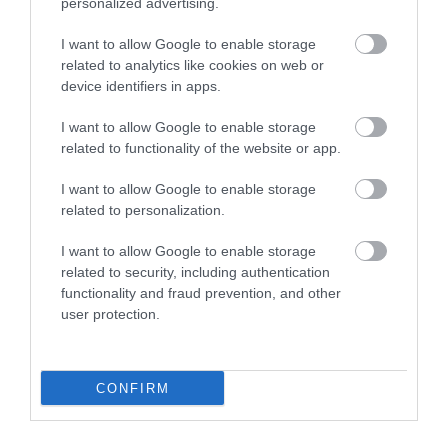
4.8
personalized advertising.
3
0
I want to allow Google to enable storage
2
0
related to analytics like cookies on web or
1
0
device identifiers in apps.
Összesen 4
I want to allow Google to enable storage
related to functionality of the website or app.
I want to allow Google to enable storage
related to personalization.
I want to allow Google to enable storage
related to security, including authentication
functionality and fraud prevention, and other
user protection.
Értékelem
CONFIRM