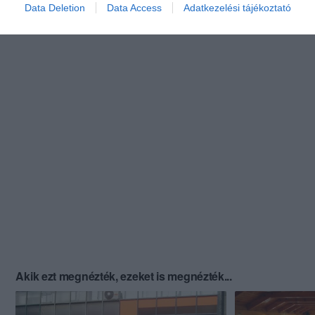
Data Deletion
Data Access
Adatkezelési tájékoztató
Akik ezt megnézték, ezeket is megnézték...