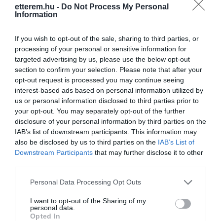
Kapcsolat
etterem.hu -
Do Not Process My Personal
Information
1052 Budapest, Gerlóczy Utca 1.
If you wish to opt-out of the sale, sharing to third parties, or
+36 1 501 4000
processing of your personal or sensitive information for
info@gerloczy.hu
targeted advertising by us, please use the below opt-out
section to confirm your selection. Please note that after your
http://www.gerloczy.hu
opt-out request is processed you may continue seeing
https://www.facebook.com/gerloczycafe
interest-based ads based on personal information utilized by
us or personal information disclosed to third parties prior to
your opt-out. You may separately opt-out of the further
disclosure of your personal information by third parties on the
IAB’s list of downstream participants. This information may
also be disclosed by us to third parties on the
IAB’s List of
Downstream Participants
that may further disclose it to other
third parties.
Please note that this website/app uses one or more Google
Probléma jelentése
Te vagy a tulajdonos?
Personal Data Processing Opt Outs
services and may gather and store information including but
not limited to your visit or usage behaviour. You may click to
I want to opt-out of the Sharing of my
personal data.
grant or deny consent to Google and its third-party tags to
Opted In