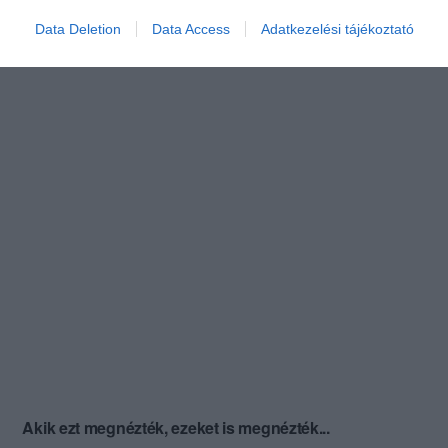
Data Deletion
Data Access
Adatkezelési tájékoztató
Akik ezt megnézték, ezeket is megnézték...