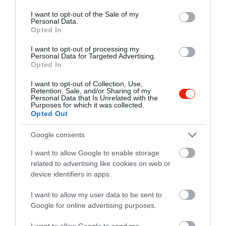
use your data for below specified purposes in below Google
consent section.
I want to opt-out of the Sale of my
Personal Data.
Opted In
I want to opt-out of processing my
Personal Data for Targeted Advertising.
Opted In
I want to opt-out of Collection, Use,
Retention, Sale, and/or Sharing of my
Personal Data that Is Unrelated with the
Purposes for which it was collected.
Opted Out
Google consents
I want to allow Google to enable storage
related to advertising like cookies on web or
device identifiers in apps.
I want to allow my user data to be sent to
Értékelések
Google for online advertising purposes.
I want to allow Google to send me