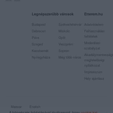
Legnépszerűbb városok
Etterem.hu
Budapest
Székesfehérvár
Adatvédelem
Debrecen
Miskolc
Felhasználási
feltételek
Pécs
Győr
Moderálási
Szeged
Veszprém
szabályzat
Kecskemét
Sopron
Akadálymentességi
Nyíregyháza
Még több város
megfelelőségi
nyilatkozat
Impresszum
Hely ajánlása
Magyar
English
A böngészés folytatásával jóváhagyod, hogy
cookie-kat