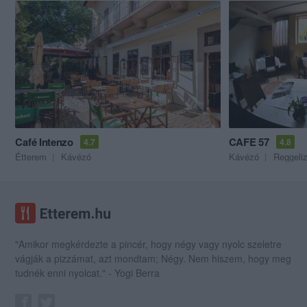
Café Intenzo
CAFE 57
4.7
4.8
Étterem
Kávézó
Kávézó
Reggeli
"Amikor megkérdezte a pincér, hogy négy vagy nyolc szeletre
vágják a pizzámat, azt mondtam; Négy. Nem hiszem, hogy meg
tudnék enni nyolcat." - Yogi Berra