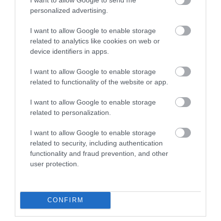
5
1
5.0
personalized advertising.
4
0
3
0
I want to allow Google to enable storage
2
related to analytics like cookies on web or
0
device identifiers in apps.
1
0
I want to allow Google to enable storage
Összesen 1
related to functionality of the website or app.
I want to allow Google to enable storage
related to personalization.
I want to allow Google to enable storage
related to security, including authentication
functionality and fraud prevention, and other
user protection.
CONFIRM
Értékelem