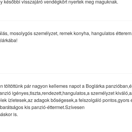
 későbbi visszajáró vendégkört nyertek meg maguknak.
álás, mosolygós személyzet, remek konyha, hangulatos étterem
glárkába!
en töltöttünk pár nagyon kellemes napot a Boglárka panzióban,
 panzió igényes,tiszta,rendezett,hangulatos,a személyzet kiváló,
elek ízletesek,az adagok bőségesek,a felszolgáló pontos,gyors
barátságos kis panzió-éttermet.Szívesen
áskor is.