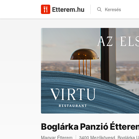
Keresés
Boglárka Panzió Éttere
Magyar Étterem
3400
Mezőkövesd
,
Boglárka U