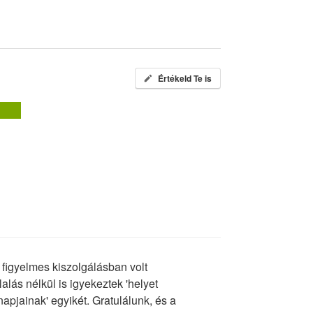
Értékeld Te is
figyelmes kiszolgálásban volt
lalás nélkül is igyekeztek 'helyet
 napjainak' egyikét. Gratulálunk, és a