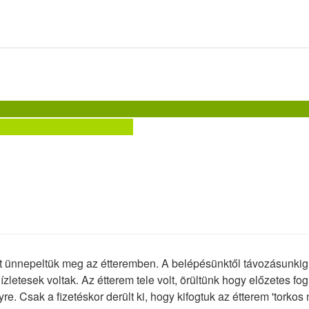
nével
s mulatsággal
inkával és forralt borral
ttermünkben és kerthelyiségünkben egyaránt fogadunk jól
déget nem zavaró kutyusokat.
yitvatartásáról érdeklődjön elérhetőségeink valamelyikén.
enntartjuk!
 ünnepeltük meg az étteremben. A belépésünktől távozásunkig 
ízletesek voltak. Az étterem tele volt, örültünk hogy előzetes fog
yre. Csak a fizetéskor derült ki, hogy kifogtuk az étterem 'torkos