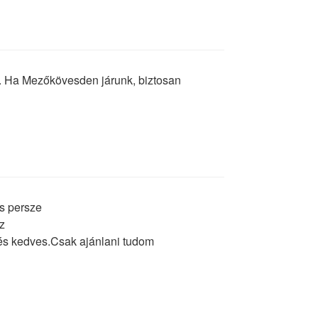
. Ha Mezőkövesden járunk, biztosan
és persze
az
 és kedves.Csak ajánlani tudom