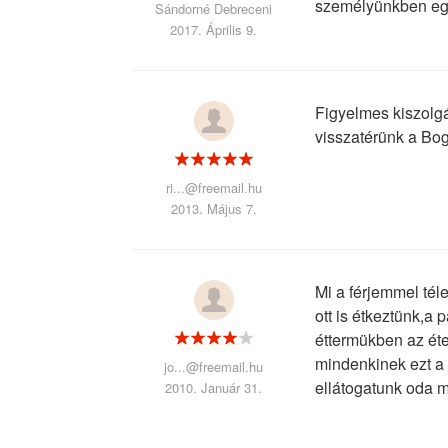
személyünkben egy
Sándorné Debreceni
2017. Április 9.
Figyelmes kiszolg
visszatérünk a Bo
ri...@freemail.hu
2013. Május 7.
Mi a férjemmel tél
ott is étkeztünk,a
éttermükben az ét
mindenkinek ezt a 
jo...@freemail.hu
ellátogatunk oda m
2010. Január 31.