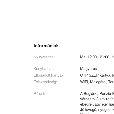
Információk
Nyitvatartás:
Ma: 12:00 - 21:00
M
Konyha típus:
Magyaros
Elfogadott kártyák:
OTP SZÉP kártya, M
Felszereltség:
WIFI, Melegétel, Ter
Rólunk:
A Boglárka Panzió-
városától 3 km-re fe
ebédre vagy egy han
Jó levegő, nyugodt 