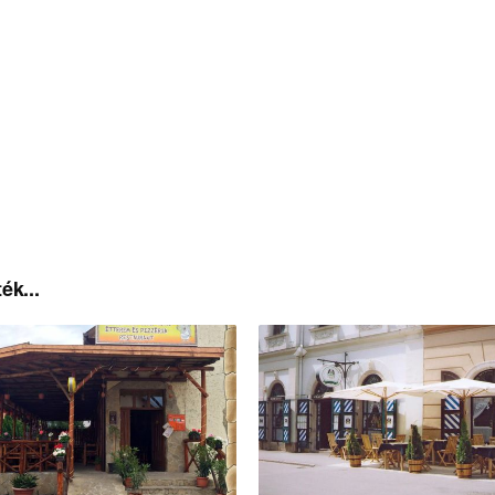
ék...