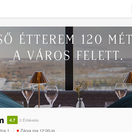
m
4.7
3 Értékelés
tca 1.
Zárva ma 12:00-ig