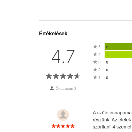
borkóstoló cigányze
bogrács party tánco
disznóvágás házi pál
Kutyabarát hely - É
nevelt, a többi ven
Értékelések
Éttermünk aktuális n
Az árváltozás jogát f
5
2
4.7
4
1
3
0
2
0
1
0
Összesen 3
A születésnapomat
részünk. Az ételek 
szorítani' 4 személ