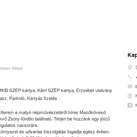
Kap
utass többet
KB SZÉP kártya, K&H SZÉP kártya, Erzsébet utalvány
asz, Parkoló, Kártyás fizetés
Étterem a matyó népművészetéről híres Mezőkövesd
kvő Zsóry-fürdőn található. Térjen be hozzánk egy jóízű
gulatos vacsorára.
környezet és udvarias kiszolgálás fogadja egész évben.