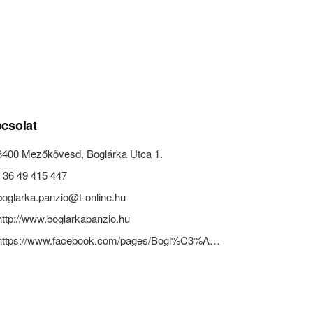
csolat
3400 Mezőkövesd, Boglárka Utca 1.
+36 49 415 447
boglarka.panzio@t-online.hu
http://www.boglarkapanzio.hu
https://www.facebook.com/pages/Bogl%C3%A1rka-Panzi%C3%B3-%C3%89tterem/234780003206699