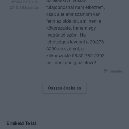
az ételek! A mostani
rivasz károlyné
tulajdonosnál nem étkeztem,
2018. Október 29.
csak a telefonszámom van
fenn az oldalon, ami nem a
kőkorszakié, hanem egy
magántel.szám. Ha
lehetséges levenni a 30/276-
3230-as számot, a
kőkorszakié 06/30-752-2203-
as , nem pedig az előző!
Jelentés
Összes értékelés
Értékeld Te is!