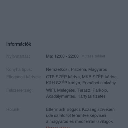
Információk
Nyitvatartás:
Ma: 12:00 - 22:00
Mutass többet
Konyha típus:
Nemzetközi
,
Pizzéria
,
Magyaros
Elfogadott kártyák:
OTP SZÉP kártya, MKB SZÉP kártya,
K&H SZÉP kártya, Erzsébet utalvány
Felszereltség:
WIFI, Melegétel, Terasz, Parkoló,
Akadálymentes, Kártyás fizetés
Rólunk:
Éttermünk Bogács Község szívében
üde színfoltot teremtve képviseli
a magyaros és mediterrán ízvilágok
széles palettáját.
Mutass többet