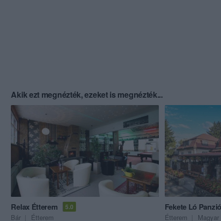
Akik ezt megnézték, ezeket is megnézték...
Relax Étterem
Fekete Ló Panzió
5.0
Bár
Étterem
Étterem
Magyar 