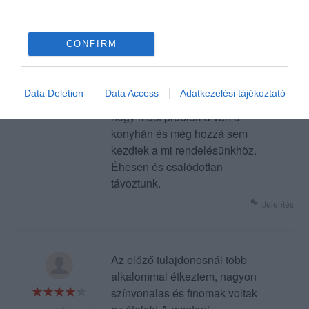
ebédünkkel. Ő ránk förmedt,
hogy ez étterem és nem a
Mekdonalds. 25 perccel
CONFIRM
később a másik,(barna hajú)
pincértől újra érdeklődtünk,
mondta, hogy utánanéz,
Data Deletion
Data Access
Adatkezelési tájékoztató
amikor visszajött bevallotta,
hogy most probléma van a
konyhán és még hozzá sem
kezdtek a mi rendelésünkhöz.
Éhesen és csalódottan
távoztunk.
Jelentés
Az előző tulajdonosnál több
alkalommal étkeztem, nagyon
színvonalas és finomak voltak