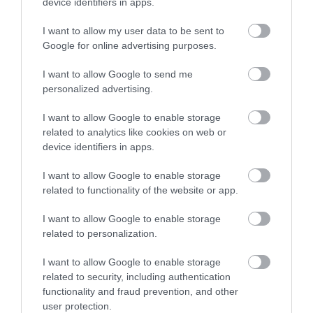
device identifiers in apps.
változott valami, én kérek
elnézést.
I want to allow my user data to be sent to
Google for online advertising purposes.
Jelentés
I want to allow Google to send me
personalized advertising.
Nagyon jó volt a kiszolgálás
I want to allow Google to enable storage
finomak az ételek.
related to analytics like cookies on web or
Mindenkinek ajánlom!!
device identifiers in apps.
Boczki Anita
Jelentés
2019. Szeptember 21.
I want to allow Google to enable storage
related to functionality of the website or app.
I want to allow Google to enable storage
Életem, eddigi legrosszabb
related to personalization.
éttermi élményét itt éltem át.
45 perc várakozás után
I want to allow Google to enable storage
related to security, including authentication
megkérdeztük a (szőke)
Szerafi Gábor
functionality and fraud prevention, and other
pincért, hogy mi a helyzet az
2019. Július 7.
user protection.