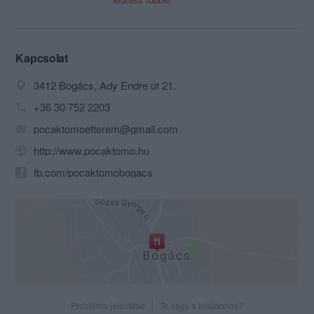
Kialakítása különleges környezetet
teremt
Kapcsolat
vendégeink számára.
3412 Bogács, Ady Endre út 21.
Ízletes, változatos ízekkel várjuk
+36 30 752 2203
Mediterrán jellegű teraszunk
pocaktomoetterem@gmail.com
áprilistól szeptemberig
Teraszunk 70-80 fő befogadására
http://www.pocaktomo.hu
alkalmas.
fb.com/pocaktomobogacs
Probléma jelentése
Te vagy a tulajdonos?