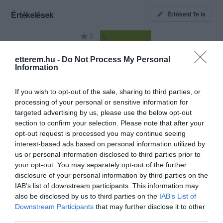
Értékelések
Értékeld Te is
5
5
3.5
4
2
etterem.hu -
Do Not Process My Personal
3
1
Information
2
0
1
3
If you wish to opt-out of the sale, sharing to third parties, or
processing of your personal or sensitive information for
Összesen 11
targeted advertising by us, please use the below opt-out
section to confirm your selection. Please note that after your
opt-out request is processed you may continue seeing
interest-based ads based on personal information utilized by
Kora délután mentünk
us or personal information disclosed to third parties prior to
ebédelni a kiszolgálás
your opt-out. You may separately opt-out of the further
udvarias volt,kétszemélyes
disclosure of your personal information by third parties on the
tálat rendeltünk kb 15 perc
Juhász Sándor
IAB’s list of downstream participants. This information may
mulva hozta a pincér bőséges
2024. Május 19.
also be disclosed by us to third parties on the
IAB’s List of
adag még vacsorára is maradt
Downstream Participants
that may further disclose it to other
third parties.
(dobozba hazavittük).A