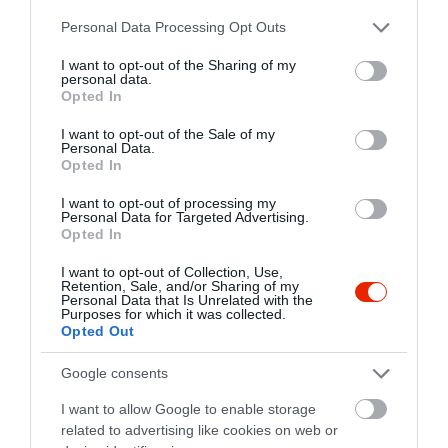
feleségem szerint koszos volt
Please note that this website/app uses one or more Google
Personal Data Processing Opt Outs
a pohár, de mindenkinek
services and may gather and store information including but
ajánlom aki olcson jot akar
not limited to your visit or usage behaviour. You may click to
I want to opt-out of the Sharing of my
personal data.
enni.
grant or deny consent to Google and its third-party tags to
Opted In
use your data for below specified purposes in below Google
Jelentés
consent section.
I want to opt-out of the Sale of my
Personal Data.
Opted In
Nem szívesen írok negatív
I want to opt-out of processing my
Personal Data for Targeted Advertising.
dolgokat le, mert mindenkinek
Opted In
más az ízlése, de egy biztos;
ebbe az étterembe ( alig lehet
I want to opt-out of Collection, Use,
Hart Amy
Retention, Sale, and/or Sharing of my
annak nevezni egy dohos
2022. Szeptember 22.
Personal Data that Is Unrelated with the
Purposes for which it was collected.
pincét) soha többé nem
Opted Out
tenném be a lábamat.
Lehangoló lebuj szerű, hideg
Google consents
levesmaradék, elsózott pizza,
I want to allow Google to enable storage
kritikán aluli kiszolgálás volt
related to advertising like cookies on web or
2021 nyarán. Ha azóta