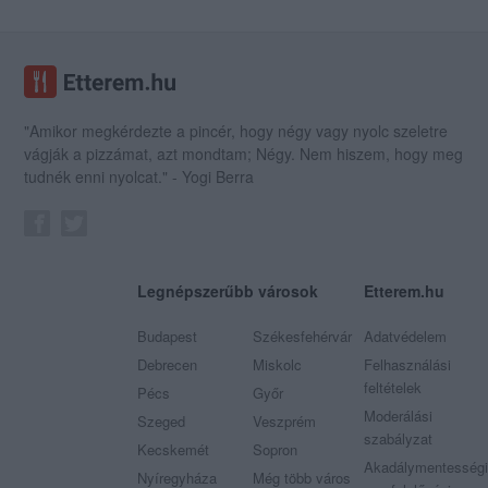
"Amikor megkérdezte a pincér, hogy négy vagy nyolc szeletre
vágják a pizzámat, azt mondtam; Négy. Nem hiszem, hogy meg
tudnék enni nyolcat." - Yogi Berra
Legnépszerűbb városok
Etterem.hu
Budapest
Székesfehérvár
Adatvédelem
Debrecen
Miskolc
Felhasználási
feltételek
Pécs
Győr
Moderálási
Szeged
Veszprém
szabályzat
Kecskemét
Sopron
Akadálymentességi
Nyíregyháza
Még több város