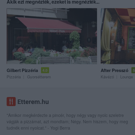
Akik ezt megnézték, ezeket is megnézték...
Gilbert Pizzéria
After Presszó
4.0
5
Pizzéria
Gyorsétterem
Kávézó
Lounge
"Amikor megkérdezte a pincér, hogy négy vagy nyolc szeletre
vágják a pizzámat, azt mondtam; Négy. Nem hiszem, hogy meg
tudnék enni nyolcat." - Yogi Berra