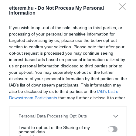
kínálatunkat.
etterem.hu -
Do Not Process My Personal
Kapcsolat
Information
Évtizedek óta a mediterrán ízvilág –
4025 Debrecen, Piac utca 21.
pizza, tészta, saláta – dominál
If you wish to opt-out of the sale, sharing to third parties, or
étlapunkon.
+36 52 216 816
processing of your personal or sensitive information for
targeted advertising by us, please use the below opt-out
bonitabisztro@t-online.hu
Az Olaszországban eltöltött idő alatt
section to confirm your selection. Please note that after your
nagy figyelmet fordítottunk a fellelhető
http://bonitabisztro.hu
opt-out request is processed you may continue seeing
legkedveltebb ételek megismerésére és
interest-based ads based on personal information utilized by
https://www.facebook.com/bonitabisztro
honosítására. E törekvésünk
us or personal information disclosed to third parties prior to
eredményeként legfőképpen az itáliai
your opt-out. You may separately opt-out of the further
ízvilágban mozgunk otthonosan, így az
disclosure of your personal information by third parties on the
üzleteinkben kínált pizzák a legkiválóbb
IAB’s list of downstream participants. This information may
Napoletana lisztből, Nápoly környéki
also be disclosed by us to third parties on the
IAB’s List of
San Marzano paradicsomból, kizárólag
Downstream Participants
that may further disclose it to other
fehér mozzarellából és az adott régióból
third parties.
importált pizzafeltétekből készülnek,
ezért a felhasznált alapanyagok
Please note that this website/app uses one or more Google
Personal Data Processing Opt Outs
Probléma jelentése
Te vagy a tulajdonos?
megnevezése mellett méltán
services and may gather and store information including but
szerepelhet az adott régió ízeit garantáló
not limited to your visit or usage behaviour. You may click to
I want to opt-out of the Sharing of my
personal data.
DOP rövidítés.
grant or deny consent to Google and its third-party tags to