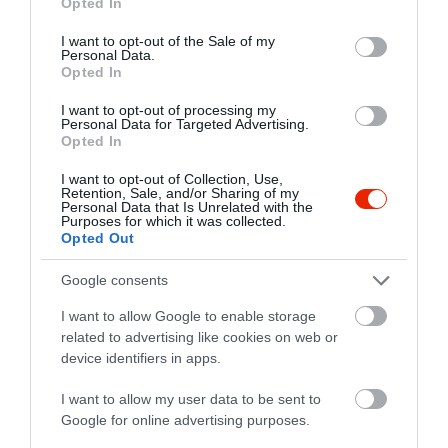
Opted In
use your data for below specified purposes in below Google
A pizzakészítés minden egyes
consent section.
I want to opt-out of the Sale of my
mozdulatát kézzel, gépek segítsége
Personal Data.
nélkül végezzük, így válhatunk méltóvá
Opted In
a pizzakészítés hagyományaihoz, és az
I want to opt-out of processing my
STG (Specialità Tradizionale Garantità)
Personal Data for Targeted Advertising.
nápolyi pizzakészítő mesterek magas
Opted In
szintű elvárásaihoz.
I want to opt-out of Collection, Use,
Retention, Sale, and/or Sharing of my
Tésztaételeinket az olasz tésztagyártók
Personal Data that Is Unrelated with the
klasszikusaiból, az étlapjainkon
Purposes for which it was collected.
Opted Out
szereplő pugliai kézműves tészták
választékából, vagy a saját pizzapultunk
Google consents
friss, kézzel készült házitésztáiból
készítjük. Az olasz tartományokat
I want to allow Google to enable storage
bejárva lehetőségünk volt a
related to advertising like cookies on web or
tésztakészítés valamennyi fortélyát
device identifiers in apps.
megtanulni – tapasztalt és gondos
háziasszonyoktól – a legjobb ízvilág
I want to allow my user data to be sent to
eléréséhez. Így reményeink szerint
Google for online advertising purposes.
feltételezheti, hogy az Ön által
Értékelések