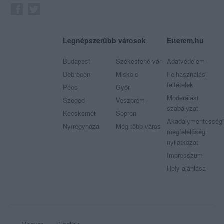
Legnépszerűbb városok
Etterem.hu
Budapest
Székesfehérvár
Adatvédelem
Debrecen
Miskolc
Felhasználási
feltételek
Pécs
Győr
Moderálási
Szeged
Veszprém
szabályzat
Kecskemét
Sopron
Akadálymentességi
Nyíregyháza
Még több város
megfelelőségi
nyilatkozat
Impresszum
Hely ajánlása