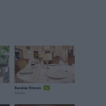
Barabás Étterem
5.0
Étterem