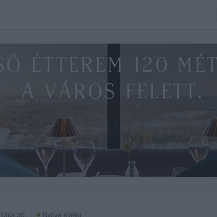
Utca 30.
Nyitva éjfélig