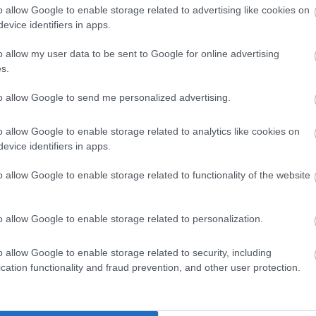
o allow Google to enable storage related to advertising like cookies on
ül finomak és minőségiek! Nagyon jól éreztük magunkat, köszön
evice identifiers in apps.
o allow my user data to be sent to Google for online advertising
s.
to allow Google to send me personalized advertising.
o allow Google to enable storage related to analytics like cookies on
hangulatos hely. Nagyon jól éreztük magunkat párommal :)
evice identifiers in apps.
o allow Google to enable storage related to functionality of the website
o allow Google to enable storage related to personalization.
o allow Google to enable storage related to security, including
cation functionality and fraud prevention, and other user protection.