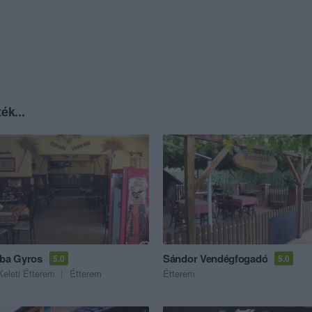
ék...
aba Gyros
Sándor Vendégfogadó
5.0
5.0
Keleti Étterem
Étterem
Étterem