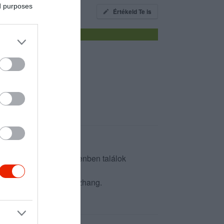
ed purposes
Értékeld Te is
na , hogy pont Debrecenben találok
lgálás remek. Jó az összhang.