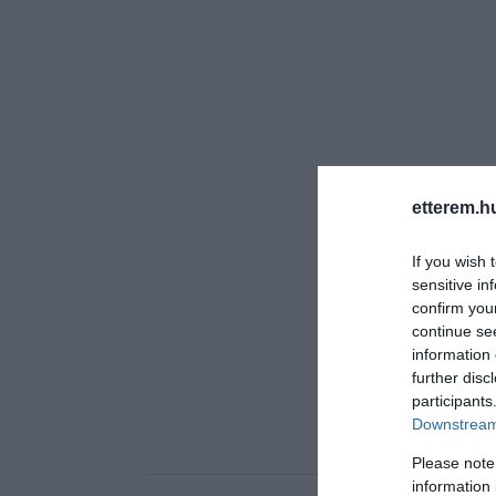
etterem.h
If you wish 
sensitive in
confirm you
continue se
information 
further disc
participants
Downstream 
Please note
information 