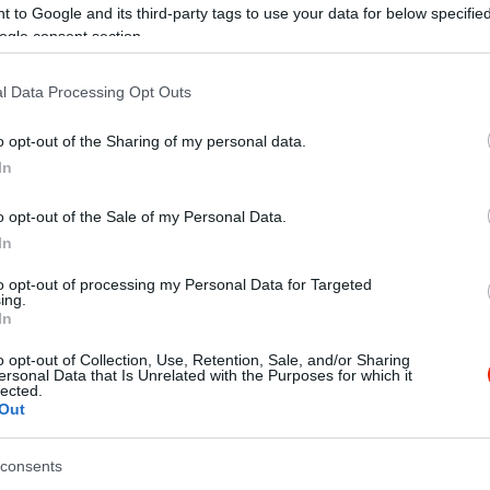
 to Google and its third-party tags to use your data for below specifi
ogle consent section.
l Data Processing Opt Outs
o opt-out of the Sharing of my personal data.
In
o opt-out of the Sale of my Personal Data.
In
to opt-out of processing my Personal Data for Targeted
ing.
ondhatom kiváló a konyha .
In
rtam már Magyarországon és külföldön is de nem gondoltam vol
o opt-out of Collection, Use, Retention, Sale, and/or Sharing
 éttermet.
ersonal Data that Is Unrelated with the Purposes for which it
lected.
 talál az étlapon számára megfelelő ételt és a minőség felszo
Out
consents