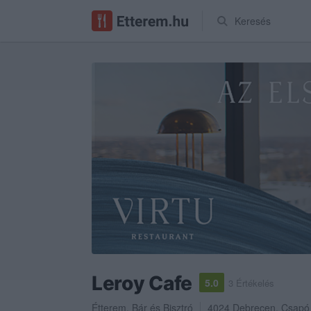
Keresés
Leroy Cafe
5.0
3 Értékelés
Étterem
,
Bár
és
Bisztró
4024
Debrecen
,
Csapó 