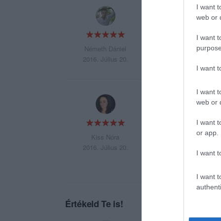
I want t
Az ételek rendkív
web or d
kiszolgálást!
I want t
purpose
Németh Dániel
2016. Július 20.
I want 
I want t
Nagyon kellemes ,
web or d
I want t
or app.
Kiss Nóra
2016. Július 20.
I want t
I want t
authenti
Értékeld Te is!