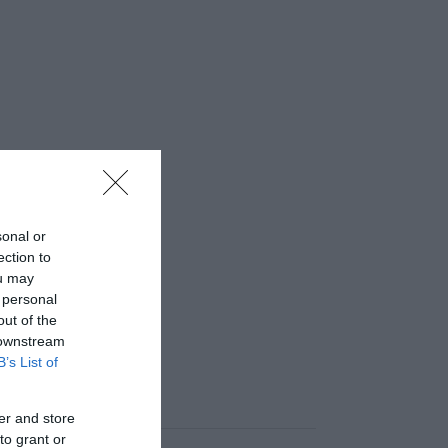
sonal or
ection to
ou may
 personal
out of the
 downstream
B’s List of
er and store
to grant or