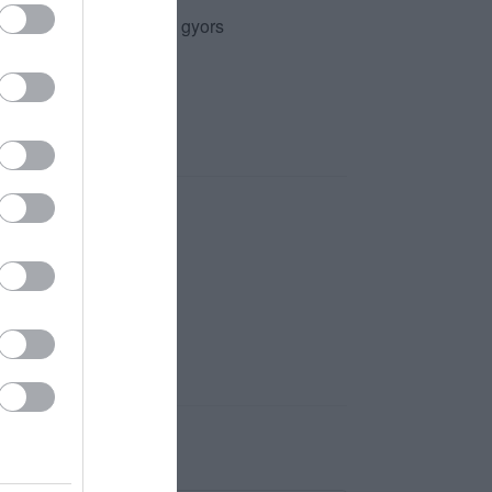
jük szépen a kedves és gyors