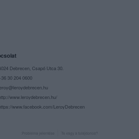
csolat
4024 Debrecen, Csapó Utca 30.
+36 30 204 0600
leroy@leroydebrecen.hu
http://www.leroydebrecen.hu/
https://www.facebook.com/LeroyDebrecen
Probléma jelentése
Te vagy a tulajdonos?