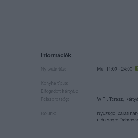
Információk
Nyitvatartás:
Ma: 11:00 - 24:00
Konyha típus:
Elfogadott kártyák:
Felszereltség:
WIFI, Terasz, Kártyá
Rólunk:
Nyüzsgő, baráti hang
után végre Debrecen