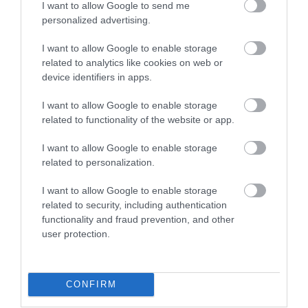
I want to allow Google to send me
5
1
5.0
personalized advertising.
4
0
I want to allow Google to enable storage
3
0
related to analytics like cookies on web or
2
0
device identifiers in apps.
1
0
I want to allow Google to enable storage
Összesen 1
related to functionality of the website or app.
I want to allow Google to enable storage
related to personalization.
I want to allow Google to enable storage
related to security, including authentication
functionality and fraud prevention, and other
user protection.
CONFIRM
Értékelem