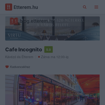
Cafe Incognito
5.0
Kávézó
és
Étterem
Zárva ma 12:00-ig
Kedvencekhez