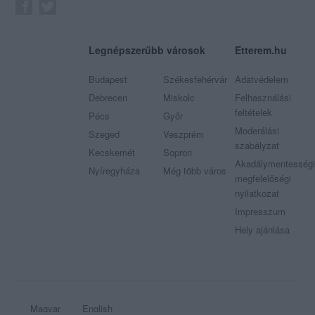
Legnépszerűbb városok
Etterem.hu
Budapest
Székesfehérvár
Adatvédelem
Debrecen
Miskolc
Felhasználási
feltételek
Pécs
Győr
Moderálási
Szeged
Veszprém
szabályzat
Kecskemét
Sopron
Akadálymentességi
Nyíregyháza
Még több város
megfelelőségi
nyilatkozat
Impresszum
Hely ajánlása
Magyar
English