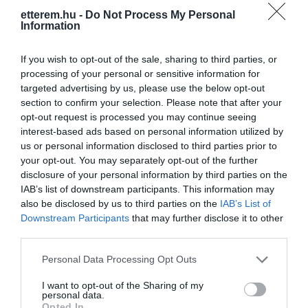
nyitás csütörtökön (2018.10.18.).
etterem.hu -
Do Not Process My Personal
Information
Megértésüket köszönjük és várjuk
Kapcsolat
Önöket megújult téli teraszunkkal!...
If you wish to opt-out of the sale, sharing to third parties, or
1061 Budapest, Liszt Ferenc tér 3.
processing of your personal or sensitive information for
targeted advertising by us, please use the below opt-out
+36 70 639 0094
section to confirm your selection. Please note that after your
info@incognitobar.hu
Újjászületett a Liszt Ferenc tér
opt-out request is processed you may continue seeing
legrégebbi bár-étterme! Teljesen felújított
interest-based ads based on personal information utilized by
fb.com/cafeincognito
konyhával és megújult étlappal várunk,
us or personal information disclosed to third parties prior to
melyek mostmár a koktél-csodáink
your opt-out. You may separately opt-out of the further
mellett kedves vendégeink
disclosure of your personal information by third parties on the
gasztronómiai élményeit is teljessé
IAB’s list of downstream participants. This information may
teszik!
also be disclosed by us to third parties on the
IAB’s List of
Downstream Participants
that may further disclose it to other
third parties.
Please note that this website/app uses one or more Google
Personal Data Processing Opt Outs
Probléma jelentése
Te vagy a tulajdonos?
services and may gather and store information including but
not limited to your visit or usage behaviour. You may click to
I want to opt-out of the Sharing of my
personal data.
grant or deny consent to Google and its third-party tags to
Opted In