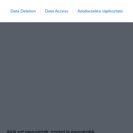
Data Deletion
Data Access
Adatkezelési tájékoztató
Akik ezt megnézték, ezeket is megnézték...