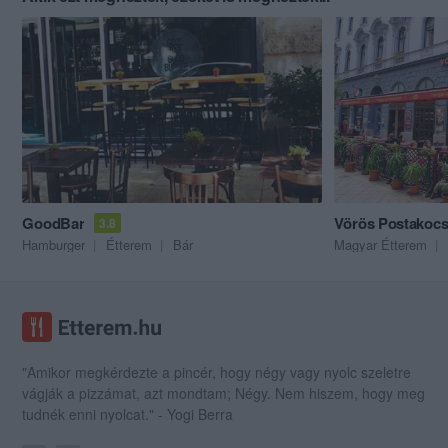
GoodBar
Vörös Postakocs
3.8
Hamburger
Étterem
Bár
Magyar Étterem
"Amikor megkérdezte a pincér, hogy négy vagy nyolc szeletre
vágják a pizzámat, azt mondtam; Négy. Nem hiszem, hogy meg
tudnék enni nyolcat." - Yogi Berra