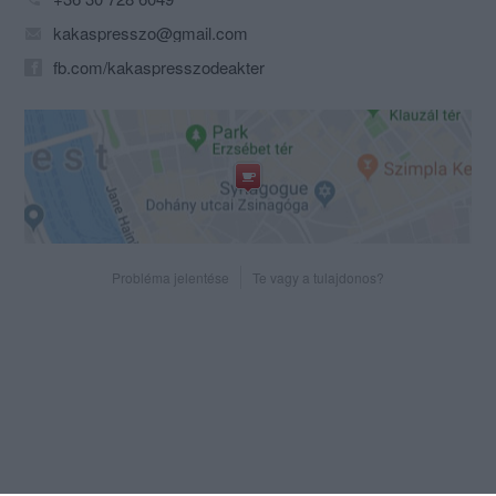
kakaspresszo@gmail.com
fb.com/kakaspresszodeakter
Probléma jelentése
Te vagy a tulajdonos?