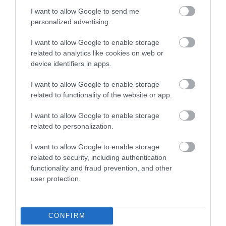
mondattal: 'Melyik fasszopóé
I want to allow Google to send me
personalized advertising.
ez a cucc itt?' Miután
mondtam, hogy a mienk, szó-
I want to allow Google to enable storage
nélkül kivitte és a kinti kuka
related to analytics like cookies on web or
mellé lerakta, majd hozzátette:
device identifiers in apps.
'Lehet enni'.
Akkor nem szóltam vissza
I want to allow Google to enable storage
related to functionality of the website or app.
mert szórakozni mentünk
(szerettünk volna) de ezek
I want to allow Google to enable storage
után nemhogy nem megyünk
related to personalization.
többet, de minden
ismerősömet lebeszélem erről
I want to allow Google to enable storage
a helyről. Gratulálok a
related to security, including authentication
stílushoz!
functionality and fraud prevention, and other
user protection.
Jelentés
CONFIRM
A külső tökéletesen