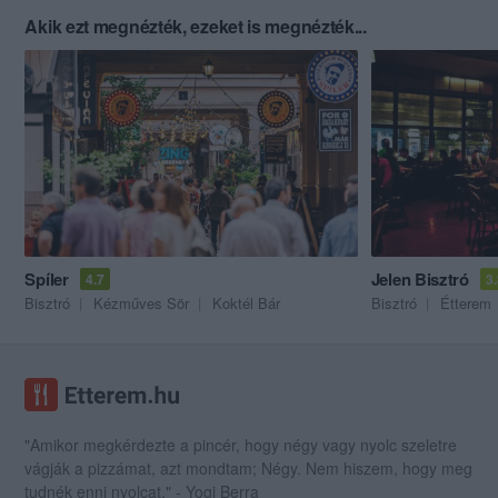
Akik ezt megnézték, ezeket is megnézték...
Spíler
Jelen Bisztró
4.7
3
Bisztró
Kézműves Sör
Koktél Bár
Bisztró
Étterem
"Amikor megkérdezte a pincér, hogy négy vagy nyolc szeletre
vágják a pizzámat, azt mondtam; Négy. Nem hiszem, hogy meg
tudnék enni nyolcat." - Yogi Berra