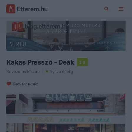
Kakas Presszó - Deák
3.6
Kávézó
és
Bisztró
Nyitva éjfélig
Kedvencekhez