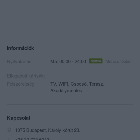
Információk
Nyitvatartás:
Ma: 00:00 - 24:00
Mutass többet
Nyitva
Elfogadott kártyák:
Felszereltség:
TV, WIFI, Csocsó, Terasz,
Akadálymentes
Kapcsolat
1075 Budapest, Károly körút 23.
+36 30 728 6049