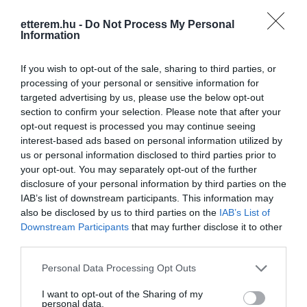
etterem.hu -
Do Not Process My Personal
Information
If you wish to opt-out of the sale, sharing to third parties, or
processing of your personal or sensitive information for
targeted advertising by us, please use the below opt-out
section to confirm your selection. Please note that after your
opt-out request is processed you may continue seeing
interest-based ads based on personal information utilized by
us or personal information disclosed to third parties prior to
your opt-out. You may separately opt-out of the further
disclosure of your personal information by third parties on the
IAB’s list of downstream participants. This information may
Értékelések
Értékeld Te is
also be disclosed by us to third parties on the
IAB’s List of
Downstream Participants
that may further disclose it to other
5
3
3.6
third parties.
4
3
3
Please note that this website/app uses one or more Google
1
Personal Data Processing Opt Outs
services and may gather and store information including but
2
0
not limited to your visit or usage behaviour. You may click to
I want to opt-out of the Sharing of my
1
2
personal data.