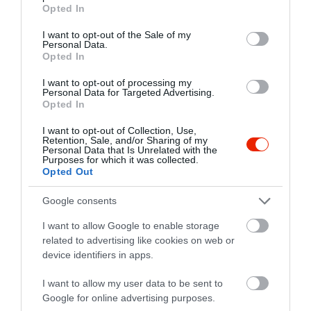
grant or deny consent to Google and its third-party tags to
Opted In
use your data for below specified purposes in below Google
Összesen 9
consent section.
I want to opt-out of the Sale of my
Personal Data.
Opted In
Ma hajnal 3kor néhány
I want to opt-out of processing my
ismerősömmel betértünk ide.
Personal Data for Targeted Advertising.
Opted In
Volt nálunk egy bontott chips
és 1 doboz sör amit leraktunk
Szabó Máté
I want to opt-out of Collection, Use,
Retention, Sale, and/or Sharing of my
egy asztalra, de ennek
2019. Július 21.
Personal Data that Is Unrelated with the
ellenére fogyasztani mentünk
Purposes for which it was collected.
Opted Out
be. Rajtunk kívül nem volt már
más a helységben. A pultosok
Google consents
nem szóltak, hogy azokat nem
hozhatjuk be és tábla sem
I want to allow Google to enable storage
related to advertising like cookies on web or
jelezte ezt.
device identifiers in apps.
A 'kedves' biztonsági őr
I want to allow my user data to be sent to
miután már 10 perce ott
Google for online advertising purposes.
voltunk berobbant a következő