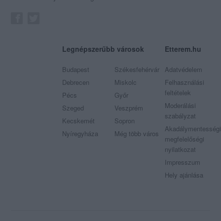
Legnépszerűbb városok
Etterem.hu
Budapest
Székesfehérvár
Adatvédelem
Debrecen
Miskolc
Felhasználási
feltételek
Pécs
Győr
Moderálási
Szeged
Veszprém
szabályzat
Kecskemét
Sopron
Akadálymentességi
Nyíregyháza
Még több város
megfelelőségi
nyilatkozat
Impresszum
Hely ajánlása