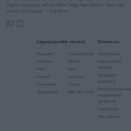
vágják a pizzámat, azt mondtam; Négy. Nem hiszem, hogy meg
tudnék enni nyolcat." - Yogi Berra
Legnépszerűbb városok
Etterem.hu
Budapest
Székesfehérvár
Adatvédelem
Debrecen
Miskolc
Felhasználási
feltételek
Pécs
Győr
Moderálási
Szeged
Veszprém
szabályzat
Kecskemét
Sopron
Akadálymentességi
Nyíregyháza
Még több város
megfelelőségi
nyilatkozat
Impresszum
Hely ajánlása