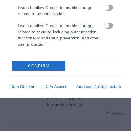
hangulatos.
fr...@citromail.hu
I want to allow Google to enable storage
2011. December 22.
Jelentés
related to personalization.
I want to allow Google to enable storage
related to security, including authentication
Nagyon kellemes környezet,
functionality and fraud prevention, and other
kifogástalan kiszolgálás,
user protection.
meglepően mérsékelt árak,
különösen a környék
re...@t-online.hu
éttermeihez viszonyítva. A
2011. Augusztus 1.
CONFIRM
kerthelyiség egyedi,
különleges hangulattal
rendelkezik, az ételek finomak,
Data Deletion
Data Access
Adatkezelési tájékoztató
de azért azt hozzá kell
tennem, hogy nem
kiemelkedően jók.
Jelentés