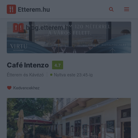
Café Intenzo
4.7
Étterem
és
Kávézó
Nyitva este 23:45-ig
Kedvencekhez