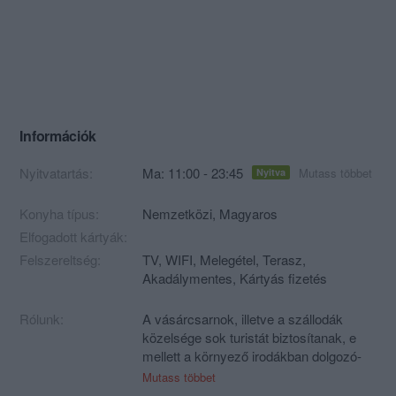
Információk
Nyitvatartás:
Ma: 11:00 - 23:45
Mutass többet
Nyitva
Konyha típus:
Nemzetközi
,
Magyaros
Elfogadott kártyák:
Felszereltség:
TV, WIFI, Melegétel, Terasz,
Akadálymentes, Kártyás fizetés
Rólunk:
A vásárcsarnok, illetve a szállodák
közelsége sok turistát biztosítanak, e
mellett a környező irodákban dolgozó-
és a környéken lakó emberek váltak
Mutass többet
törzsvendégünkké!