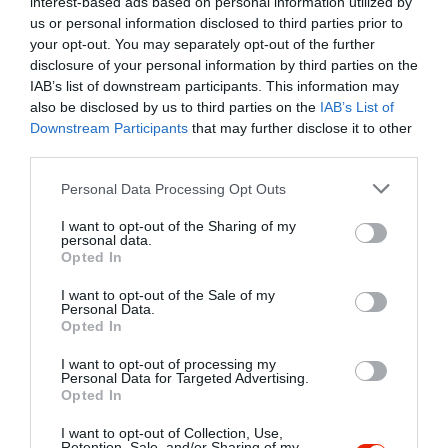
interest-based ads based on personal information utilized by
Értékelések
Értékeld Te is
us or personal information disclosed to third parties prior to
your opt-out. You may separately opt-out of the further
5
4
4.7
disclosure of your personal information by third parties on the
4
2
IAB’s list of downstream participants. This information may
3
0
also be disclosed by us to third parties on the
IAB’s List of
Downstream Participants
that may further disclose it to other
2
0
third parties.
1
0
Please note that this website/app uses one or more Google
Personal Data Processing Opt Outs
Összesen 6
services and may gather and store information including but
not limited to your visit or usage behaviour. You may click to
I want to opt-out of the Sharing of my
personal data.
grant or deny consent to Google and its third-party tags to
Opted In
use your data for below specified purposes in below Google
Szuper hely, korábban
consent section.
I want to opt-out of the Sale of my
rendszeresebben látogattuk
Personal Data.
társaságommal az éttermet.
Opted In
Gyöngyi Lengyel
Jelentés
I want to opt-out of processing my
2020. Január 22.
Personal Data for Targeted Advertising.
Opted In
I want to opt-out of Collection, Use,
Retention, Sale, and/or Sharing of my