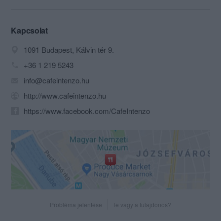
A lokáció, az ételek sokszínűsége, a
barátságos és professzionális
Kapcsolat
kiszolgálás mind hozzájárulnak ahhoz,
1091 Budapest, Kálvin tér 9.
hogy éttermünk nem csak a környéken
lakó és dolgozó vendégeknél lett
+36 1 219 5243
közkedvelt, hanem a turisták körében is.
info@cafeintenzo.hu
Ennek köszönhetően a Trip Advisor
weboldalon a vendégek által értékelt,
http://www.cafeintenzo.hu
hozzávetőleg 2300 budapesti étterem
https://www.facebook.com/CafeIntenzo
közül a Café Intenzo folyamatosan a
legjobb 50 között szerepel.
A nyár folyamán a Kálvin térre néző
utcai teraszon; illetve egy meghitt belső
kerthelyiségben várjuk szeretettel
vendégeinket.
Széles étlap választékunkban
Probléma jelentése
Te vagy a tulajdonos?
megtalálhatóak a nemzetközi és a
magyaros konyha különböző fogásai.