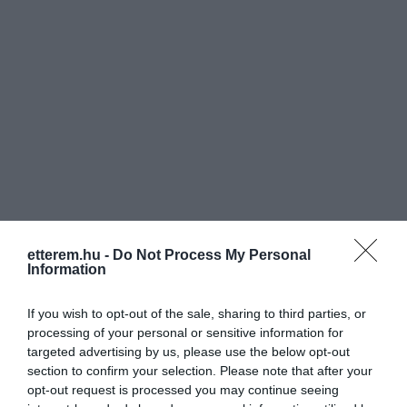
Hétköznap délben a’la carte étlapunk
mellett napi - és business menüvel
készülünk, valamint folyamatosan
változó Chef ajánlattal garantáljuk a
változatosságot.
Különös figyelmet fordítunk a kávé
minőségére, amit szakképzett barista
kollégánk készít. Széles bor és pálinka
választék gazdagítja az itallapot, amiben
igyekszünk bemutatni a jellegzetes
magyar újdonságokat is.
etterem.hu -
Do Not Process My Personal
Information
If you wish to opt-out of the sale, sharing to third parties, or
processing of your personal or sensitive information for
targeted advertising by us, please use the below opt-out
section to confirm your selection. Please note that after your
opt-out request is processed you may continue seeing