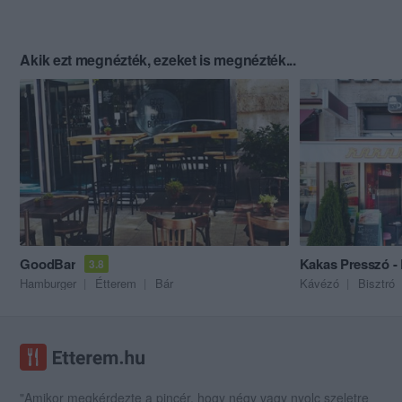
Akik ezt megnézték, ezeket is megnézték...
GoodBar
Kakas Presszó -
3.8
Hamburger
Étterem
Bár
Kávézó
Bisztró
"Amikor megkérdezte a pincér, hogy négy vagy nyolc szeletre