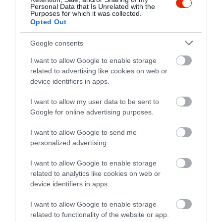
Maradéktalan tájékoztatást
Personal Data that Is Unrelated with the
Purposes for which it was collected.
kaptunk az ételekről, minden
Opted Out
kérésünket teljesítették. Az
ételekről (grillezett csirkemell
ku...@gmail.com
Google consents
grillezett zöldségekkel,
2014. Július 24.
I want to allow Google to enable storage
grillezett gomolya salátával)
related to advertising like cookies on web or
csak felsőfokban tudok
device identifiers in apps.
beszélni. Könnyed, de ízletes
fűszerezésű volt minden,
I want to allow my user data to be sent to
éppen úgy, ahogy kell, mégis
Google for online advertising purposes.
egyedi volt. Biztosan
I want to allow Google to send me
visszatérő vendégek leszünk.
personalized advertising.
Jelentés
I want to allow Google to enable storage
related to analytics like cookies on web or
device identifiers in apps.
A felszolgálók nagyon
kedvesek, az ételek nagyon
I want to allow Google to enable storage
finomak, a hely nagyon
related to functionality of the website or app.