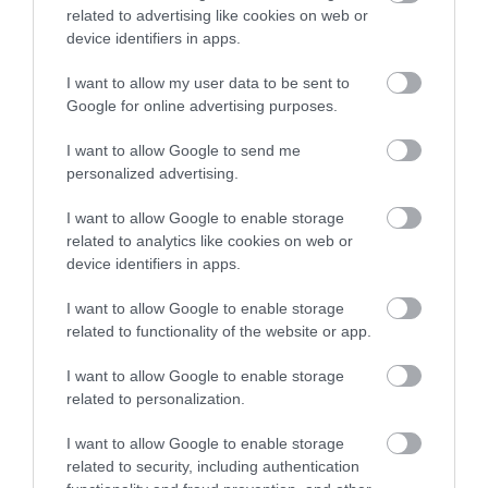
related to advertising like cookies on web or
5
2
device identifiers in apps.
4.0
4
0
I want to allow my user data to be sent to
3
0
Google for online advertising purposes.
2
1
1
0
I want to allow Google to send me
personalized advertising.
Összesen 3
I want to allow Google to enable storage
related to analytics like cookies on web or
device identifiers in apps.
Lassú kiszolgàlàs,elfogyott a
menüből a desszert mire
I want to allow Google to enable storage
kihozhatàk volna.Finom volt
related to functionality of the website or app.
amit ettünk, kiszolgàlàs ezen
Kiss-Vida Dorka
I want to allow Google to enable storage
kívül jò volt.
2025. Augusztus 2.
related to personalization.
Jelentés
I want to allow Google to enable storage
related to security, including authentication