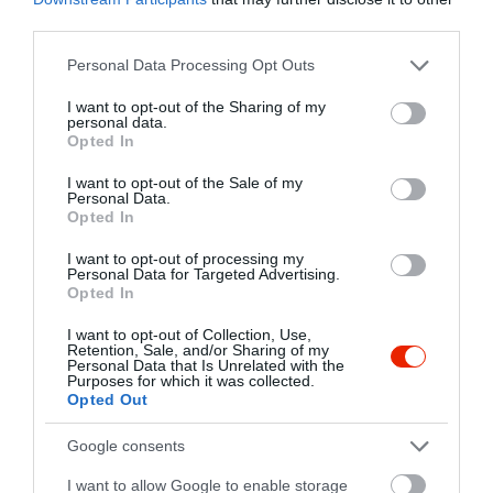
third parties.
Please note that this website/app uses one or more Google
Personal Data Processing Opt Outs
services and may gather and store information including but
not limited to your visit or usage behaviour. You may click to
I want to opt-out of the Sharing of my
personal data.
grant or deny consent to Google and its third-party tags to
Opted In
use your data for below specified purposes in below Google
consent section.
I want to opt-out of the Sale of my
Personal Data.
Opted In
I want to opt-out of processing my
Personal Data for Targeted Advertising.
Opted In
I want to opt-out of Collection, Use,
Retention, Sale, and/or Sharing of my
Personal Data that Is Unrelated with the
Purposes for which it was collected.
Opted Out
Google consents
Értékelések
Értékeld Te is
I want to allow Google to enable storage