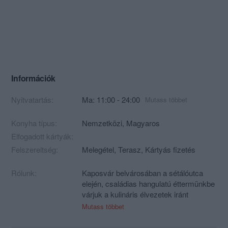
Információk
Nyitvatartás:
Ma: 11:00 - 24:00
Mutass többet
Konyha típus:
Nemzetközi
,
Magyaros
Elfogadott kártyák:
Felszereltség:
Melegétel, Terasz, Kártyás fizetés
Rólunk:
Kaposvár belvárosában a sétálóutca
elején, családias hangulatú éttermünkbe
várjuk a kulináris élvezetek iránt
érdeklődő kedves vendégeinket. Házias
Mutass többet
ételeink a hagyomány tiszteletében, de
a XXI. század elvárásainak megfelelően