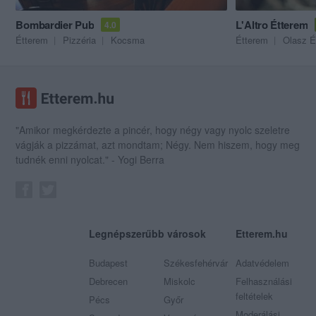
Bombardier Pub
L'Altro Étterem
4.0
Étterem
Pizzéria
Kocsma
Étterem
Olasz É
"Amikor megkérdezte a pincér, hogy négy vagy nyolc szeletre
vágják a pizzámat, azt mondtam; Négy. Nem hiszem, hogy meg
tudnék enni nyolcat." - Yogi Berra
Legnépszerűbb városok
Etterem.hu
Budapest
Székesfehérvár
Adatvédelem
Debrecen
Miskolc
Felhasználási
feltételek
Pécs
Győr
Moderálási