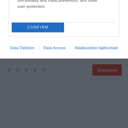
functionality and fraud prevention, and other
user protection.
Értékeld Te is!
CONFIRM
Data Deletion
Data Access
Adatkezelési tájékoztató
Értékelem