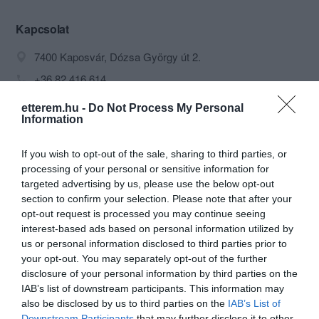
kerülnek elkészítésre. Mindez udvarias
kiszolgálással párosulva biztosítja a
Kapcsolat
magas színvonalú gasztronómiai
7400 Kaposvár, Dózsa György út 2.
élményt, legyen szó üzleti
megbeszélésről, családi eseményről,
+36 82 416 614
vagy akár nagyobb rendezvényről.
info@corso-etterem.hu
etterem.hu -
Do Not Process My Personal
Information
http://www.corso-etterem.hu/
https://www.facebook.com/pages/Corso-%C3%89tterem/154608137937935?ref=br_rs
If you wish to opt-out of the sale, sharing to third parties, or
processing of your personal or sensitive information for
targeted advertising by us, please use the below opt-out
section to confirm your selection. Please note that after your
opt-out request is processed you may continue seeing
interest-based ads based on personal information utilized by
us or personal information disclosed to third parties prior to
your opt-out. You may separately opt-out of the further
disclosure of your personal information by third parties on the
Probléma jelentése
Te vagy a tulajdonos?
IAB’s list of downstream participants. This information may
also be disclosed by us to third parties on the
IAB’s List of
Downstream Participants
that may further disclose it to other