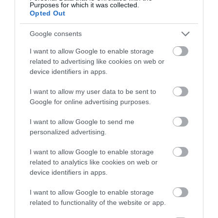
mostanság.
Purposes for which it was collected.
Opted Out
Jelentés
Google consents
I want to allow Google to enable storage
Elvitelre rendeltem. Az étellel
related to advertising like cookies on web or
nem volt probléma ellenben a
device identifiers in apps.
pénztáros nő viselkedése
nagyon lekezelő volt.
عبد عبد العزيز
I want to allow my user data to be sent to
Egyébként telefonon rendelni
2020. Július 21.
Google for online advertising purposes.
közel lehetetlen, több
I want to allow Google to send me
alkalommal is rácsapják az
personalized advertising.
emberre a
telefont.Összességben a kaja
I want to allow Google to enable storage
jó de ajánlott lenne egy
related to analytics like cookies on web or
házhozszállítási lehetőség
device identifiers in apps.
illetve időszerű lenne az
I want to allow Google to enable storage
étlapot is bővíteni.
related to functionality of the website or app.
1 csillag a bunkó személyzet
miatt, akikkel kapcsolatban