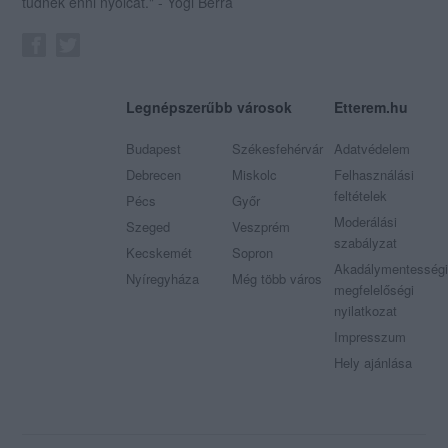
tudnék enni nyolcat." - Yogi Berra
Legnépszerűbb városok
Etterem.hu
Budapest
Székesfehérvár
Adatvédelem
Debrecen
Miskolc
Felhasználási
feltételek
Pécs
Győr
Moderálási
Szeged
Veszprém
szabályzat
Kecskemét
Sopron
Akadálymentességi
Nyíregyháza
Még több város
megfelelőségi
nyilatkozat
Impresszum
Hely ajánlása