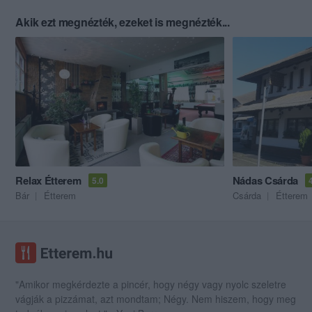
Akik ezt megnézték, ezeket is megnézték...
Relax Étterem
Nádas Csárda
5.0
Bár
Étterem
Csárda
Étterem
"Amikor megkérdezte a pincér, hogy négy vagy nyolc szeletre
vágják a pizzámat, azt mondtam; Négy. Nem hiszem, hogy meg