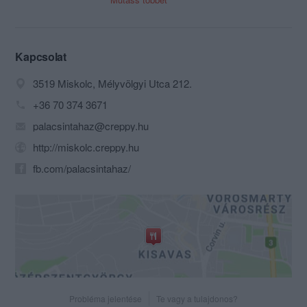
éttermeként több, mint tíz éve ragadja
magával vendégeit a palacsintás ételek
prémium világába. Zászlónkra a
különlegesség és a vendégközpontúság
Kapcsolat
jelszavait varrtuk, mint fő működési
3519 Miskolc, Mélyvölgyi Utca 212.
irányelveket. Az év minden napján
törekszünk specialitásokkal feldobni a
+36 70 374 3671
PalacsintaHázba látogatók itt eltöltött
palacsintahaz@creppy.hu
óráit, akik a legkedvesebbek,
legfontosabbak Csapatunk számára.
http://miskolc.creppy.hu
fb.com/palacsintahaz/
Étlapunk több tucatnyi sós és édes
fogása messzeföldön híres, teljesen
egyedi palacsintás varázslat. Rengeteg
ételünk évek óta hatlmas
népszerűségnek örvend, melyek mellett
minden hónapban szolgálunk
újdonságokkal is. Az egyedi receptúra
alapján készített, nagy számú,
folyamatosan frissülő, speciális
Probléma jelentése
Te vagy a tulajdonos?
palacsintás fogás miatt országos