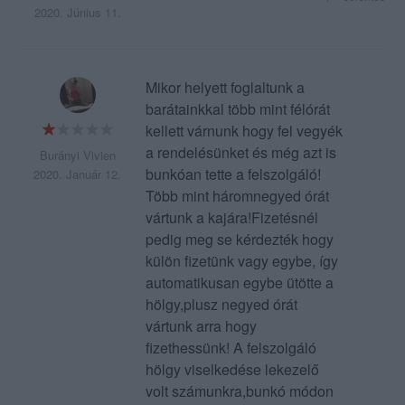
2020. Június 11.
Mikor helyett foglaltunk a
barátainkkal több mint félórát
kellett várnunk hogy fel vegyék
a rendelésünket és még azt is
Burányi Vivien
bunkóan tette a felszolgáló!
2020. Január 12.
Több mint háromnegyed órát
vártunk a kajára!Fizetésnél
pedig meg se kérdezték hogy
külön fizetünk vagy egybe, így
automatikusan egybe ütötte a
hölgy,plusz negyed órát
vártunk arra hogy
fizethessünk! A felszolgáló
hölgy viselkedése lekezelő
volt számunkra,bunkó módon