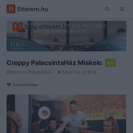
Creppy PalacsintaHáz Miskolc
3.2
Étterem
és
Palacsintázó
Zárva ma 12:00-ig
Kedvencekhez