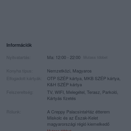
Információk
Nyitvatartás:
Ma: 12:00 - 22:00
Mutass többet
Konyha típus:
Nemzetközi
,
Magyaros
Elfogadott kártyák:
OTP SZÉP kártya, MKB SZÉP kártya,
K&H SZÉP kártya
Felszereltség:
TV, WIFI, Melegétel, Terasz, Parkoló,
Kártyás fizetés
Rólunk:
A Creppy PalacsintaHáz étterem
Miskolc és az Észak-Kelet
magyarországi régió kiemelkedő
népszerűséggel büszkélkedő
Mutass többet