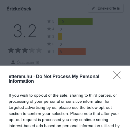
étterme.
Értékelések
Értékeld Te is
Creppy PalacsintaHáz - ... a Te helyed,
a Te különlegességed ...
5
10
3.2
4
0
3
1
2
0
1
8
Összesen 19
etterem.hu -
Do Not Process My Personal
Information
Én csak egyszer mentem el a
feleségemmel a
If you wish to opt-out of the sale, sharing to third parties, or
Palacsintaházba. Láttam,
processing of your personal or sensitive information for
milyen sokat költöttek rá. Arra
targeted advertising by us, please use the below opt-out
Péter Király
nem gondoltam viszont, hogy
section to confirm your selection. Please note that after your
2021. Október 20.
opt-out request is processed you may continue seeing
nem igazán látnák szívesen
interest-based ads based on personal information utilized by
minket. Első kérdés, hogy van