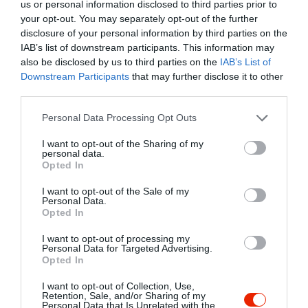
us or personal information disclosed to third parties prior to
e foglalásunk. Nem volt
your opt-out. You may separately opt-out of the further
foglalásunk. Egyik asztalon
disclosure of your personal information by third parties on the
sem volt foglalt tábla. Két
IAB’s list of downstream participants. This information may
asztalnál voltak vendégek,
also be disclosed by us to third parties on the
IAB’s List of
akik már falatoztak. Ezután
Downstream Participants
that may further disclose it to other
third parties.
közölte velem a pincér, hogy
tele vannak, és esélytelen,
Please note that this website/app uses one or more Google
Personal Data Processing Opt Outs
hogy mi ott két órán belül
services and may gather and store information including but
együnk. Ez amúgy 19 órakor
not limited to your visit or usage behaviour. You may click to
I want to opt-out of the Sharing of my
personal data.
volt. Nem hiszem, hogy ez
grant or deny consent to Google and its third-party tags to
Opted In
use your data for below specified purposes in below Google
szívélyes vendéglátás. Oda én
consent section.
be nem teszem a lábam
I want to opt-out of the Sale of my
Personal Data.
többet. Nagyon jó éttermek
Opted In
vannak Miskolcon máshol is,
I want to opt-out of processing my
ahol normális a kiszolgálás.
Personal Data for Targeted Advertising.
Furcsa, hogy ezt egy
Opted In
vendéglátó hely
I want to opt-out of Collection, Use,
megengedheti magának
Retention, Sale, and/or Sharing of my
Personal Data that Is Unrelated with the