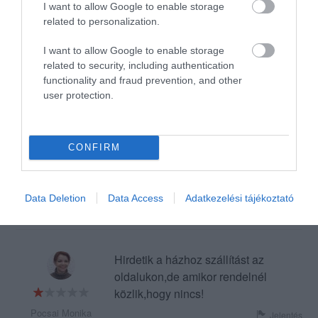
I want to allow Google to enable storage
rengetegen panaszkodtak már
related to personalization.
de változás nincs.
I want to allow Google to enable storage
Jelentés
related to security, including authentication
functionality and fraud prevention, and other
user protection.
Nagyon finom és ízléses
ételek,kedves kiszolgálás.. Én
csak ajánlani tudom!
CONFIRM
Biztos, hogy fogunk még
Pacsai Fanni
menni
2020. Július 5.
Data Deletion
Data Access
Adatkezelési tájékoztató
Jelentés
Hirdetik a házhoz szállítást az
oldalukon,de amikor rendelnél
közlik,hogy nincs!
Pocsai Monika
Jelentés