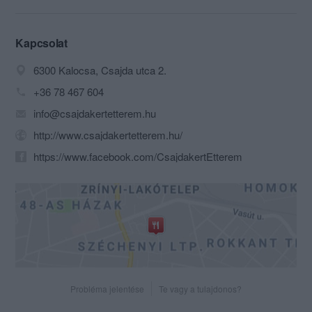
kellemes időtöltést kínál a kalocsai
lakosok, a túristák, akár az átutazók
számára.
Kapcsolat
A színes ételválaszték között
6300 Kalocsa, Csajda utca 2.
szerepelnek a halételektől, a magyar
sertéshús, a baromfi, a marhahús és
+36 78 467 604
legkülönbözőbb húsok mellett a
info@csajdakertetterem.hu
tésztaféléken és a friss salátákon
keresztül a magyaros és nemzetközi
http://www.csajdakertetterem.hu/
ételek. Ételeinket mindenki számára
https://www.facebook.com/CsajdakertEtterem
elérhető áron kínáljuk. Hétköznaponként
2 féle menüvel egészítjük ki a
kínálatunkat, melyet nem csak helyben,
hanem kiszállításra is vállaljuk kedvező
áron. A mai rohanó világban igény van
napi változatos menüre. Idősebbek,
helyhez kötött, emberek, cégek
számára nagy segítség, hogy a menüt
házhoz szállítva is kérhetik. Éttermünk
Probléma jelentése
Te vagy a tulajdonos?
családi rendezvények, eljegyzések,
kisebb lakodalmak, esetleg baráti