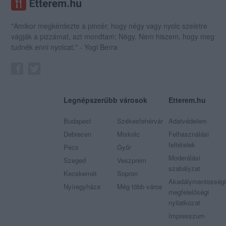
"Amikor megkérdezte a pincér, hogy négy vagy nyolc szeletre
vágják a pizzámat, azt mondtam; Négy. Nem hiszem, hogy meg
tudnék enni nyolcat." - Yogi Berra
Legnépszerűbb városok
Etterem.hu
Budapest
Székesfehérvár
Adatvédelem
Debrecen
Miskolc
Felhasználási
feltételek
Pécs
Győr
Moderálási
Szeged
Veszprém
szabályzat
Kecskemét
Sopron
Akadálymentességi
Nyíregyháza
Még több város
megfelelőségi
nyilatkozat
Impresszum