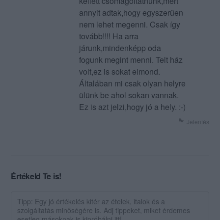
kellett csomagoltatnunk,mert
annyit adtak,hogy egyszerűen
nem lehet megenni. Csak így
tovább!!!! Ha arra
járunk,mindenképp oda
fogunk megint menni. Telt ház
volt,ez is sokat elmond.
Általában mi csak olyan helyre
ülünk be ahol sokan vannak.
Ez is azt jelzi,hogy jó a hely. :-)
Jelentés
Értékeld Te is!