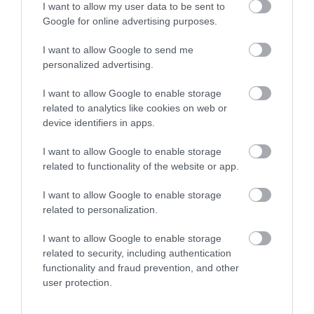
akkor az egy drága hely.
I want to allow my user data to be sent to
Szánalmas. Szégyen.
Google for online advertising purposes.
Senkinek sem ajánlom.
I want to allow Google to send me
Jelentés
personalized advertising.
I want to allow Google to enable storage
related to analytics like cookies on web or
Az ételek nagyon finomak
device identifiers in apps.
voltak. Szép adagokat
kaptunk. A kiszolgálás
I want to allow Google to enable storage
katasztrofális volt. A
Radocz Edit
related to functionality of the website or app.
rendelések felét elfelejtették,
2019. Július 14.
I want to allow Google to enable storage
úgy kellett szólni, először
related to personalization.
kaptam a másodikat, pedig
levest is rendeltem. A kért 2
I want to allow Google to enable storage
kávét fél óra várakouás után
related to security, including authentication
kaptuk meg miután szóltunk
functionality and fraud prevention, and other
hogy mostmár
user protection.
elfogyasztanánk a kávénkat. 2