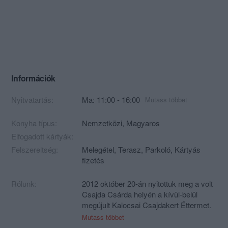
Információk
Nyitvatartás:
Ma: 11:00 - 16:00
Mutass többet
Konyha típus:
Nemzetközi
,
Magyaros
Elfogadott kártyák:
Felszereltség:
Melegétel, Terasz, Parkoló, Kártyás
fizetés
Rólunk:
2012 október 20-án nyitottuk meg a volt
Csajda Csárda helyén a kívül-belül
megújult Kalocsai Csajdakert Éttermet.
A Kalocsai uszoda mellett található
Mutass többet
vendéglátó hely minden igényt kielégítő,