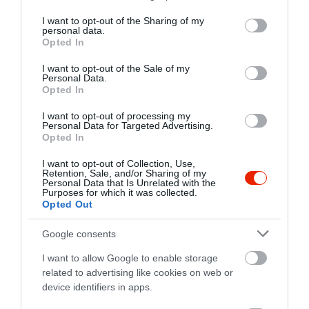
services and may gather and store information including but
mocskosak.
not limited to your visit or usage behaviour. You may click to
I want to opt-out of the Sharing of my
Biztos nyaral a takarítónő, a
personal data.
grant or deny consent to Google and its third-party tags to
Opted In
személyzet meg nem ért a
use your data for below specified purposes in below Google
takarításhoz.
consent section.
I want to opt-out of the Sale of my
Hatalmasok az adagok, ezért
Personal Data.
Opted In
az ételünknek csak a felét
tudtuk megenni, a maradékot
I want to opt-out of processing my
Personal Data for Targeted Advertising.
elcsomagoltattuk.
Opted In
Itthon vettem észre, hogy az 5
db megmaradt rántott
I want to opt-out of Collection, Use,
Retention, Sale, and/or Sharing of my
gombámból 2- őt "elfelejtettek"
Personal Data that Is Unrelated with the
Purposes for which it was collected.
az elviteles dobozomba
Opted Out
beletenni. Ugyanez történt a
steakburgonyámmal is. Annak
Google consents
az 1/3- át lopták el.
I want to allow Google to enable storage
Mondanám, hogy jók az árak,
related to advertising like cookies on web or
de, ha a főétel 40%- ának lába
device identifiers in apps.
kél, a köretnek meg az 1/3- a,