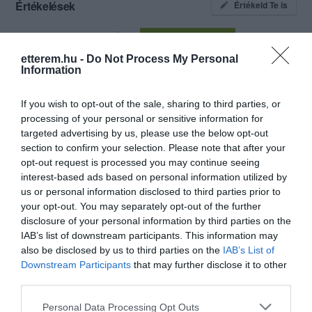
előírásoknak. A helyi kamarával és
Értékelések
Értékeld Te is
iskolával együtt közösen igyekszünk a
diákokat felkészíteni a „nagybetűs'
5
14
3.6
életre. A Kalocsai Csajdakert étterem
4
0
etterem.hu -
Do Not Process My Personal
dolgozói és tanulói büszkén mondhatják
Information
3
0
el magukról, hogy jelenleg a város egyik
legszebb éttermében dolgozhatnak.
2
3
Kollegáimmal együtt mindent
If you wish to opt-out of the sale, sharing to third parties, or
1
6
megteszünk Vendégeink igényeinek
processing of your personal or sensitive information for
kielégítésére.
targeted advertising by us, please use the below opt-out
Összesen 23
Sok Szeretettel várunk mindenkit a
section to confirm your selection. Please note that after your
Kalocsai Csajdakert étterembe, hiszen a
opt-out request is processed you may continue seeing
Vendégeink véleménye maghatározó
interest-based ads based on personal information utilized by
Lepusztult, levegőtlen, sötét,
számunkra.
us or personal information disclosed to third parties prior to
your opt-out. You may separately opt-out of the further
koszos hely.
disclosure of your personal information by third parties on the
Undorítóan mocskos,
IAB’s list of downstream participants. This information may
ragacsos az összes
Minda Laura
also be disclosed by us to third parties on the
IAB’s List of
evőeszköz. Mindegyik.
2023. Június 27.
Downstream Participants
that may further disclose it to other
A női vécé vécécsészéje
third parties.
szaros volt.
Please note that this website/app uses one or more Google
A pisziárok gusztustalanul
Personal Data Processing Opt Outs