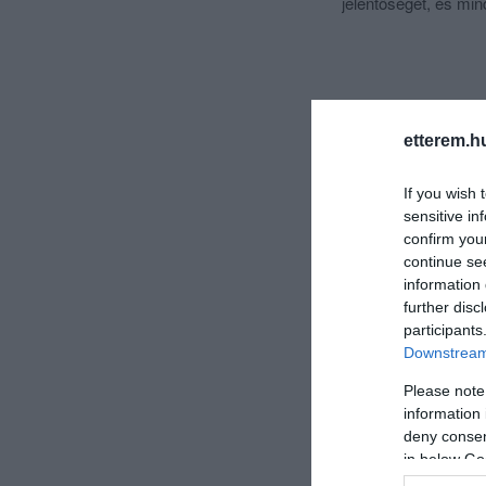
jelentőségét, és mi
etterem.h
If you wish 
sensitive in
confirm you
continue se
information 
further disc
participants
Downstream 
Please note
information 
deny consent
in below Go