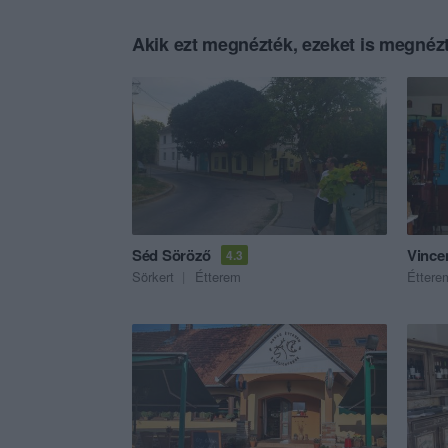
Akik ezt megnézték, ezeket is megnézt
Séd Söröző
Vince
4.3
Sörkert
Étterem
Éttere