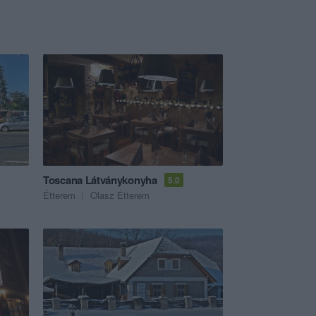
Toscana Látványkonyha
5.0
Étterem
Olasz Étterem