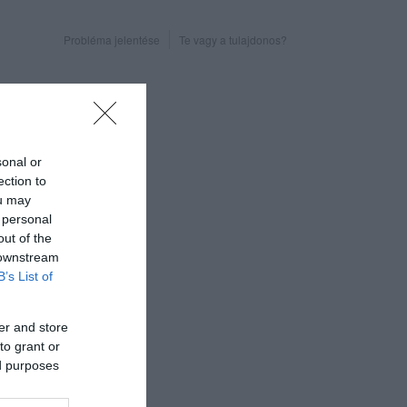
Probléma jelentése
Te vagy a tulajdonos?
sonal or
ection to
ou may
 personal
out of the
 downstream
B’s List of
er and store
to grant or
ed purposes