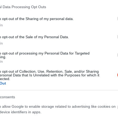
l Data Processing Opt Outs
o opt-out of the Sharing of my personal data.
In
o opt-out of the Sale of my Personal Data.
In
to opt-out of processing my Personal Data for Targeted
ing.
In
o opt-out of Collection, Use, Retention, Sale, and/or Sharing
ersonal Data that Is Unrelated with the Purposes for which it
lected.
Out
dias vendéglátás. Nem szokványos, nem mindennapi étlappal.K
consents
ak is elfogadhatóak.
o allow Google to enable storage related to advertising like cookies on
evice identifiers in apps.