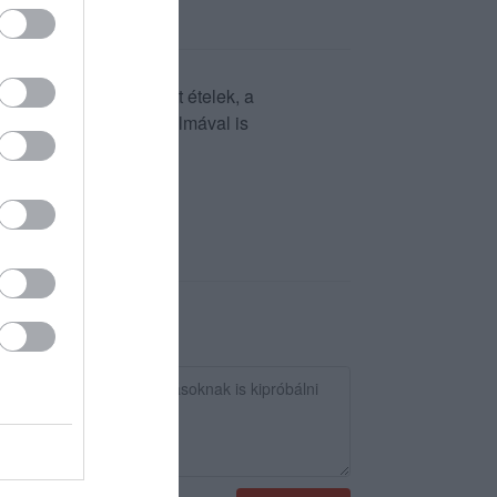
s ízléssel elkészített ételek, a
ládi rendezvények alkalmával is
elyszín Szekszárdon