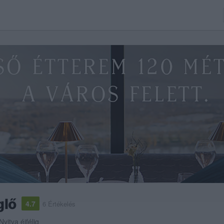
glő
4.7
6 Értékelés
Nyitva éjfélig