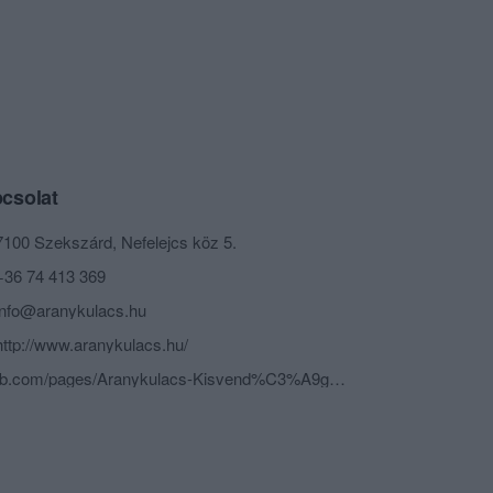
csolat
7100 Szekszárd, Nefelejcs köz 5.
+36 74 413 369
info@aranykulacs.hu
http://www.aranykulacs.hu/
fb.com/pages/Aranykulacs-Kisvend%C3%A9gl%C5%91/126841790750218