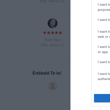
2022. Március 20.
I want t
purpose
I want 
A kedvenc helyem! 
legjobb alapanyago
I want t
kitesznek magukér
web or d
Bodó Tibor
2020. Június 12.
I want t
or app.
I want t
Értékeld Te is!
I want t
authenti