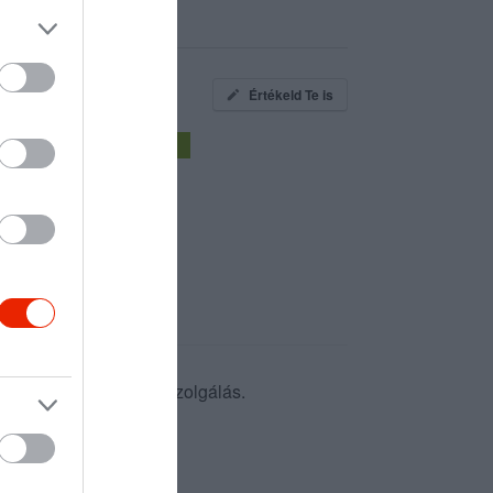
Értékeld Te is
edves és rugalmas kiszolgálás.