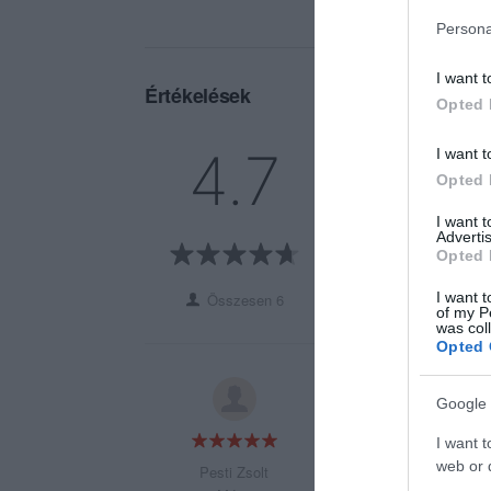
Persona
I want t
Értékelések
Opted 
5
5
4.7
I want t
4
0
Opted 
3
1
I want 
2
0
Advertis
Opted 
1
0
I want t
Összesen 6
of my P
was col
Opted 
Hangulatos, csalá
Google 
Finom ételek és ár
I want t
web or d
Pesti Zsolt