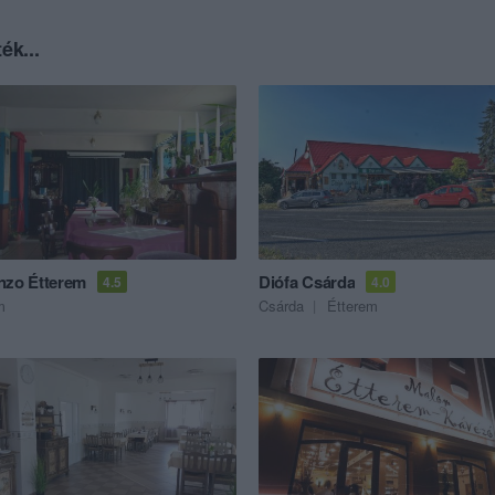
ék...
nzo Étterem
Diófa Csárda
4.5
4.0
m
Csárda
Étterem