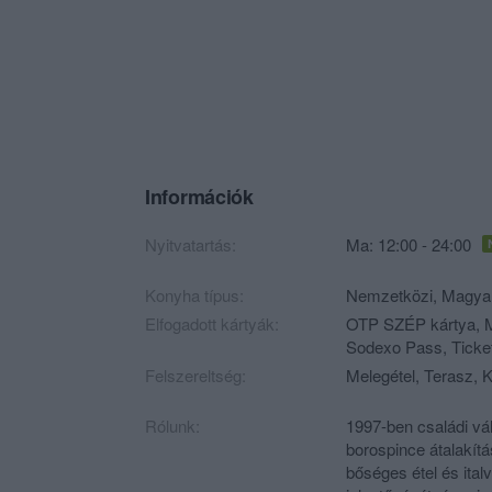
Információk
Nyitvatartás:
Ma: 12:00 - 24:00
Konyha típus:
Nemzetközi
,
Magya
Elfogadott kártyák:
OTP SZÉP kártya, M
Sodexo Pass, Ticket
Felszereltség:
Melegétel, Terasz, K
Rólunk:
1997-ben családi vál
borospince átalakítá
bőséges étel és ital