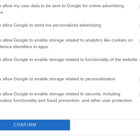
o allow my user data to be sent to Google for online advertising
s.
to allow Google to send me personalized advertising.
Mindig azt kapom és úgy ahogy elképzelem. Kifinomult érzékkel é
kból. A kapcsolatom több mint 20 éve jól működik velük, a csa
o allow Google to enable storage related to analytics like cookies on
t. A kerthelységük nyári estéken a legromantikusabb vacsora h
evice identifiers in apps.
o allow Google to enable storage related to functionality of the website
o allow Google to enable storage related to personalization.
o allow Google to enable storage related to security, including
cation functionality and fraud prevention, and other user protection.
CONFIRM