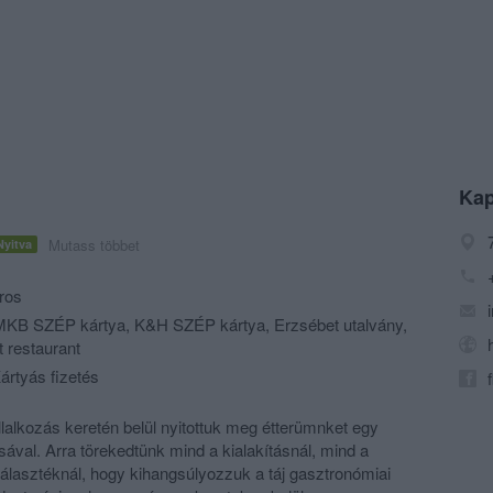
Kap
Mutass többet
Nyitva
ros
KB SZÉP kártya, K&H SZÉP kártya, Erzsébet utalvány,
 restaurant
ártyás fizetés
lalkozás keretén belül nyitottuk meg étterümnket egy
sával. Arra törekedtünk mind a kialakításnál, mind a
választéknál, hogy kihangsúlyozzuk a táj gasztronómiai