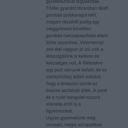
gyufatésztával fogyasztják.
Főétel gyanánt tócsniban tálalt
gombás pulykaragut kért,
magam részéről pedig egy
meggylevest követően
gombás harcsapaprikást ettem
túrós csuszával, Valamennyi
étel étel nagyon jó ízű volt, a
felszolgálónk is kedves és
készséges volt, A főételekre
egy picit várnunk kellett, de ez
valószínűleg abból adódott,
hogy a teraszon szinte az
összes asztalnál ültek. A zene
és a nyári hangulat viszont
elterelte erről is a
figyelmünket.
Ugyan gyermekünk még
nincsen, mégis szimpatikus