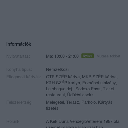
Információk
Nyitvatartás:
Ma: 10:00 - 21:00
Mutass többet
Nyitva
Konyha típus:
Nemzetközi
Elfogadott kártyák:
OTP SZÉP kártya, MKB SZÉP kártya,
K&H SZÉP kártya, Erzsébet utalvány,
Le cheque dej., Sodexo Pass, Ticket
restaurant, Üdülési csekk
Felszereltség:
Melegétel, Terasz, Parkoló, Kártyás
fizetés
Rólunk:
A Kék Duna Vendéglő/étterem 1987 óta
üzemel családi vállalkozásban.