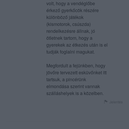
volt, hogy a vendéglőbe
érkező gyerkőcök részére
különböző játékok
(kismotorok, csúszda)
rendelkezésre állnak, jó
ötletnek tartom, hogy a
gyerekek az étkezés után is el
tudják foglalni magukat.
Megfordult a fejünkben, hogy
jövőre tervezett esküvőnket itt
tartsuk, a pincérünk
elmondása szerint vannak
szálláshelyek is a közelben.
Jelentés