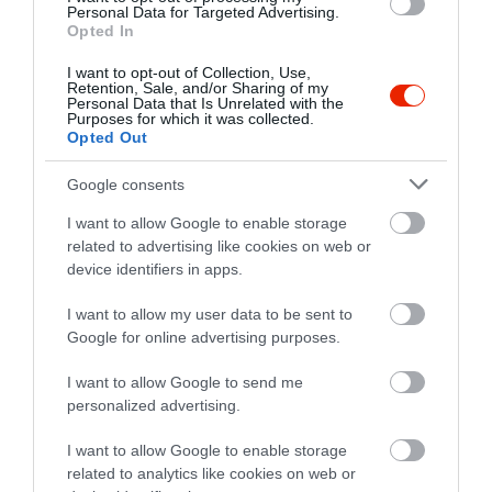
Personal Data for Targeted Advertising.
tiszta, környezet fogadott
Opted In
minket. A kiszolgálás rövid
Bakos Rozi
várakozási idővel, gyorsan
I want to opt-out of Collection, Use,
2017. Május 13.
Retention, Sale, and/or Sharing of my
történt. A rendelt ételek
Personal Data that Is Unrelated with the
Purposes for which it was collected.
bőséges mennyiségűek,
Opted Out
finomak, ízlésesen tálaltak
voltak. Az étterem vezetői,
Google consents
dolgozói kedvesek,
I want to allow Google to enable storage
udvariasak. Nagyon szépen
related to advertising like cookies on web or
köszönünk mindent. Bakos
device identifiers in apps.
Imréné a Törteli Tulipán
Óvodából
I want to allow my user data to be sent to
Google for online advertising purposes.
Jelentés
I want to allow Google to send me
personalized advertising.
Június 12-én jártunk az
I want to allow Google to enable storage
étteremben, mely abszolút
related to analytics like cookies on web or
mértékben megfelelt