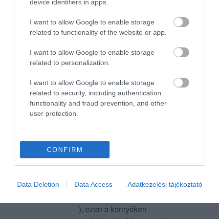
device identifiers in apps.
várakozásainkak (korábban
ru...@hotmail.com
egy barátunk már mesélt róla).
2011. Június 16.
I want to allow Google to enable storage
Gyönyörű környezetben,
related to functionality of the website or app.
közvetlenül a Duna-parton
I want to allow Google to enable storage
fekszik, a hangulatos teraszról
related to personalization.
szép a kilátás a folyóra.
Meglepetésünkre Pünkösd
I want to allow Google to enable storage
lévén élőzene fogadott minket,
related to security, including authentication
így az ebédet még jobb
functionality and fraud prevention, and other
user protection.
hangulatban tölthettük.
Párom - a felszolgálónk
javaslatára - megkóstolta a
halászlevet, mely elmondása
CONFIRM
szerint ritka finom volt
(elmondása szerint vetekszik
nagymamám főztjével, aki
Data Deletion
Data Access
Adatkezelési tájékoztató
eddig magasan vitte a prímet :)
), ezen a környéken