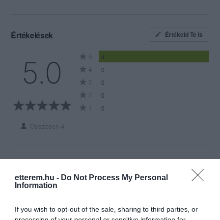
Értékelések
Értékeld Te is
5
4
5.0
4
0
3
0
2
0
1
0
Összesen 4
6300, Kalocsa, Hungary
Vörösmarty u. 150 nálam ételt
etterem.hu -
Do Not Process My Personal
Information
osztok az egész falunak
BEAVIS PENIS
Jelentés
If you wish to opt-out of the sale, sharing to third parties, or
2024. Április 27.
processing of your personal or sensitive information for