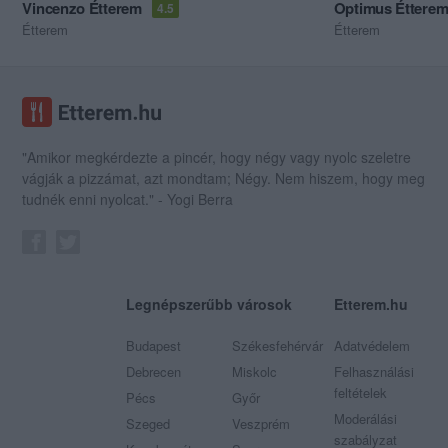
Vincenzo Étterem
Optimus Éttere
4.5
Étterem
Étterem
"Amikor megkérdezte a pincér, hogy négy vagy nyolc szeletre
vágják a pizzámat, azt mondtam; Négy. Nem hiszem, hogy meg
tudnék enni nyolcat." - Yogi Berra
Legnépszerűbb városok
Etterem.hu
Budapest
Székesfehérvár
Adatvédelem
Debrecen
Miskolc
Felhasználási
feltételek
Pécs
Győr
Moderálási
Szeged
Veszprém
szabályzat