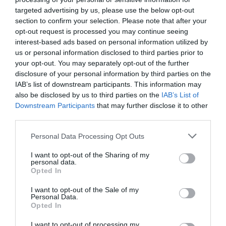
targeted advertising by us, please use the below opt-out
section to confirm your selection. Please note that after your
opt-out request is processed you may continue seeing
2023. január 2-án voltunk itt.
interest-based ads based on personal information utilized by
Az ételek bőségesek,
us or personal information disclosed to third parties prior to
fantasztikusan finomak és
your opt-out. You may separately opt-out of the further
gusztán tálaltak.
Krisztina Szabó
disclosure of your personal information by third parties on the
Fokhagyma krémlevest ettem,
2023. Január 2.
IAB’s list of downstream participants. This information may
egy személyes fatálast és
also be disclosed by us to third parties on the
IAB’s List of
Downstream Participants
that may further disclose it to other
portugál krémest kértem. A
third parties.
pincérek kedvesek,
udvariasak voltak. A
Please note that this website/app uses one or more Google
Personal Data Processing Opt Outs
várakozási idő rövid volt.
services and may gather and store information including but
Mindenkinek ajánlom!
not limited to your visit or usage behaviour. You may click to
I want to opt-out of the Sharing of my
personal data.
grant or deny consent to Google and its third-party tags to
Opted In
Jelentés
use your data for below specified purposes in below Google
consent section.
I want to opt-out of the Sale of my
Personal Data.
Opted In
33 fős csoporttal látogattunk el
az étterembe. Esztétikus,
I want to opt-out of processing my