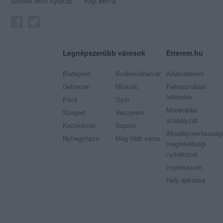
tudnék enni nyolcat." - Yogi Berra
Legnépszerűbb városok
Etterem.hu
Budapest
Székesfehérvár
Adatvédelem
Debrecen
Miskolc
Felhasználási
feltételek
Pécs
Győr
Moderálási
Szeged
Veszprém
szabályzat
Kecskemét
Sopron
Akadálymentességi
Nyíregyháza
Még több város
megfelelőségi
nyilatkozat
Impresszum
Hely ajánlása