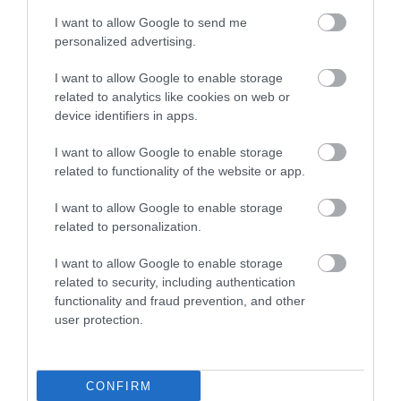
I want to allow Google to send me
Legjobb étterem
personalized advertising.
szilvásváradon! Mindenkinek
ajánlom!
I want to allow Google to enable storage
related to analytics like cookies on web or
t bettina
Jelentés
device identifiers in apps.
2023. Augusztus 8.
I want to allow Google to enable storage
related to functionality of the website or app.
Szabó Attila vagyok
I want to allow Google to enable storage
Sopronból!
related to personalization.
Nagyon rossz élményünk volt
a személyzettel!A felszolgáló
Attila Szabó
I want to allow Google to enable storage
egy agresszív mocskos
2016. Március 31.
related to security, including authentication
megjegyzést fűző személy
functionality and fraud prevention, and other
volt!Soha nem ajánlom
user protection.
senkinek!A vendéglátás egy
nagy nulla!A páromat
rendkívül kellemetlen
CONFIRM