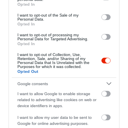
grant or deny consent to Google and its third-party tags to
Értékelések
Értékeld Te is
Opted In
use your data for below specified purposes in below Google
consent section.
5
2
I want to opt-out of the Sale of my
3.7
Personal Data.
4
0
Opted In
3
0
I want to opt-out of processing my
2
0
Personal Data for Targeted Advertising.
Opted In
1
1
I want to opt-out of Collection, Use,
Összesen 3
Retention, Sale, and/or Sharing of my
Personal Data that Is Unrelated with the
Purposes for which it was collected.
Opted Out
Perfect!!!!!!Beautiful
Google consents
surroundings, delicious food
and unique cocktails,nice for a
I want to allow Google to enable storage
special treat. Very attentive
related to advertising like cookies on web or
b bettina
service
device identifiers in apps.
2024. Július 22.
Jelentés
I want to allow my user data to be sent to
Google for online advertising purposes.