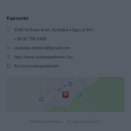
koktélbárral felszerelt 120 fős
kerthelyiségünk kínál különleges
élményt a malomkeréken csörgedező
Kapcsolat
Szalajka-patak látványával.
3348 Szilvásvárad, Szalajka völgyi út 441.
+36 30 798 9369
csobogo.etterem@gmail.com
http://www.csobogoetterem.hu/
fb.com/csobogoetterem
Probléma jelentése
Te vagy a tulajdonos?