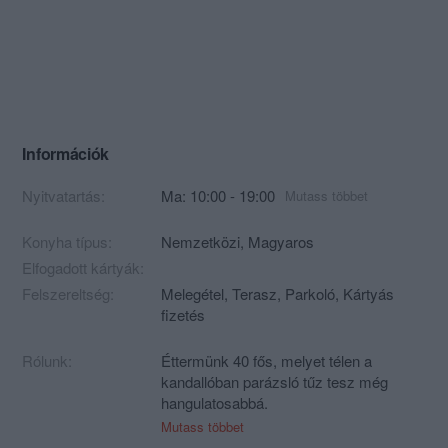
Információk
Nyitvatartás:
Ma: 10:00 - 19:00
Mutass többet
Konyha típus:
Nemzetközi
,
Magyaros
Elfogadott kártyák:
Felszereltség:
Melegétel, Terasz, Parkoló, Kártyás
fizetés
Rólunk:
Éttermünk 40 fős, melyet télen a
kandallóban parázsló tűz tesz még
hangulatosabbá.
Mutass többet
Tavasztól késő őszig a látványgrillel és