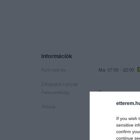
Információk
Nyitvatartás:
Ma: 07:00 - 22:00
Elfogadott kártyák:
Felszereltség:
Terasz
etterem.h
Rólunk:
Megújult és újra me
vendégeit egyaránt!
If you wish 
sensitive in
confirm you
continue se