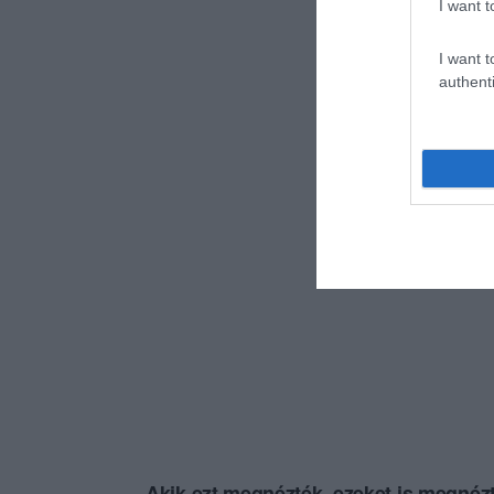
I want t
I want t
authenti
Akik ezt megnézték, ezeket is megnézt