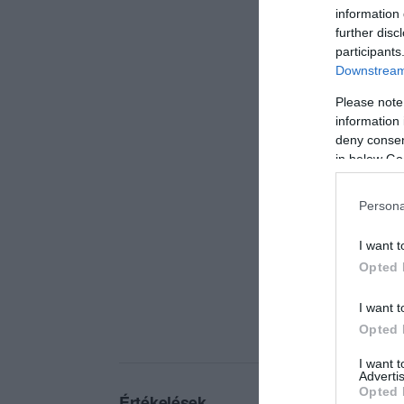
information 
further disc
participants
Downstream 
Please note
information 
deny consent
in below Go
Persona
I want t
Opted 
I want t
Opted 
I want 
Advertis
Opted 
Értékelések