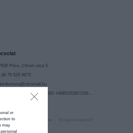
csolat
7630 Pécs, Citrom utca 5.
+36 70 525 9872
daniborozo@citromail.hu
fb.com/Dani-Boroz%C3%B3-1468533350123601/?fref=ts
sonal or
ection to
Probléma jelentése
Te vagy a tulajdonos?
ou may
 personal