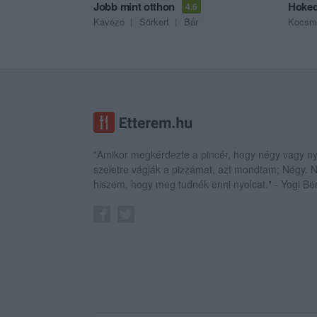
Jobb mint otthon
Hoked
4.6
Kávézó
Sörkert
Bár
Kocsm
"Amikor megkérdezte a pincér, hogy négy vagy ny
szeletre vágják a pizzámat, azt mondtam; Négy.
hiszem, hogy meg tudnék enni nyolcat." - Yogi Be