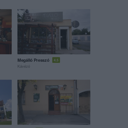
Megálló Presszó
4.5
Kávézó