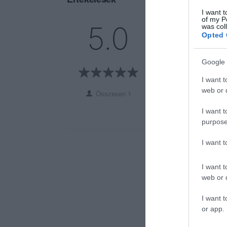
I want t
of my P
5
1
5.0
was col
4
Opted 
0
3
0
2
0
Google 
1
0
I want t
web or d
Összesen 1
I want t
purpose
I want 
I want t
web or d
I want t
or app.