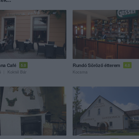
na Café
Rundó Söröző étterem
5.0
4.0
ó
Koktél Bár
Kocsma