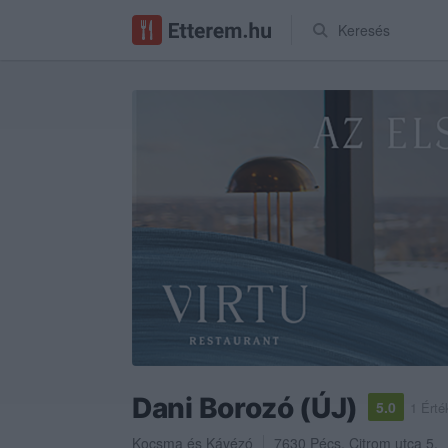
Keresés
Dani Borozó (ÚJ)
5.0
1 Érté
Kocsma
és
Kávézó
7630
Pécs
,
Citrom utca 5.