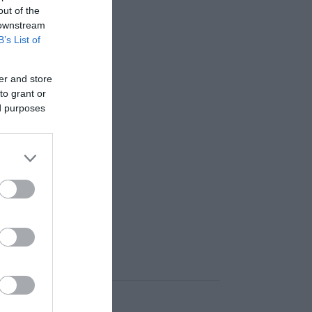
out of the
 downstream
B’s List of
er and store
to grant or
ed purposes