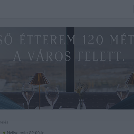
kelés
Nyitva este 22:00-ig