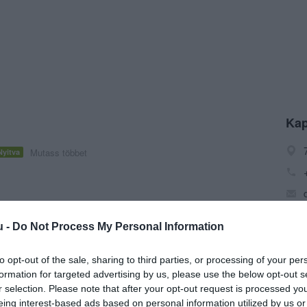
Kap
Mutass többet
Nyitva
u -
Do Not Process My Personal Information
gnyílt a DANI BOROZÓ! Szeretettel várja régi és új
to opt-out of the sale, sharing to third parties, or processing of your per
formation for targeted advertising by us, please use the below opt-out s
r selection. Please note that after your opt-out request is processed y
eing interest-based ads based on personal information utilized by us or