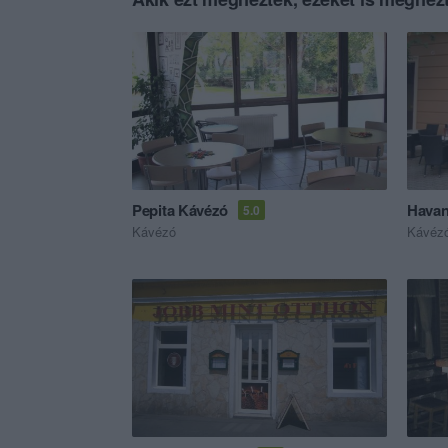
Pepita Kávézó
Havan
5.0
Kávézó
Kávéz