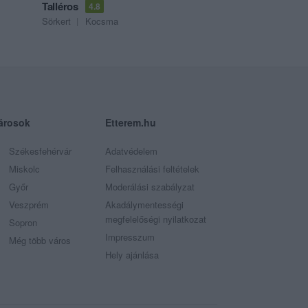
Talléros
4.8
Sörkert
Kocsma
árosok
Etterem.hu
Székesfehérvár
Adatvédelem
Miskolc
Felhasználási feltételek
Győr
Moderálási szabályzat
Veszprém
Akadálymentességi
megfelelőségi nyilatkozat
Sopron
Impresszum
Még több város
Hely ajánlása