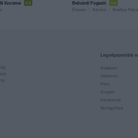
li Kocsma
Belvárdi Fogadó
4.3
4.0
a
Étterem
Kávézó
Bowling Pálya
Legnépszerűbb v
olc
Budapest
 Nem
Debrecen
rra
Pécs
Szeged
Kecskemét
Nyíregyháza