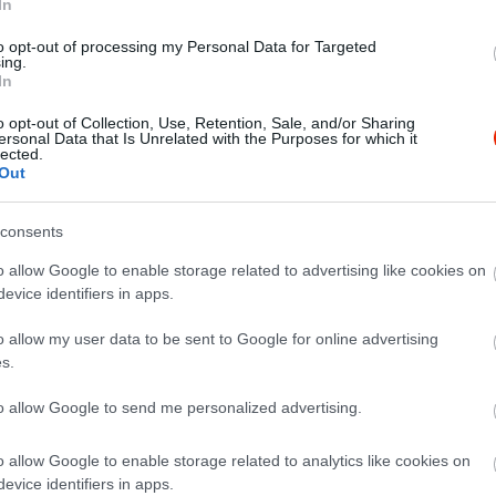
In
to opt-out of processing my Personal Data for Targeted
ing.
In
o opt-out of Collection, Use, Retention, Sale, and/or Sharing
ersonal Data that Is Unrelated with the Purposes for which it
lected.
Out
consents
om ételek, nagyon szeretjük.A kiülő szuper, de bent sem rossz
iszi a prímet. Köszi Blöff.
o allow Google to enable storage related to advertising like cookies on
evice identifiers in apps.
o allow my user data to be sent to Google for online advertising
s.
to allow Google to send me personalized advertising.
o allow Google to enable storage related to analytics like cookies on
evice identifiers in apps.