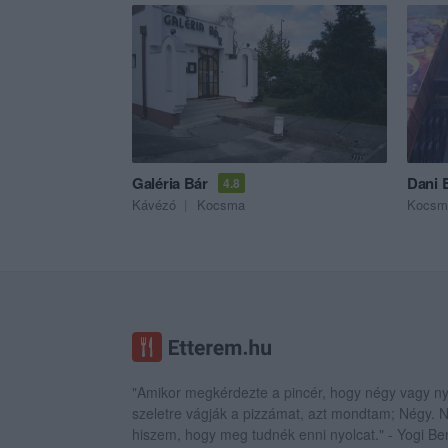
Galéria Bár
Dani 
4.8
Kávézó
Kocsma
Kocsm
"Amikor megkérdezte a pincér, hogy négy vagy ny
szeletre vágják a pizzámat, azt mondtam; Négy.
hiszem, hogy meg tudnék enni nyolcat." - Yogi Be