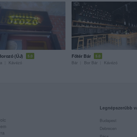
Borozó (ÚJ)
Főtér Bár
5.0
5.0
a
Kávézó
Bár
Bor Bár
Kávézó
Legnépszerűbb v
olc
Budapest
 Nem
Debrecen
rra
Pécs