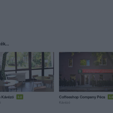
ék...
a Kávézó
Coffeeshop Company Pécs
5.0
5.
ó
Kávézó