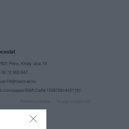
csolat
7621 Pécs, Király utca 19.
+36 72 950 947
ivan74@freemail.hu
fb.com/pages/Blöff-Caffé/155870814431161
Probléma jelentése
Te vagy a tulajdonos?