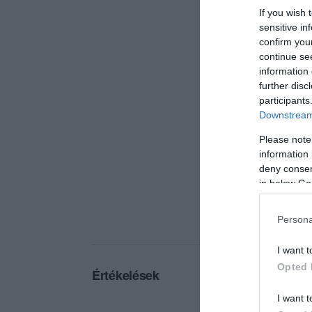
If you wish 
sensitive in
confirm you
continue se
information 
further disc
participants
Downstream 
Please note
information 
deny consent
in below Go
Persona
I want t
Opted 
Értékelések
I want t
5
1