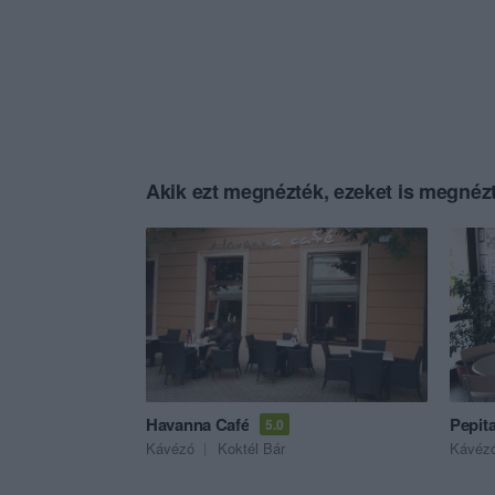
Akik ezt megnézték, ezeket is megnézt
Havanna Café
Pepit
5.0
Kávézó
Koktél Bár
Kávéz