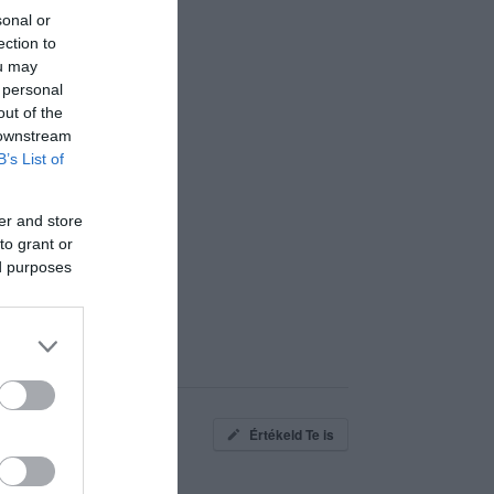
sonal or
ection to
ou may
 personal
out of the
 downstream
B’s List of
er and store
to grant or
ed purposes
Értékeld Te is