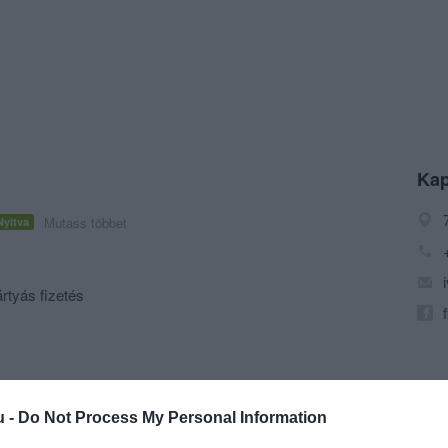
Kap
Mutass többet
Nyitva
rtyás fizetés
u -
Do Not Process My Personal Information