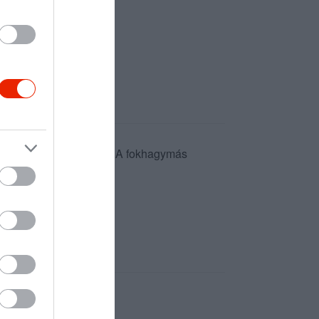
, főleg a látványkonyha. A fokhagymás