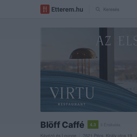
Keresés
Blöff Caffé
4.3
3 Értékelés
Kávézó
és
Lounge
7621
Pécs
,
Király utca 19.