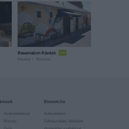
Basamalom Kávézó
4.0
Kávézó
Kocsma
árosok
Etterem.hu
Székesfehérvár
Adatvédelem
Miskolc
Felhasználási feltételek
Győr
Moderálási szabályzat