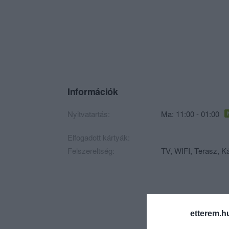
Információk
Nyitvatartás:
Ma: 11:00 - 01:00
Elfogadott kártyák:
Felszereltség:
TV, WIFI, Terasz, Ká
etterem.h