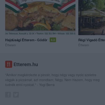
Hajdúsági Étterem - Gödör
Régi Vigadó Étt
4.3
Étterem
Étterem
"Amikor megkérdezte a pincér, hogy négy vagy nyolc szeletre
vágják a pizzámat, azt mondtam; Négy. Nem hiszem, hogy meg
tudnék enni nyolcat." - Yogi Berra