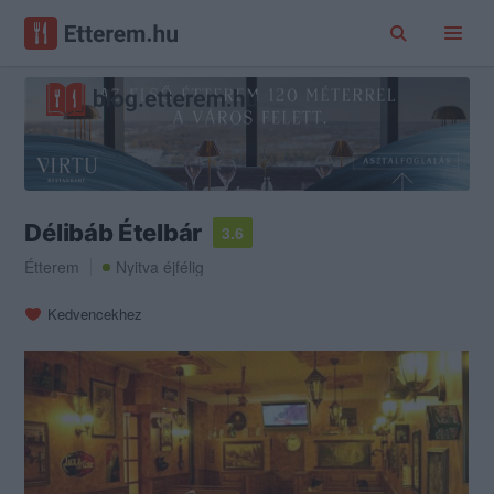
Délibáb Ételbár
3.6
Étterem
Nyitva éjfélig
Kedvencekhez