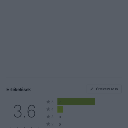
Értékelések
Értékeld Te is
5
7
3.6
4
1
3
0
2
0