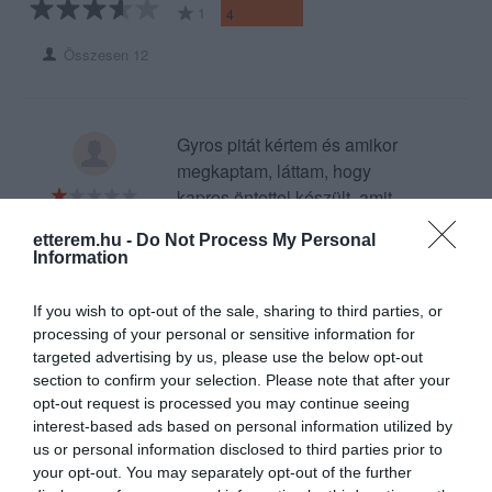
1
4
Összesen 12
Gyros pitát kértem és amikor
megkaptam, láttam, hogy
kapros öntettel készült, amit
nem szeretek. A pultban lévő
Tóth Bianka
etterem.hu -
Do Not Process My Personal
hölgy nem tájékoztatott, hogy
2024. Július 15.
Information
egyébként két féle öntetből
lehetett volna választani
If you wish to opt-out of the sale, sharing to third parties, or
(ezersziget és kapros).
processing of your personal or sensitive information for
Megkérdeztem a hölgyet, hogy
targeted advertising by us, please use the below opt-out
ki tudnánk-e valami másra
section to confirm your selection. Please note that after your
opt-out request is processed you may continue seeing
cserélni vagy kérhetnék-e
interest-based ads based on personal information utilized by
valami mást abban az árban.
us or personal information disclosed to third parties prior to
A hölgy helyeselt, hogy
your opt-out. You may separately opt-out of the further
persze, megoldható.