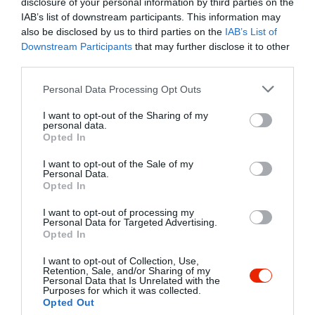
disclosure of your personal information by third parties on the
Kiválasztottam egy egyébként
IAB’s list of downstream participants. This information may
olcsóbb ételt és tartotta a
also be disclosed by us to third parties on the
IAB’s List of
terminált, gondoltam kifizetem,
Downstream Participants
that may further disclose it to other
third parties.
majd a különbözetet
visszakapom. Hát nem...
Please note that this website/app uses one or more Google
Personal Data Processing Opt Outs
Kifizettette velem az új ételt, és
services and may gather and store information including but
azt is amiről nem kaptam
not limited to your visit or usage behaviour. You may click to
I want to opt-out of the Sharing of my
personal data.
megfelelő tájékoztatást.
grant or deny consent to Google and its third-party tags to
Opted In
use your data for below specified purposes in below Google
Mindkét ételt végül elhoztuk,
consent section.
ha már kifizettük, de úgy
I want to opt-out of the Sale of my
Personal Data.
gondolom rettentően dühítő,
Opted In
hogy egyszer nem tájékoztat
I want to opt-out of processing my
megfelelően egy ott dolgozó,
Personal Data for Targeted Advertising.
majd utána félre informál.
Opted In
Szerintem vendéglátásban
I want to opt-out of Collection, Use,
olyan ember nem kéne
Retention, Sale, and/or Sharing of my
Personal Data that Is Unrelated with the
dolgozzon, főleg nem a
Purposes for which it was collected.
pultban, aki nem tud beszélni
Opted Out