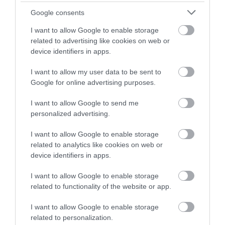
és a vendég kérését
értelmezni. Természetesen, ha
Google consents
tudom, hogy semmilyen
I want to allow Google to enable storage
cseréről nem lehet szó, akkor
related to advertising like cookies on web or
fogom a gyors pitát és a
device identifiers in apps.
csalódottságomat és távozok.
I want to allow my user data to be sent to
Azt már nem is részletezném,
Google for online advertising purposes.
hogy a kapros öntetet, két
szájhúzás között még meg is
I want to allow Google to send me
ettem volna, de a hús ahogy
personalized advertising.
kinézett csak tovább fokozta a
hányingert bennem.
I want to allow Google to enable storage
related to analytics like cookies on web or
Köszönöm szépen, soha
device identifiers in apps.
többet!!
Jelentés
I want to allow Google to enable storage
related to functionality of the website or app.
I want to allow Google to enable storage
Óriás csalódás ért a retro
related to personalization.