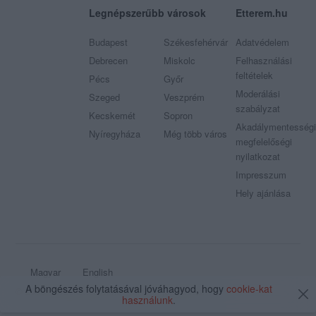
Legnépszerűbb városok
Etterem.hu
Budapest
Székesfehérvár
Adatvédelem
Debrecen
Miskolc
Felhasználási
feltételek
Pécs
Győr
Moderálási
Szeged
Veszprém
szabályzat
Kecskemét
Sopron
Akadálymentességi
Nyíregyháza
Még több város
megfelelőségi
nyilatkozat
Impresszum
Hely ajánlása
Magyar
English
A böngészés folytatásával jóváhagyod, hogy
cookie-kat
© 2009 - 2026 Etterem.hu - Minden jog fenntartva
használunk
.