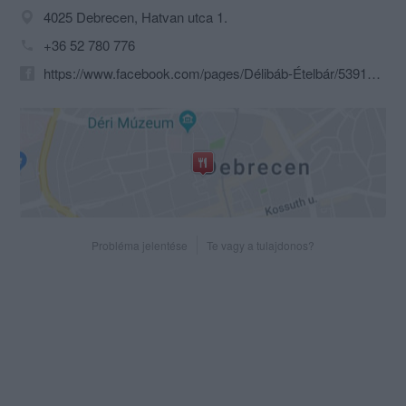
4025 Debrecen, Hatvan utca 1.
+36 52 780 776
https://www.facebook.com/pages/Délibáb-Ételbár/539138482792730?id=539138482792730&sk
Probléma jelentése
Te vagy a tulajdonos?