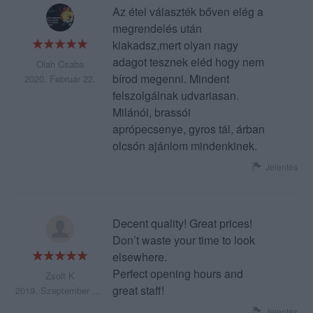
Az étel választék bőven elég a
megrendelés után
kiakadsz,mert olyan nagy
adagot tesznek eléd hogy nem
Olah Csaba
bírod megenni. Mindent
2020. Február 22.
felszolgálnak udvariasan.
Milánói, brassói
aprópecsenye, gyros tál, árban
olcsón ajánlom mindenkinek.
Jelentés
Decent quality! Great prices!
Don’t waste your time to look
elsewhere.
Perfect opening hours and
Zsolt K
great staff!
2019. Szeptember 17.
Jelentés