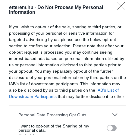
etterem.hu -
Do Not Process My Personal
Kapcsolat
Information
1075 Budapest, Király utca 13.
If you wish to opt-out of the sale, sharing to third parties, or
+36 70 413 4899
processing of your personal or sensitive information for
targeted advertising by us, please use the below opt-out
gozsdu@divinowinebar.hu
section to confirm your selection. Please note that after your
http://divinoborbar.hu
opt-out request is processed you may continue seeing
interest-based ads based on personal information utilized by
https://www.facebook.com/divinogozsdu
us or personal information disclosed to third parties prior to
your opt-out. You may separately opt-out of the further
disclosure of your personal information by third parties on the
IAB’s list of downstream participants. This information may
also be disclosed by us to third parties on the
IAB’s List of
Downstream Participants
that may further disclose it to other
third parties.
Please note that this website/app uses one or more Google
Personal Data Processing Opt Outs
Probléma jelentése
Te vagy a tulajdonos?
services and may gather and store information including but
not limited to your visit or usage behaviour. You may click to
I want to opt-out of the Sharing of my
personal data.
grant or deny consent to Google and its third-party tags to