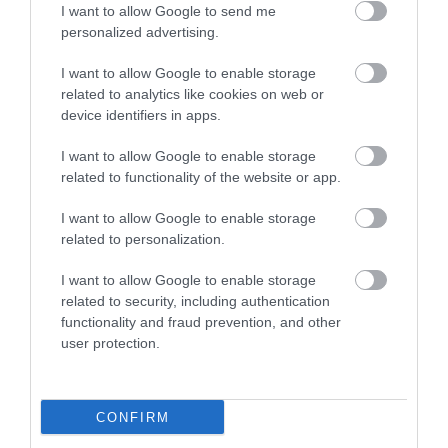
I want to allow Google to send me
5
1
personalized advertising.
4.5
4
1
I want to allow Google to enable storage
3
0
related to analytics like cookies on web or
2
0
device identifiers in apps.
1
0
I want to allow Google to enable storage
Összesen 2
related to functionality of the website or app.
I want to allow Google to enable storage
related to personalization.
I want to allow Google to enable storage
related to security, including authentication
functionality and fraud prevention, and other
user protection.
CONFIRM
Értékelem