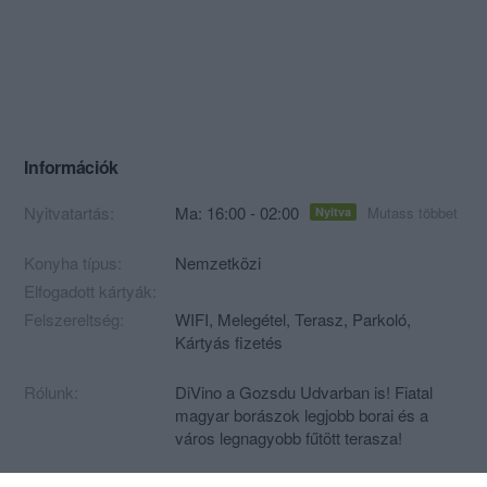
Információk
Nyitvatartás:
Ma: 16:00 - 02:00
Mutass többet
Nyitva
Konyha típus:
Nemzetközi
Elfogadott kártyák:
Felszereltség:
WIFI, Melegétel, Terasz, Parkoló,
Kártyás fizetés
Rólunk:
DiVino a Gozsdu Udvarban is! Fiatal
magyar borászok legjobb borai és a
város legnagyobb fűtött terasza!