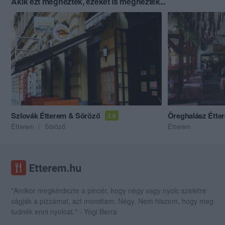
Akik ezt megnézték, ezeket is megnézték...
Szlovák Étterem & Söröző
Öreghalász Étte
3.9
Étterem
Söröző
Étterem
"Amikor megkérdezte a pincér, hogy négy vagy nyolc szeletre
vágják a pizzámat, azt mondtam; Négy. Nem hiszem, hogy meg
tudnék enni nyolcat." - Yogi Berra