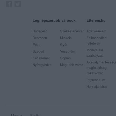
Legnépszerűbb városok
Etterem.hu
Budapest
Székesfehérvár
Adatvédelem
Debrecen
Miskolc
Felhasználási
feltételek
Pécs
Győr
Moderálási
Szeged
Veszprém
szabályzat
Kecskemét
Sopron
Akadálymentességi
Nyíregyháza
Még több város
megfelelőségi
nyilatkozat
Impresszum
Hely ajánlása
Magyar
English