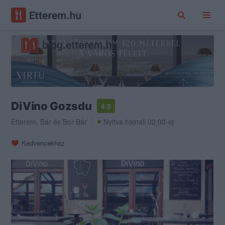
DiVino Gozsdu
4.5
Étterem
,
Bár
és
Bor Bár
Nyitva hajnali 02:00-ig
Kedvencekhez