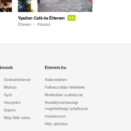
Ypsilon Café és Étterem
3.9
Étterem
Kávézó
árosok
Etterem.hu
Székesfehérvár
Adatvédelem
Miskolc
Felhasználási feltételek
Győr
Moderálási szabályzat
Veszprém
Akadálymentességi
megfelelőségi nyilatkozat
Sopron
Impresszum
Még több város
Hely ajánlása