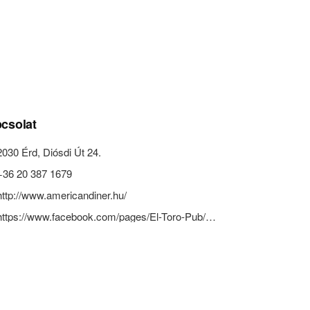
csolat
2030 Érd, Diósdi Út 24.
+36 20 387 1679
http://www.americandiner.hu/
https://www.facebook.com/pages/El-Toro-Pub/208633615828009