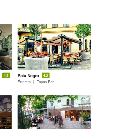
Pata Negra
4.5
4.2
Étterem
Tapas Bár