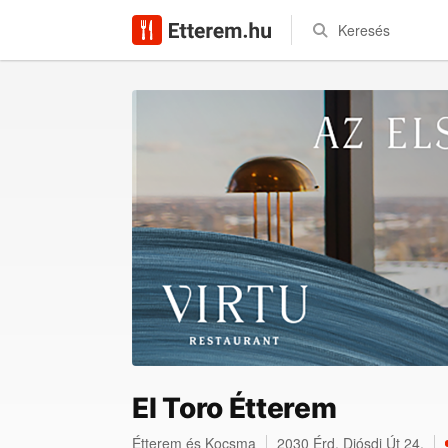
Keresés
El Toro Étterem
Étterem
és
Kocsma
2030
Érd
,
Diósdi Út 24.