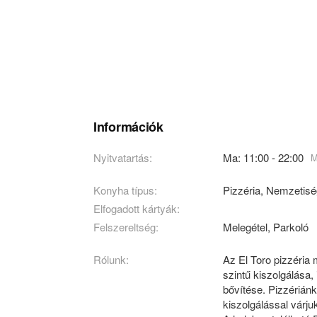
Információk
Nyitvatartás:
Ma: 11:00 - 22:00
M
Konyha típus:
Pizzéria
,
Nemzetisé
Elfogadott kártyák:
Felszereltség:
Melegétel, Parkoló
Rólunk:
Az El Toro pizzéria
szintű kiszolgálása,
bővítése. Pizzériánk
kiszolgálással várju