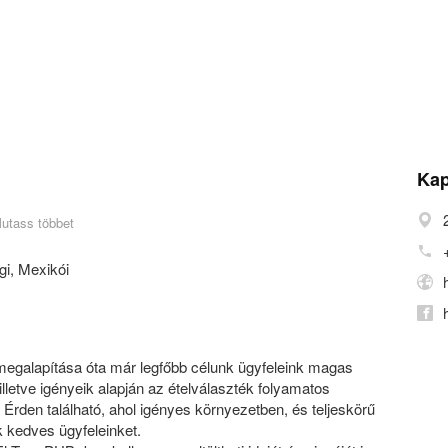
Kap
utass többet
gi
,
Mexikói
 megalapítása óta már legfőbb célunk ügyfeleink magas
 illetve igényeik alapján az ételválaszték folyamatos
 Érden található, ahol igényes környezetben, és teljeskörű
k kedves ügyfeleinket.