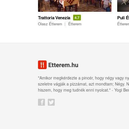
Trattoria Venezia
Puli 
4.7
Olasz Étterem
Étterem
Éttere
"Amikor megkérdezte a pincér, hogy négy vagy ny
szeletre vágják a pizzámat, azt mondtam; Négy.
hiszem, hogy meg tudnék enni nyolcat." - Yogi Be