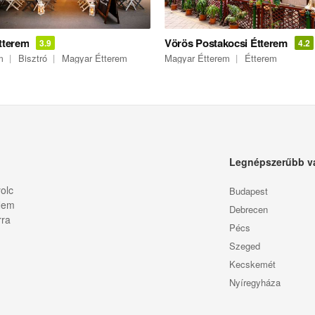
Étterem
Vörös Postakocsi Étterem
3.9
4.2
m
Bisztró
Magyar Étterem
Magyar Étterem
Étterem
Legnépszerűbb v
olc
Budapest
 Nem
Debrecen
rra
Pécs
Szeged
Kecskemét
Nyíregyháza