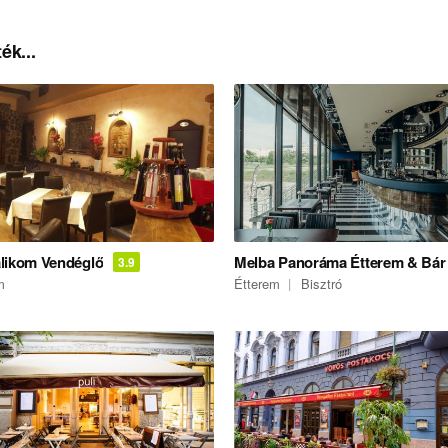
ék...
likom Vendéglő
Melba Panoráma Étterem & Bár
3.9
m
Étterem
Bisztró