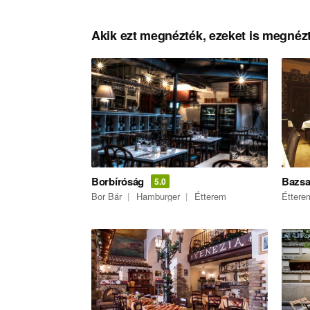
Akik ezt megnézték, ezeket is megnézt
Borbíróság
Bazsa
5.0
Bor Bár
Hamburger
Étterem
Éttere