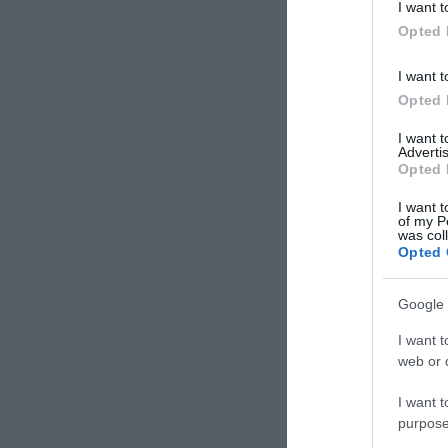
I want t
Opted 
I want t
Opted 
I want 
Advertis
Opted 
I want t
of my P
was col
Opted 
Google 
I want t
web or d
I want t
purpose