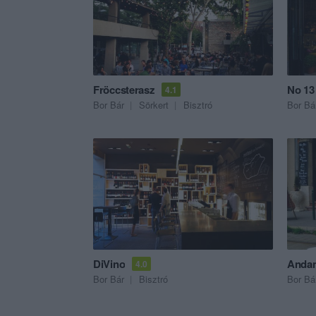
Fröccsterasz
No 13
4.1
Bor Bár
Sörkert
Bisztró
Bor Bá
DiVino
Andan
4.0
Bor Bár
Bisztró
Bor Bá