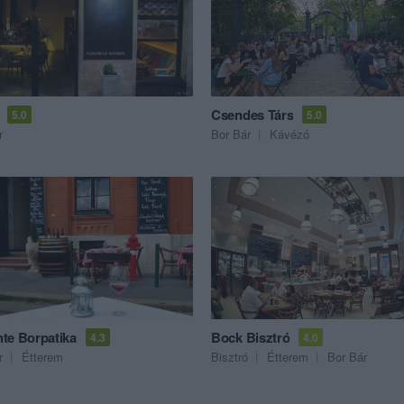
Csendes Társ
5.0
5.0
r
Bor Bár
Kávézó
te Borpatika
Bock Bisztró
4.3
4.0
r
Étterem
Bisztró
Étterem
Bor Bár