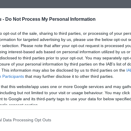
u -
Do Not Process My Personal Information
to opt-out of the sale, sharing to third parties, or processing of your per
formation for targeted advertising by us, please use the below opt-out s
r selection. Please note that after your opt-out request is processed y
Kap
eing interest-based ads based on personal information utilized by us or
disclosed to third parties prior to your opt-out. You may separately opt-
losure of your personal information by third parties on the IAB’s list of
utass többet
. This information may also be disclosed by us to third parties on the
IA
Participants
that may further disclose it to other third parties.
 that this website/app uses one or more Google services and may gath
including but not limited to your visit or usage behaviour. You may click 
 to Google and its third-party tags to use your data for below specifi
ogle consent section.
l Data Processing Opt Outs