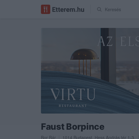
Keresés
Faust Borpince
Bor Bár
1014
Budapest
,
Hess András tér 1-3.