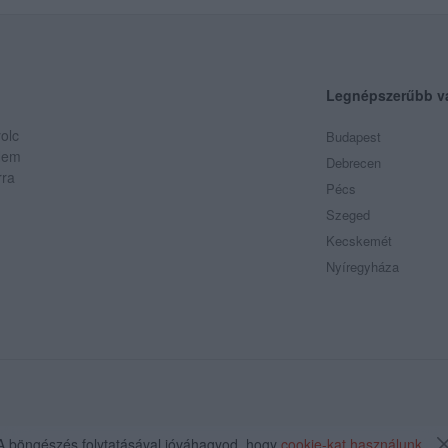
Legnépszerűbb v
olc
Budapest
 Nem
Debrecen
rra
Pécs
Szeged
Kecskemét
Nyíregyháza
A böngészés folytatásával jóváhagyod, hogy
cookie-kat használunk
.