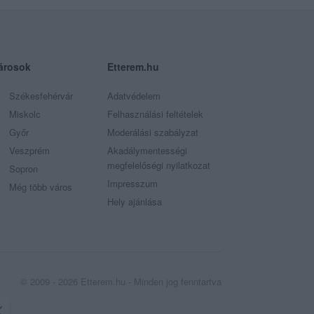
árosok
Etterem.hu
Székesfehérvár
Adatvédelem
Miskolc
Felhasználási feltételek
Győr
Moderálási szabályzat
Veszprém
Akadálymentességi
megfelelőségi nyilatkozat
Sopron
Impresszum
Még több város
Hely ajánlása
© 2009 - 2026 Etterem.hu - Minden jog fenntartva