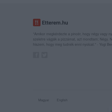
"Amikor megkérdezte a pincér, hogy négy vagy ny
szeletre vágják a pizzámat, azt mondtam; Négy.
hiszem, hogy meg tudnék enni nyolcat." - Yogi Be
Magyar
English