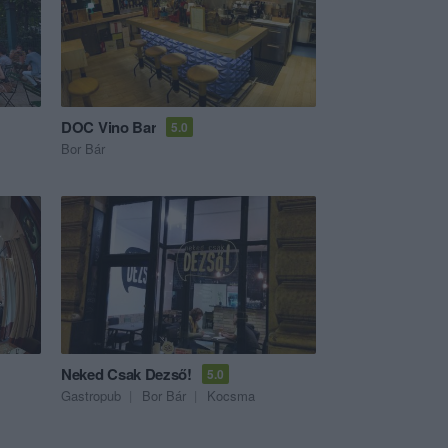
DOC Vino Bar
5.0
Bor Bár
Neked Csak Dezső!
5.0
Gastropub
Bor Bár
Kocsma