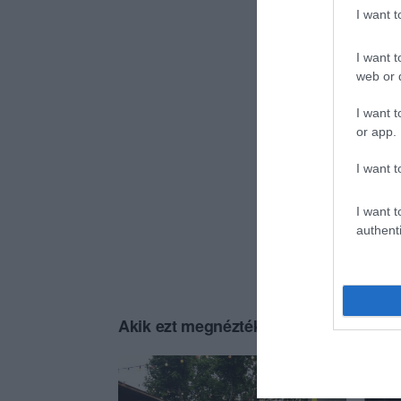
I want 
I want t
web or d
I want t
or app.
I want t
I want t
authenti
Akik ezt megnézték, ezeket is megnézt