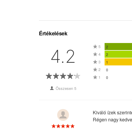
Értékelések
5
2
4.2
4
2
3
1
2
0
1
0
Összesen 5
Kiváló ízek szerin
Régen nagy kedvenc