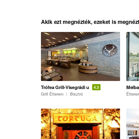
Akik ezt megnézték, ezeket is megnézt
Trófea Grill-Visegrádi u
Melba
4.3
Grill Étterem
Bisztró
Éttere