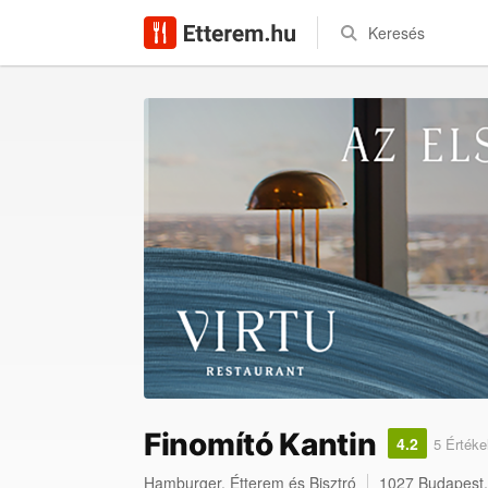
Keresés
Finomító Kantin
4.2
5 Értéke
Hamburger
,
Étterem
és
Bisztró
1027
Budapest