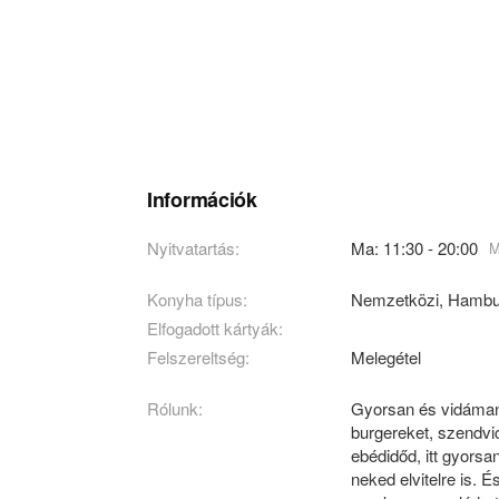
Információk
Nyitvatartás:
Ma: 11:30 - 20:00
M
Konyha típus:
Nemzetközi
,
Hambu
Elfogadott kártyák:
Felszereltség:
Melegétel
Rólunk:
Gyorsan és vidáman, 
burgereket, szendvic
ebédidőd, itt gyors
neked elvitelre is. 