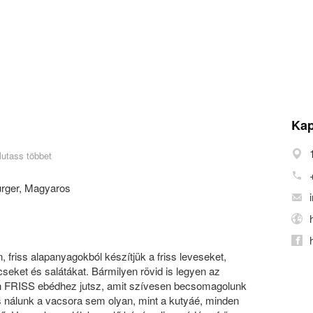
Kap
utass többet
rger
,
Magyaros
friss alapanyagokból készítjük a friss leveseket,
seket és salátákat. Bármilyen rövid is legyen az
an FRISS ebédhez jutsz, amit szívesen becsomagolunk
És nálunk a vacsora sem olyan, mint a kutyáé, minden