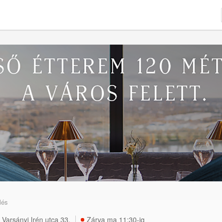
lés
,
Varsányi Irén utca 33.
Zárva ma 11:30-ig