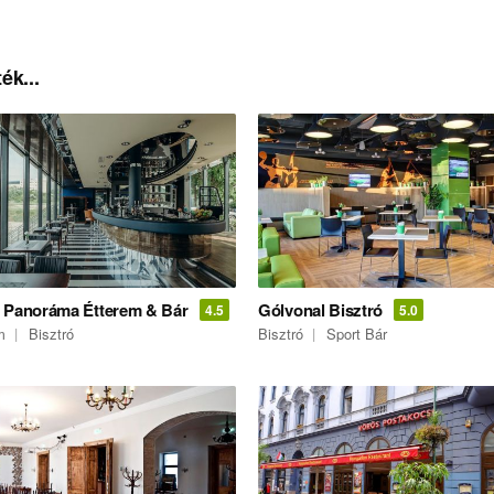
ék...
 Panoráma Étterem & Bár
Gólvonal Bisztró
4.5
5.0
m
Bisztró
Bisztró
Sport Bár