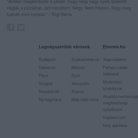
"Amikor megkérdezte a pincér, hogy négy vagy nyolc szeletre
vágják a pizzámat, azt mondtam; Négy. Nem hiszem, hogy meg
tudnék enni nyolcat." - Yogi Berra
Legnépszerűbb városok
Etterem.hu
Budapest
Székesfehérvár
Adatvédelem
Debrecen
Miskolc
Felhasználási
feltételek
Pécs
Győr
Moderálási
Szeged
Veszprém
szabályzat
Kecskemét
Sopron
Akadálymentességi
Nyíregyháza
Még több város
megfelelőségi
nyilatkozat
Impresszum
Hely ajánlása