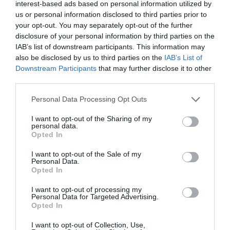
interest-based ads based on personal information utilized by
us or personal information disclosed to third parties prior to
5
3
4.2
your opt-out. You may separately opt-out of the further
4
2
disclosure of your personal information by third parties on the
3
0
IAB’s list of downstream participants. This information may
2
1
also be disclosed by us to third parties on the
IAB’s List of
Downstream Participants
that may further disclose it to other
1
0
third parties.
Összesen 6
Please note that this website/app uses one or more Google
Personal Data Processing Opt Outs
services and may gather and store information including but
not limited to your visit or usage behaviour. You may click to
I want to opt-out of the Sharing of my
personal data.
Mind a kiszolgálás, mind az
grant or deny consent to Google and its third-party tags to
Opted In
use your data for below specified purposes in below Google
étel szuper volt. Nagyon
consent section.
hangulatos hely. Csak ajánlani
I want to opt-out of the Sale of my
Personal Data.
tudom!!!
Elcsics Miklós
Opted In
2016. November 2.
Jelentés
I want to opt-out of processing my
Personal Data for Targeted Advertising.
Opted In
Szerintem egyáltalán nem
I want to opt-out of Collection, Use,