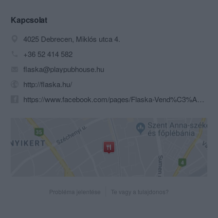
visszahozni. A Flaska kialakításában a
Déri Múzeum munkatársai voltak
Kapcsolat
segítségemre, az étlapra pedig
4025 Debrecen, Miklós utca 4.
gyermekkorom ízei kerültek.
+36 52 414 582
Teleki Pál azt írta: „merjünk magyarok
flaska@playpubhouse.hu
lenni” – én ezt a saját szakmámban a
Flaskával vállaltam. Sőt! Mertem hajdú-
http://flaska.hu/
bihari lenni!
https://www.facebook.com/pages/Flaska-Vend%C3%A9gl%C5%91/201964759841069?ref=br_rs
Probléma jelentése
Te vagy a tulajdonos?