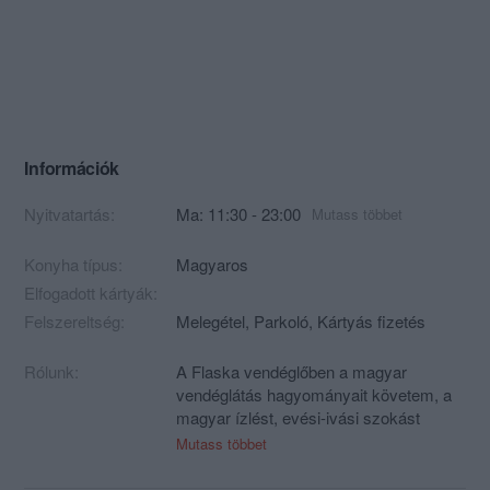
Információk
Nyitvatartás:
Ma: 11:30 - 23:00
Mutass többet
Konyha típus:
Magyaros
Elfogadott kártyák:
Felszereltség:
Melegétel, Parkoló, Kártyás fizetés
Rólunk:
A Flaska vendéglőben a magyar
vendéglátás hagyományait követem, a
magyar ízlést, evési-ivási szokást
kívánom kiszolgálni. Szűkebb hazánk –
Mutass többet
a cívis város a hajdú, a bihari és sárréti
területek – hangulatát, ízét próbálom