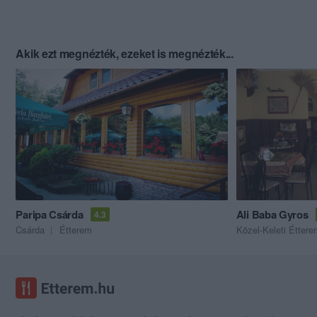
Akik ezt megnézték, ezeket is megnézték...
Paripa Csárda
Ali Baba Gyros
4.3
Csárda
Étterem
Közel-Keleti Éttere