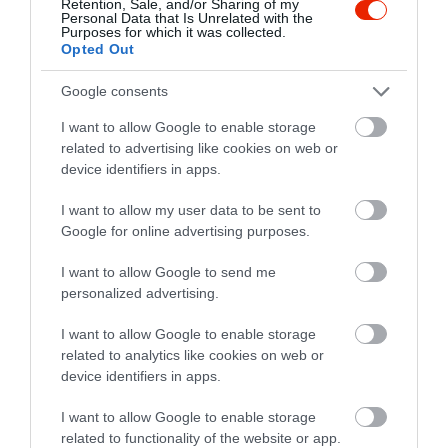
Retention, Sale, and/or Sharing of my
"hangulatlan", sőt, kifejezetten
Personal Data that Is Unrelated with the
Purposes for which it was collected.
hangulatos, ha egy jó
Opted Out
társasággal szeretnél sokat és
Papp Zsuzsanna
finomat enni. Ráadásul sok
2016. Augusztus 31.
Google consents
nagymenő étteremben jártam
I want to allow Google to enable storage
már, ahol másnap, vagy még
related to advertising like cookies on web or
aznap este az otthoni mosdó
device identifiers in apps.
hangulatát élvezhettem sokat
és sokáig... Itt ez még soha
I want to allow my user data to be sent to
nem fordult elő....
Google for online advertising purposes.
Jelentés
I want to allow Google to send me
personalized advertising.
I want to allow Google to enable storage
Mi ide járunk a feleségemmel
related to analytics like cookies on web or
ha finom Csülök-tálat
device identifiers in apps.
szeretnénk enni. Ha dohányzó
vendég űl mellénk az zavaró,
Csordás János
I want to allow Google to enable storage
de egyébként barátságos hely.
2011. Március 3.
related to functionality of the website or app.