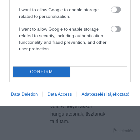
A kiszolgálás is jó. Amolyan
I want to allow Google to enable storage
igazi magyaros ételek vannak.
related to personalization.
Annak aki Debrecenbe jön
szerintem az egyik legjobb
I want to allow Google to enable storage
választás.
related to security, including authentication
functionality and fraud prevention, and other
Jelentés
user protection.
A látogatás dátuma nem
CONFIRM
valódi. 2-3 éve voltunk itt
ünnepelni. Nekem az ízek, a
kiszolgálás, mennyiség (ár-
n...@freemail.hu
Data Deletion
Data Access
Adatkezelési tájékoztató
érték arány) nagyon megfelelő
2010. Január 25.
volt. A helyet akkor
hangulatosnak, tisztának
találtam.
Jelentés