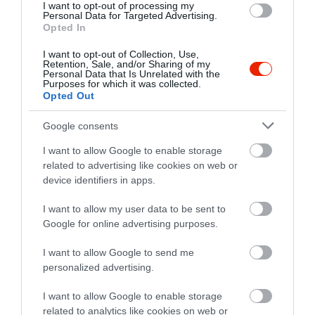
I want to opt-out of processing my
Personal Data for Targeted Advertising.
5
4
4.2
Opted In
4
0
I want to opt-out of Collection, Use,
3
0
Retention, Sale, and/or Sharing of my
Personal Data that Is Unrelated with the
2
0
Purposes for which it was collected.
1
1
Opted Out
Összesen 5
Google consents
I want to allow Google to enable storage
related to advertising like cookies on web or
A személyzetnek illene nem
device identifiers in apps.
bunkónak lennie és/vagy nem
I want to allow my user data to be sent to
beszólongatnia a
Google for online advertising purposes.
vendégeknek, mert a
Kiss Soma
vendégek vannak értük és
2019. Június 19.
I want to allow Google to send me
nem fordítva. Lehet, hogy
personalized advertising.
szerinte vicces, ha beugat
valami szerinte poénosat egy
I want to allow Google to enable storage
related to analytics like cookies on web or
ismeretlen embernek, aki