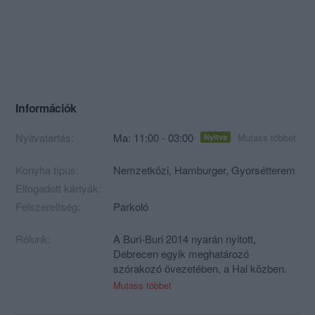
Információk
Nyitvatartás:
Ma: 11:00 - 03:00
Mutass többet
Nyitva
Konyha típus:
Nemzetközi
,
Hamburger
,
Gyorsétterem
Elfogadott kártyák:
Felszereltség:
Parkoló
Rólunk:
A Buri-Buri 2014 nyarán nyitott,
Debrecen egyik meghatározó
szórakozó övezetében, a Hal közben.
Egyedi, házi készítésű ételeinken
Mutass többet
keresztül, igyekszünk közelebb hozni a
debreceni emberekhez, az igazi Street