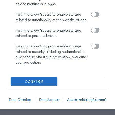
device identifiers in apps.
amúgy pont akkor vett valamit
náluk, de legközelebb az az
I want to allow Google to enable storage
ember valószínűleg olyan
related to functionality of the website or app.
helyre megy majd, ahol nem
ilyen személyzet szolgálják ki.
I want to allow Google to enable storage
related to personalization.
Nem mellesleg a Juicy Lucy
sem olyan mint pár éve...
I want to allow Google to enable storage
Jelentés
related to security, including authentication
functionality and fraud prevention, and other
user protection.
Nagyon szuper!! A kiszolgálás
kitűnő a sör finom!!
CONFIRM
Jelentés
Ungi Sándor
2017. Június 14.
Data Deletion
Data Access
Adatkezelési tájékoztató