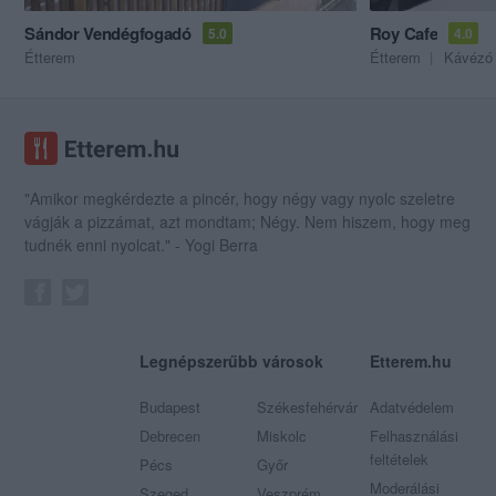
Sándor Vendégfogadó
Roy Cafe
5.0
4.0
Étterem
Étterem
Kávézó
"Amikor megkérdezte a pincér, hogy négy vagy nyolc szeletre
vágják a pizzámat, azt mondtam; Négy. Nem hiszem, hogy meg
tudnék enni nyolcat." - Yogi Berra
Legnépszerűbb városok
Etterem.hu
Budapest
Székesfehérvár
Adatvédelem
Debrecen
Miskolc
Felhasználási
feltételek
Pécs
Győr
Moderálási
Szeged
Veszprém