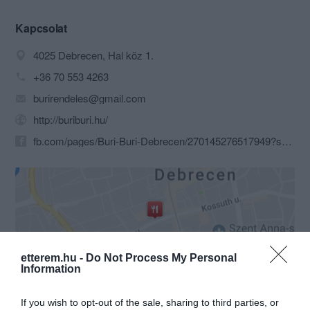
Food életérzést! Filozófiánk a minőségi
egyszerűségen alapszik, így próbáljuk
Kapcsolat
megmutatni az utca emberének, hogy
4025 Debrecen, Hal köz 1.
mi hogyan képzeljük el az street food
lényegét. Gondolkodásmódunk egyik
+36 70 553 4263
alapja a minőségi alapanyagok
burirendeles@gmail.com
használata, folyamatosan fejlesztjük
magunkat, a tökéletességre törekedve!
http://buriburi.hu/
Elsősorban Amerikai és Mexikói
fb.com/pages/Buri-Buri-Debrecen/270145276517949?sk=timeline
ételeket készítünk, de egyedi saját
magunk által kreált recepteket is az
étlapra teszünk. Aki megkóstolja egyedi
Fajitánkat, Burritonkat vagy kiemelkedő
minőségű érlelt marha Burgerünket, az
rájön, hogy nem a nagyüzemi fast food
volt az amit keresett, hanem a street
food adta egyedi ízeket!
etterem.hu -
Do Not Process My Personal
Information
Probléma jelentése
Te vagy a tulajdonos?
Jó étvágyat kívánunk!
Buri-Buri home of street food…
If you wish to opt-out of the sale, sharing to third parties, or