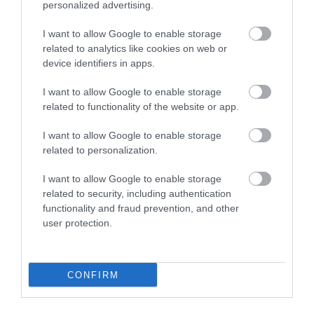
personalized advertising.
Das mit großem Abstand im
I want to allow Google to enable storage
related to analytics like cookies on web or
kilometerweiten Umkreis beste
device identifiers in apps.
Restaurant. Perfekt
freundlicher Service (Kispeti),
Donhauser Gerhard
I want to allow Google to enable storage
schöne Lage, wundervolle
2019. Június 27.
related to functionality of the website or app.
Gerichte zu einem stets
vertretbaren Preis. Weiter so,
I want to allow Google to enable storage
Jungs und Mädels! Ich freue
related to personalization.
mich auf jeden weiteren
I want to allow Google to enable storage
Besuch in Kürze.
related to security, including authentication
Jelentés
functionality and fraud prevention, and other
user protection.
Remek hely, kedves és
CONFIRM
hozzáértő pincérek. Az étel
nagyon finom, bár a
gyerekmenü bővítésének