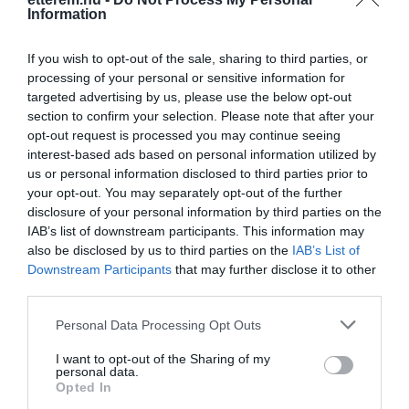
Probléma jelentése
Te vagy a tulajdonos?
leghíresebb borászainak borai mellett,
Information
sokféle koktél közül választhatsz.
If you wish to opt-out of the sale, sharing to third parties, or
processing of your personal or sensitive information for
targeted advertising by us, please use the below opt-out
section to confirm your selection. Please note that after your
opt-out request is processed you may continue seeing
interest-based ads based on personal information utilized by
us or personal information disclosed to third parties prior to
your opt-out. You may separately opt-out of the further
disclosure of your personal information by third parties on the
IAB’s list of downstream participants. This information may
also be disclosed by us to third parties on the
IAB’s List of
Downstream Participants
that may further disclose it to other
third parties.
Please note that this website/app uses one or more Google
Personal Data Processing Opt Outs
services and may gather and store information including but
not limited to your visit or usage behaviour. You may click to
I want to opt-out of the Sharing of my
personal data.
grant or deny consent to Google and its third-party tags to
Opted In
use your data for below specified purposes in below Google