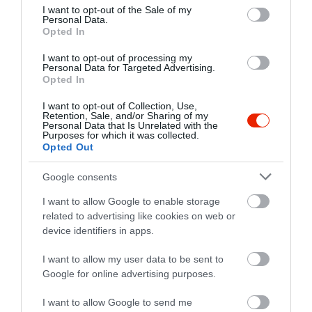
consent section.
I want to opt-out of the Sale of my
Personal Data.
Opted In
Értékelések
Értékeld Te is
I want to opt-out of processing my
5
2
Personal Data for Targeted Advertising.
4.3
Opted In
4
0
3
1
I want to opt-out of Collection, Use,
Retention, Sale, and/or Sharing of my
2
0
Personal Data that Is Unrelated with the
Purposes for which it was collected.
1
0
Opted Out
Összesen 3
Google consents
I want to allow Google to enable storage
related to advertising like cookies on web or
csalódtam! Egyél fizess és
device identifiers in apps.
siess elmenni! 2020 július 29
Jelentés
I want to allow my user data to be sent to
Nahlikné Ollé Katalin
Google for online advertising purposes.
2020. Augusztus 10.
I want to allow Google to send me