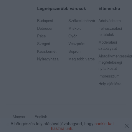
Legnépszerűbb városok
Etterem.hu
Budapest
Székesfehérvár
Adatvédelem
Debrecen
Miskolc
Felhasználási
feltételek
Pécs
Győr
Moderálási
Szeged
Veszprém
szabályzat
Kecskemét
Sopron
Akadálymentességi
Nyíregyháza
Még több város
megfelelőségi
nyilatkozat
Impresszum
Hely ajánlása
Magyar
English
A böngészés folytatásával jóváhagyod, hogy
cookie-kat
© 2009 - 2026 Etterem.hu - Minden jog fenntartva
használunk
.