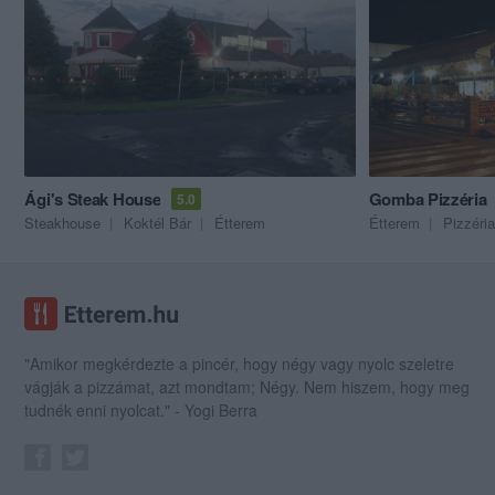
Ági's Steak House
Gomba Pizzéria
5.0
Steakhouse
Koktél Bár
Étterem
Étterem
Pizzéria
"Amikor megkérdezte a pincér, hogy négy vagy nyolc szeletre
vágják a pizzámat, azt mondtam; Négy. Nem hiszem, hogy meg
tudnék enni nyolcat." - Yogi Berra