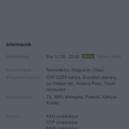
Információk
Nyitvatartás:
Ma: 11:30 - 22:00
Mutass többet
Nyitva
Konyha típus:
Nemzetközi
,
Magyaros
,
Olasz
Elfogadott kártyák:
OTP SZÉP kártya, Erzsébet utalvány,
Le cheque dej., Sodexo Pass, Ticket
restaurant
Felszereltség:
TV, WIFI, Melegétel, Parkoló, Kártyás
fizetés
Rólunk:
K&H szépkártya
OTP szépkártya
MKB szépkártya