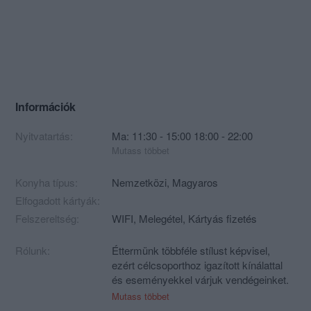
Információk
Nyitvatartás:
Ma: 11:30 - 15:00 18:00 - 22:00
Mutass többet
Konyha típus:
Nemzetközi
,
Magyaros
Elfogadott kártyák:
Felszereltség:
WIFI, Melegétel, Kártyás fizetés
Rólunk:
Éttermünk többféle stílust képvisel,
ezért célcsoporthoz igazított kínálattal
és eseményekkel várjuk vendégeinket.
Mutass többet
Étlapunk kínálata helyben beszerezhető