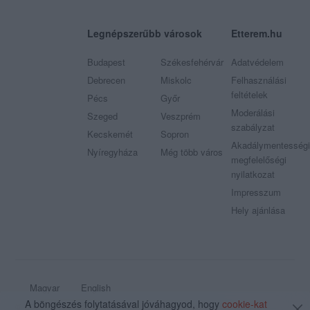
Legnépszerűbb városok
Etterem.hu
Budapest
Székesfehérvár
Adatvédelem
Debrecen
Miskolc
Felhasználási
feltételek
Pécs
Győr
Moderálási
Szeged
Veszprém
szabályzat
Kecskemét
Sopron
Akadálymentességi
Nyíregyháza
Még több város
megfelelőségi
nyilatkozat
Impresszum
Hely ajánlása
Magyar
English
A böngészés folytatásával jóváhagyod, hogy
cookie-kat
© 2009 - 2026 Etterem.hu - Minden jog fenntartva