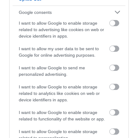
Értékelések
Értékeld Te is
Google consents
5
3
4.0
I want to allow Google to enable storage
4
0
related to advertising like cookies on web or
3
0
device identifiers in apps.
2
0
1
1
I want to allow my user data to be sent to
Google for online advertising purposes.
Összesen 4
I want to allow Google to send me
personalized advertising.
Csak pozitívumot tudok írni,
I want to allow Google to enable storage
maximálisan meg voltunk
related to analytics like cookies on web or
elégedve az étteremmel. A
device identifiers in apps.
pincérek kedvesek,
Farkas Brigitta
I want to allow Google to enable storage
tisztelettudóak, gyorsak,
2010. Január 17.
related to functionality of the website or app.
mosolygósak.... Az étel ízletes,
frissen, melegen tálalva. A
I want to allow Google to enable storage
poharak, evőeszközök