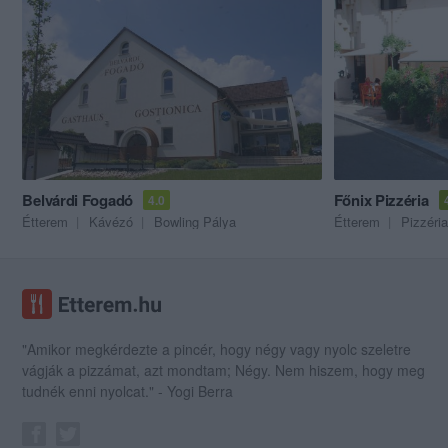
Belvárdi Fogadó
Főnix Pizzéria
4.0
Étterem
Kávézó
Bowling Pálya
Étterem
Pizzéria
"Amikor megkérdezte a pincér, hogy négy vagy nyolc szeletre
vágják a pizzámat, azt mondtam; Négy. Nem hiszem, hogy meg
tudnék enni nyolcat." - Yogi Berra