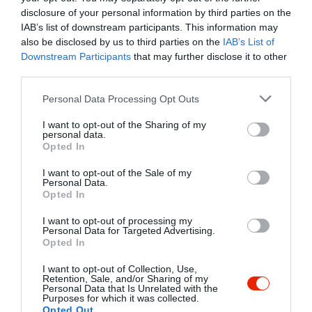
disclosure of your personal information by third parties on the
IAB’s list of downstream participants. This information may
also be disclosed by us to third parties on the
IAB’s List of
Downstream Participants
that may further disclose it to other
third parties.
Please note that this website/app uses one or more Google
Personal Data Processing Opt Outs
services and may gather and store information including but
not limited to your visit or usage behaviour. You may click to
I want to opt-out of the Sharing of my
personal data.
grant or deny consent to Google and its third-party tags to
Opted In
use your data for below specified purposes in below Google
consent section.
I want to opt-out of the Sale of my
Personal Data.
Opted In
I want to opt-out of processing my
Personal Data for Targeted Advertising.
Opted In
I want to opt-out of Collection, Use,
Retention, Sale, and/or Sharing of my
Personal Data that Is Unrelated with the
Purposes for which it was collected.
Opted Out