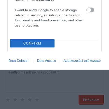
related to personalization.
csillogtak-villogtak.
Köszönöm az étterem
I want to allow Google to enable storage
related to security, including authentication
dolgozóinak!
functionality and fraud prevention, and other
Jelentés
user protection.
CONFIRM
Értékeld Te is!
Data Deletion
Data Access
Adatkezelési tájékoztató
Értékelem