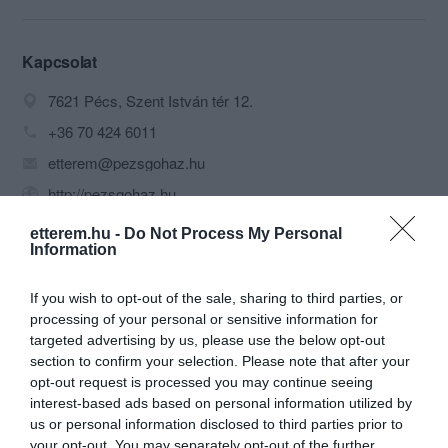
szezonális alapanyagokból készül, az
idénygyümölcsöknek és zöldségeknek
megfelelően az a'la carte étlapunk is
Kapcsolat
folyamatosan aktualizálódik.
7621 Pécs, Szent István tér 12.
+36 70 424 6011
etterem@pezsgohaz.hu
http://pezsgohaz.hu
fb.com/pages/Pezsg%C5%91h%C3%A1z-%C3%89tterem/134363506617658
etterem.hu -
Do Not Process My Personal
Information
If you wish to opt-out of the sale, sharing to third parties, or
processing of your personal or sensitive information for
targeted advertising by us, please use the below opt-out
section to confirm your selection. Please note that after your
opt-out request is processed you may continue seeing
interest-based ads based on personal information utilized by
Probléma jelentése
Te vagy a tulajdonos?
us or personal information disclosed to third parties prior to
your opt-out. You may separately opt-out of the further