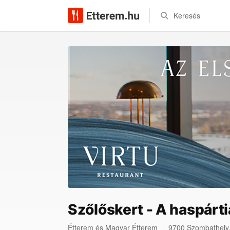
Keresés
Szőlőskert - A haspárt
Étterem
és
Magyar Étterem
9700
Szombathely