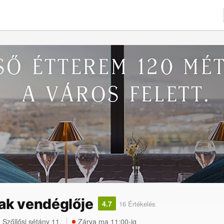
iak vendéglője
4.7
16 Értékelés
,
Szőllősi sétány 11.
Zárva ma 11:00-ig