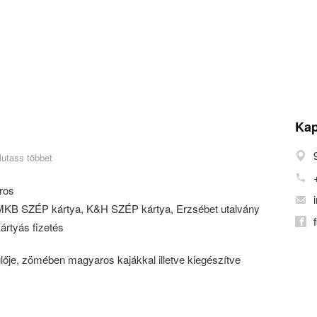
Kap
utass többet
ros
KB SZÉP kártya, K&H SZÉP kártya, Erzsébet utalvány
ártyás fizetés
lője, zömében magyaros kajákkal illetve kiegészítve