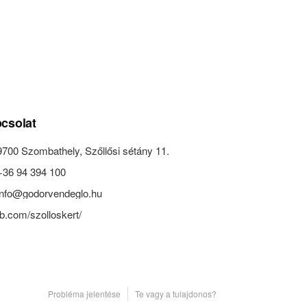
csolat
9700 Szombathely, Szőllősi sétány 11.
+36 94 394 100
info@godorvendeglo.hu
fb.com/szolloskert/
Probléma jelentése
Te vagy a tulajdonos?