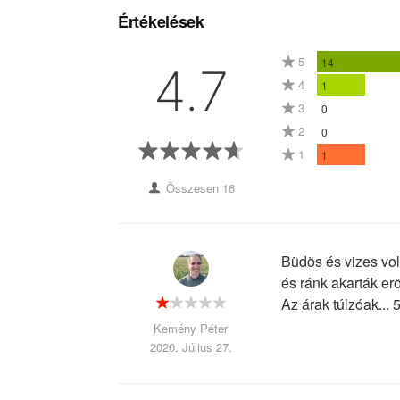
Értékelések
5
14
4.7
4
1
3
0
2
0
1
1
Összesen 16
Büdös és vizes volt
és ránk akarták eröl
Az árak túlzóak...
Kemény Péter
2020. Július 27.