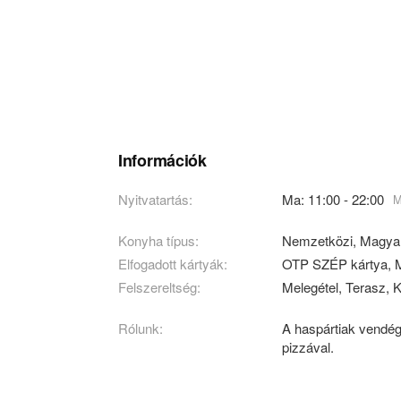
Információk
Nyitvatartás:
Ma: 11:00 - 22:00
M
Konyha típus:
Nemzetközi
,
Magya
Elfogadott kártyák:
OTP SZÉP kártya, M
Felszereltség:
Melegétel, Terasz, K
Rólunk:
A haspártiak vendég
pizzával.