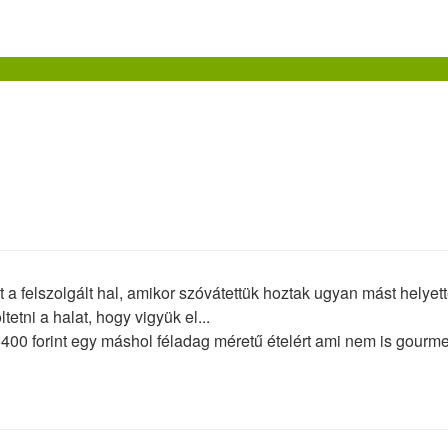
 a felszolgált hal, amikor szóvátettük hoztak ugyan mást helyett
tetni a halat, hogy vigyük el...
 5400 forint egy máshol féladag méretű ételért ami nem is gourm