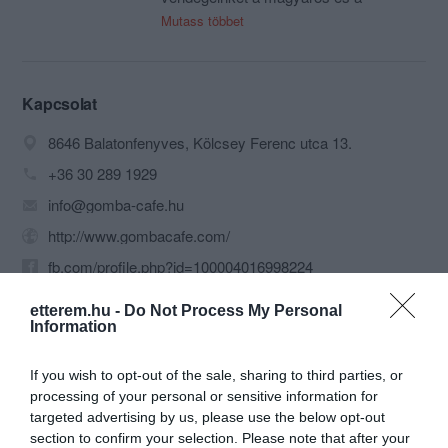
mediterrán konyha finomságaival és a
Mutass többet
fatüzelésű kemencében sült pizza
illatával, ropogós ízével. 2004-ben
nyitotta meg a Gomba újból a kapuit és
minden évben azon dolgozunk, hogy
Kapcsolat
valami újat tudjunk nyújtani
8646 Balatonfenyves, Kölcsey Ferenc utca 13.
vendégeinknek. Célunk a tökéletesség,
hogy mindenki megtalálja a neki
+36 30 289 1929
megfelelő ételt és azt jóízűen fogyassza
info@gomba-cafe.hu
el egy kellemes környezetben. Szakértő
kezek dolgoznak az ételek
http://www.gombacafe.com/
elkészítésén, melyeket udvarias és
fb.com/profile.php?id=100004016998224
gyors kollégák szolgálnak fel kedves
vendégeinknek. Az elégedett vendégnél
nincs fontosabb.
etterem.hu -
Do Not Process My Personal
Information
If you wish to opt-out of the sale, sharing to third parties, or
processing of your personal or sensitive information for
targeted advertising by us, please use the below opt-out
section to confirm your selection. Please note that after your