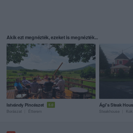
Akik ezt megnézték, ezeket is megnézték...
Istvándy Pincészet
Ági's Steak Hou
5.0
Borászat
Étterem
Steakhouse
Kok