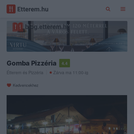
Gomba Pizzéria
4.4
Étterem
és
Pizzéria
Zárva ma 11:00-ig
Kedvencekhez