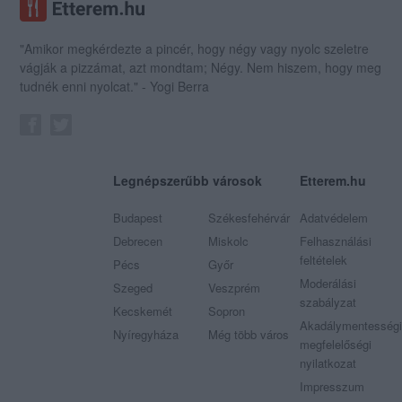
"Amikor megkérdezte a pincér, hogy négy vagy nyolc szeletre
vágják a pizzámat, azt mondtam; Négy. Nem hiszem, hogy meg
tudnék enni nyolcat." - Yogi Berra
Legnépszerűbb városok
Etterem.hu
Budapest
Székesfehérvár
Adatvédelem
Debrecen
Miskolc
Felhasználási
feltételek
Pécs
Győr
Moderálási
Szeged
Veszprém
szabályzat
Kecskemét
Sopron
Akadálymentességi
Nyíregyháza
Még több város
megfelelőségi
nyilatkozat
Impresszum