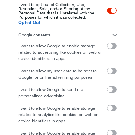
I want to opt-out of Collection, Use,
Retention, Sale, and/or Sharing of my
Personal Data that Is Unrelated with the
Értékelések
Értékeld Te is
Purposes for which it was collected.
Opted Out
5
4
4.4
Google consents
4
0
3
0
I want to allow Google to enable storage
2
1
related to advertising like cookies on web or
device identifiers in apps.
1
0
Összesen 5
I want to allow my user data to be sent to
Google for online advertising purposes.
I want to allow Google to send me
Pizzák ízben átlagosak, de a
personalized advertising.
feltét mennyisége siralmas.
I want to allow Google to enable storage
Kolbász: 3-5 kis karika
related to analytics like cookies on web or
Kukorica: max 10 szem
Faragó Róbert
device identifiers in apps.
Nem ajánlom senkinek.
2020. Augusztus 11.
I want to allow Google to enable storage
Jelentés