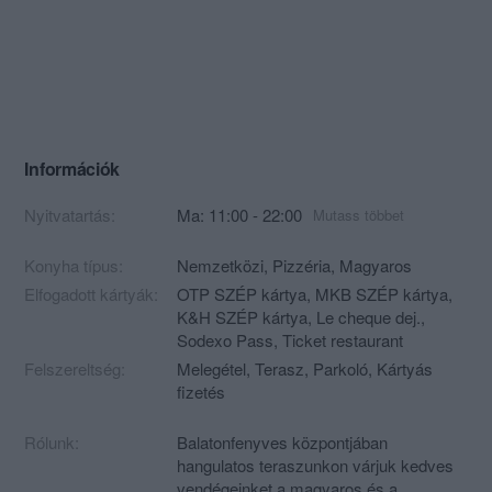
Információk
Nyitvatartás:
Ma: 11:00 - 22:00
Mutass többet
Konyha típus:
Nemzetközi
,
Pizzéria
,
Magyaros
Elfogadott kártyák:
OTP SZÉP kártya, MKB SZÉP kártya,
K&H SZÉP kártya, Le cheque dej.,
Sodexo Pass, Ticket restaurant
Felszereltség:
Melegétel, Terasz, Parkoló, Kártyás
fizetés
Rólunk:
Balatonfenyves központjában
hangulatos teraszunkon várjuk kedves
vendégeinket a magyaros és a