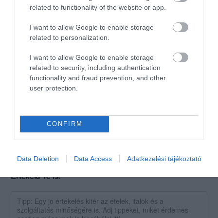
related to functionality of the website or app.
I want to allow Google to enable storage
Évek óta visszatérő vendégek
related to personalization.
vagyunk és mindig nagyon
I want to allow Google to enable storage
finom és bőséges ételeket
related to security, including authentication
kapunk a nagyon kedves
Békefalvi Andrea
functionality and fraud prevention, and other
személyzettől! :) Egyszerűen
2018. Június 27.
user protection.
imádjuk ! Ajánlom
mindenkinek ! :)
Jelentés
CONFIRM
Data Deletion
Data Access
Adatkezelési tájékoztató
Értékeld Te is!