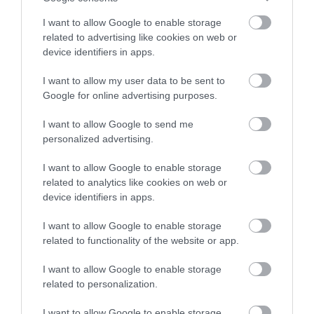
berendezés és felszolgálás
I want to allow Google to enable storage
kritikán aluli. Evőeszközt külön
related to advertising like cookies on web or
kell kérni, mert azt nem
device identifiers in apps.
hoznak, ha meg kérsz, éppen
I want to allow my user data to be sent to
hogy meg tudják állni, hogy
Google for online advertising purposes.
nem szóljanak vissza, 'zabáld
meg, ahogy akarod'. Só,
I want to allow Google to send me
olívaolaj vagy szőlőecet még
personalized advertising.
mutatóban sincs, pedig
'elvileg' ez egy 'étterem' és
I want to allow Google to enable storage
'elvileg' görög. Ha fizetni
related to analytics like cookies on web or
device identifiers in apps.
akarsz vagy vársz fél órát
miután szóltál, és utána ezt
I want to allow Google to enable storage
elunva bemész és a pultnál
related to functionality of the website or app.
fizetsz, vagy ott ér a hajnal.
Nem ajánlom senkinek, csak
I want to allow Google to enable storage
aki imádja hogy le se sz**ják
related to personalization.
mint 'vendéget'.
I want to allow Google to enable storage