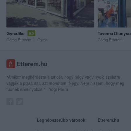
Gyradiko
Taverna Dionyso
5.0
Görög Étterem
Gyros
Görög Étterem
"Amikor megkérdezte a pincér, hogy négy vagy nyolc szeletre
vágják a pizzámat, azt mondtam; Négy. Nem hiszem, hogy meg
tudnék enni nyolcat." - Yogi Berra
Legnépszerűbb városok
Etterem.hu