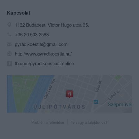
görög gyrososok ízvilágával. Az eredeti
görög gyros először Budapesten
Kapcsolat
beköltözött a beülős tavernába is.
1132 Budapest, Victor Hugo utca 35.
Célunk, hogy az eredeti görög
gasztronómiai értékek eljuthassanak
+36 20 503 2588
mindenkihez. Ehhez természetesen
gyradikoestia@gmail.com
igyekszünk alapvetően görög
alapanyagokat, fűszereket használni.
http://www.gyradikoestia.hu/
Eredeti alapanyagokból, eredeti
fb.com/gyradikoestia/timeline
receptek alapján készítjük ételeinket. A
görög származású tulajdonosok, a
görög és magyar kollégák mindegyike
jól ismeri a görög konyha rejtelmeit.
Ezért is állandó a minőség.
Kollégáink felkészültek, kérdezzenek
nyugodtan az ételek elkészítésének
módjáról, hogy milyen ételeket érdemes
megkóstolni, milyen napi ajánlataink
Probléma jelentése
Te vagy a tulajdonos?
vannak és milyen bort ajánlunk a
kiválasztott ételekhez.
www.gyradikoestia.hu