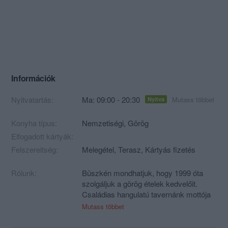
Információk
Nyitvatartás:
Ma: 09:00 - 20:30
Mutass többet
Nyitva
Konyha típus:
Nemzetiségi
,
Görög
Elfogadott kártyák:
Felszereltség:
Melegétel, Terasz, Kártyás fizetés
Rólunk:
Büszkén mondhatjuk, hogy 1999 óta
szolgáljuk a görög ételek kedvelőit.
Családias hangulatú tavernánk mottója
“Egy falat Görögország!” szinte mindent
Mutass többet
elmond rólunk. Az Estia Gyradiko ötvözi
a modern görög konyhát a jól ismert