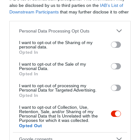
also be disclosed by us to third parties on the
IAB’s List of
5
2
3.0
Downstream Participants
that may further disclose it to other
4
0
third parties.
3
0
Please note that this website/app uses one or more Google
Personal Data Processing Opt Outs
2
0
services and may gather and store information including but
1
2
not limited to your visit or usage behaviour. You may click to
I want to opt-out of the Sharing of my
personal data.
grant or deny consent to Google and its third-party tags to
Opted In
Összesen 4
use your data for below specified purposes in below Google
consent section.
I want to opt-out of the Sale of my
Personal Data.
Opted In
Az ételek minősége
I want to opt-out of processing my
elfogadható. A felszolgálásnál
Personal Data for Targeted Advertising.
olyan arckifejezéssel és
Opted In
beszólásokkal reagáltak
Gyetvai András
I want to opt-out of Collection, Use,
bármilyen kérésre és kérdésre,
2018. Július 13.
Retention, Sale, and/or Sharing of my
Personal Data that Is Unrelated with the
mintha ők tennének
Purposes for which it was collected.
szívességet nekünk azzal,
Opted Out
hogy egyáltalán nem zavarnak
ki az étteremből. A
Google consents