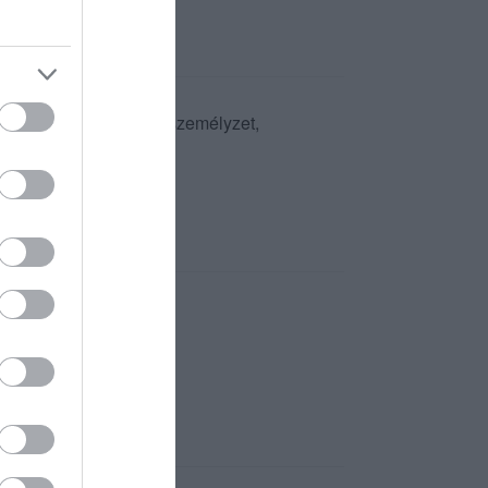
honos hely, barátságos személyzet,