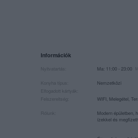
Információk
Nyitvatartás:
Ma: 11:00 - 23:00
M
Konyha típus:
Nemzetközi
Elfogadott kártyák:
Felszereltség:
WIFI, Melegétel, Te
Rólunk:
Modern épületben, h
ízekkel és megfizet