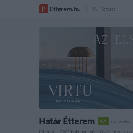
Keresés
Határ Étterem
4.1
9 Értékelés
Étterem
8220
Balatonalmádi
,
Óvári Ferenc utc