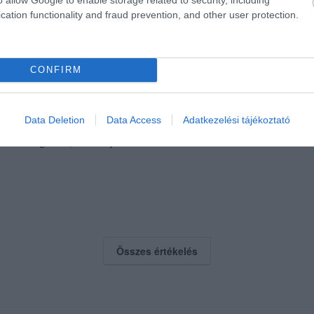
elek, gusztusos tálalás.
cation functionality and fraud prevention, and other user protection.
reztük magunkat!
CONFIRM
Data Deletion
Data Access
Adatkezelési tájékoztató
kiszolgálást, a Bivalycomb vadasan tökéletes választás volt!
Összes értékelés