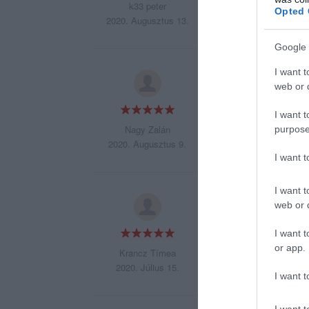
k33 peter
Opted 
2020. Augusztus 13.
Google 
I want t
Sajnos ritkán járu
web or d
finom ételek!
I want t
Nagy Zalán
purpose
2020. Augusztus 9.
I want 
I want t
Óriási változások, 
web or d
I want t
or app.
Krancz Tímea
2020. Július 15.
I want t
I want t