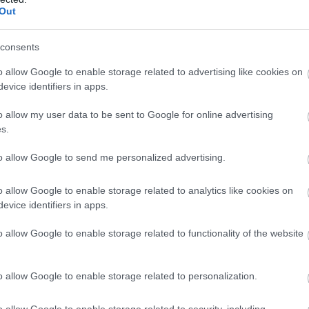
Out
consents
o allow Google to enable storage related to advertising like cookies on
nk Almádiban, ha itt laknánk biztos ez lenne a törzshelyünk, ott
evice identifiers in apps.
o allow my user data to be sent to Google for online advertising
s.
to allow Google to send me personalized advertising.
o allow Google to enable storage related to analytics like cookies on
pozitív irányban! Csak így tovább!
evice identifiers in apps.
o allow Google to enable storage related to functionality of the website
o allow Google to enable storage related to personalization.
o allow Google to enable storage related to security, including