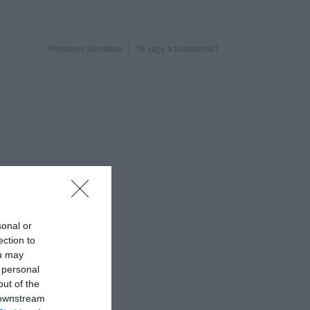
Probléma jelentése
Te vagy a tulajdonos?
sonal or
ection to
ou may
 personal
out of the
 downstream