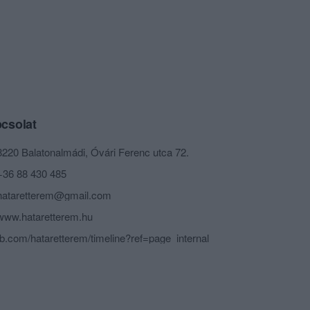
csolat
8220 Balatonalmádi, Óvári Ferenc utca 72.
+36 88 430 485
hataretterem@gmail.com
www.hataretterem.hu
fb.com/hataretterem/timeline?ref=page_internal