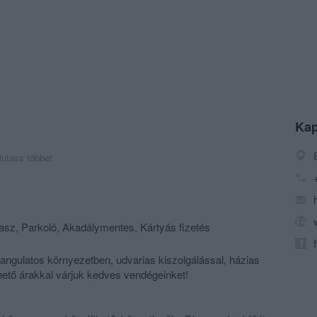
Kap
utass többet
rasz, Parkoló, Akadálymentes, Kártyás fizetés
angulatos környezetben, udvarias kiszolgálással, házias
hető árakkal várjuk kedves vendégeinket!