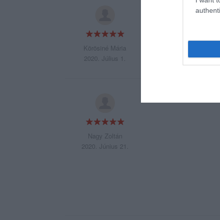
Finom, újszerű éte
authenti
Jót ettünk és jólé
Körösiné Mária
2020. Július 1.
Köszönöm a kedves 
Nagy Zoltán
2020. Június 21.