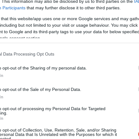
. This information may also be disclosed by us to third parties on the
IA
Participants
that may further disclose it to other third parties.
 that this website/app uses one or more Google services and may gath
including but not limited to your visit or usage behaviour. You may click 
 to Google and its third-party tags to use your data for below specifi
ogle consent section.
l Data Processing Opt Outs
o opt-out of the Sharing of my personal data.
In
o opt-out of the Sale of my Personal Data.
In
to opt-out of processing my Personal Data for Targeted
ing.
In
finom ételek, szép tálalásban, friss alapanyagok és harmóniku
o opt-out of Collection, Use, Retention, Sale, and/or Sharing
n szuper volt, köszönjük!
ersonal Data that Is Unrelated with the Purposes for which it
lected.