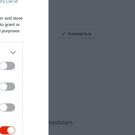
B’s List of
er and store
to grant or
ed purposes
Értékeld Te is
s ízek, ehhez párosul a barátságos