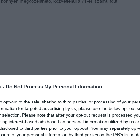
 könnyen megközelíthető, közvetlenül a 71-es számú főút
tűnő parkolási lehetőséggel rendelkezik.
0 főig tudjuk rendezvények lebonyolítását vállalni.
ráti vagy vállalati összejövetel.
kolóval rendelkezik, ahol gépkocsik és a csoportokat
s elférnek.
k visszatérő vendégünk van, az ország minden tájáról
ént, barátként üdvözölhetünk újra.
Ön is szép emlékekkel gazdagodik nálunk, öregbítve
Szeretettel várjuk, és előre örülünk annak, hogy
dvözölhetjük!
u -
Do Not Process My Personal Information
to opt-out of the sale, sharing to third parties, or processing of your per
formation for targeted advertising by us, please use the below opt-out s
r selection. Please note that after your opt-out request is processed y
eing interest-based ads based on personal information utilized by us or
disclosed to third parties prior to your opt-out. You may separately opt-
losure of your personal information by third parties on the IAB’s list of