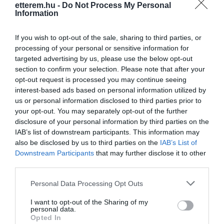
Kapcsolat
etterem.hu -
Do Not Process My Personal
Information
8000 Székesfehérvár, Rozgonyi Piroska utca 1.
If you wish to opt-out of the sale, sharing to third parties, or
+36 22 321 984
processing of your personal or sensitive information for
info@hbsorozo.hu
targeted advertising by us, please use the below opt-out
section to confirm your selection. Please note that after your
http://hbsorozo.hu/
opt-out request is processed you may continue seeing
fb.com/hb.sorozo/timeline
interest-based ads based on personal information utilized by
us or personal information disclosed to third parties prior to
your opt-out. You may separately opt-out of the further
disclosure of your personal information by third parties on the
IAB’s list of downstream participants. This information may
also be disclosed by us to third parties on the
IAB’s List of
Downstream Participants
that may further disclose it to other
third parties.
Please note that this website/app uses one or more Google
Probléma jelentése
Te vagy a tulajdonos?
Personal Data Processing Opt Outs
services and may gather and store information including but
not limited to your visit or usage behaviour. You may click to
I want to opt-out of the Sharing of my
personal data.
grant or deny consent to Google and its third-party tags to
Opted In
use your data for below specified purposes in below Google