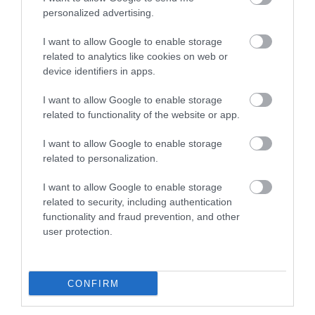
1
5.0
personalized advertising.
4
0
3
0
I want to allow Google to enable storage
2
0
related to analytics like cookies on web or
device identifiers in apps.
1
0
Összesen 1
I want to allow Google to enable storage
related to functionality of the website or app.
I want to allow Google to enable storage
related to personalization.
I want to allow Google to enable storage
related to security, including authentication
functionality and fraud prevention, and other
user protection.
CONFIRM
Értékelem