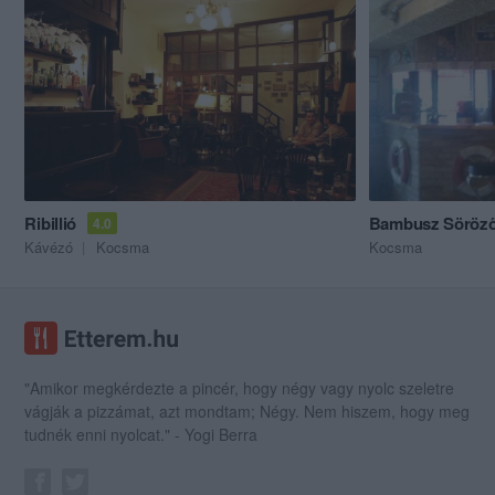
Ribillió
Bambusz Söröz
4.0
Kávézó
Kocsma
Kocsma
"Amikor megkérdezte a pincér, hogy négy vagy nyolc szeletre
vágják a pizzámat, azt mondtam; Négy. Nem hiszem, hogy meg
tudnék enni nyolcat." - Yogi Berra