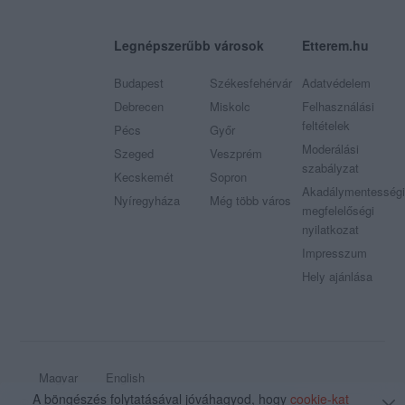
Legnépszerűbb városok
Etterem.hu
Budapest
Székesfehérvár
Adatvédelem
Debrecen
Miskolc
Felhasználási
feltételek
Pécs
Győr
Moderálási
Szeged
Veszprém
szabályzat
Kecskemét
Sopron
Akadálymentességi
Nyíregyháza
Még több város
megfelelőségi
nyilatkozat
Impresszum
Hely ajánlása
Magyar
English
A böngészés folytatásával jóváhagyod, hogy
cookie-kat
© 2009 - 2026 Etterem.hu - Minden jog fenntartva