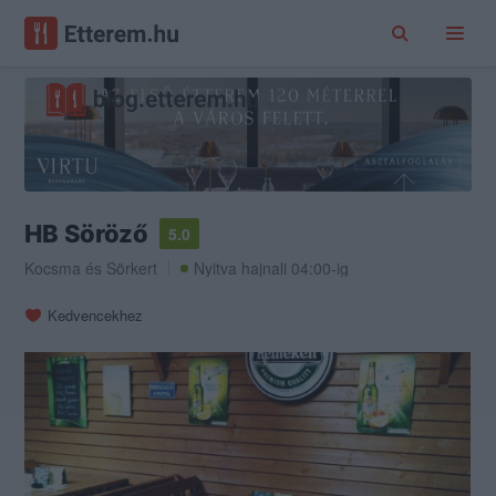
HB Söröző
5.0
Kocsma
és
Sörkert
Nyitva hajnali 04:00-ig
Kedvencekhez