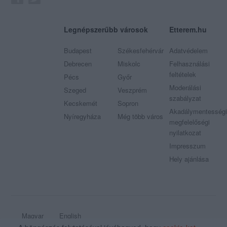
Legnépszerűbb városok
Etterem.hu
Budapest
Székesfehérvár
Adatvédelem
Debrecen
Miskolc
Felhasználási
feltételek
Pécs
Győr
Moderálási
Szeged
Veszprém
szabályzat
Kecskemét
Sopron
Akadálymentességi
Nyíregyháza
Még több város
megfelelőségi
nyilatkozat
Impresszum
Hely ajánlása
Magyar
English