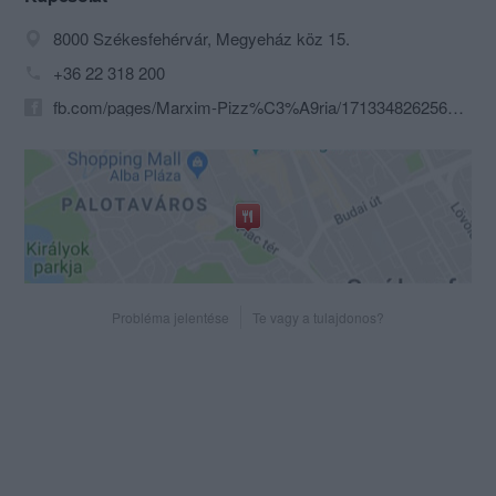
8000 Székesfehérvár, Megyeház köz 15.
+36 22 318 200
fb.com/pages/Marxim-Pizz%C3%A9ria/171334826256793
Probléma jelentése
Te vagy a tulajdonos?