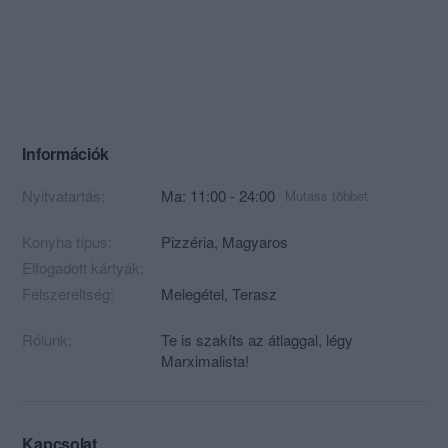
Információk
Nyitvatartás:
Ma: 11:00 - 24:00
Mutass többet
Konyha típus:
Pizzéria
,
Magyaros
Elfogadott kártyák:
Felszereltség:
Melegétel, Terasz
Rólunk:
Te is szakíts az átlaggal, légy
Marximalista!
Kapcsolat