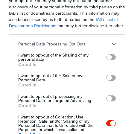
2
your opt-out. You may separately opt-out of the further
1
disclosure of your personal information by third parties on the
1
1
IAB’s list of downstream participants. This information may
Összesen 8
also be disclosed by us to third parties on the
IAB’s List of
Downstream Participants
that may further disclose it to other
third parties.
Please note that this website/app uses one or more Google
Finom pizzák! Megéri beülni :)
Personal Data Processing Opt Outs
services and may gather and store information including but
Jelentés
not limited to your visit or usage behaviour. You may click to
I want to opt-out of the Sharing of my
personal data.
grant or deny consent to Google and its third-party tags to
Opted In
Szalai Tamás
use your data for below specified purposes in below Google
2023. Június 19.
consent section.
I want to opt-out of the Sale of my
Personal Data.
Opted In
I want to opt-out of processing my
Isteni a pizzaszószuk.
Personal Data for Targeted Advertising.
Hangulatos hely, ajánlom
Opted In
mindenkinek, aki szereti a
I want to opt-out of Collection, Use,
szocreál korszak külsőségeit,
Black Andrew
Retention, Sale, and/or Sharing of my
Personal Data that Is Unrelated with the
meg a jó pizzát.
2020. Február 10.
Purposes for which it was collected.