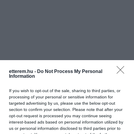
etterem.hu -
Do Not Process My Personal
Information
If you wish to opt-out of the sale, sharing to third parties, or
processing of your personal or sensitive information for
Értékelések
Értékeld Te is
targeted advertising by us, please use the below opt-out
section to confirm your selection. Please note that after your
5
4
3.9
opt-out request is processed you may continue seeing
4
2
interest-based ads based on personal information utilized by
3
0
us or personal information disclosed to third parties prior to