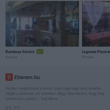
Bambusz Söröző
Legenda Pizzéri
4.7
Kocsma
Pizzéria
"Amikor megkérdezte a pincér, hogy négy vagy nyolc szeletre
vágják a pizzámat, azt mondtam; Négy. Nem hiszem, hogy meg
tudnék enni nyolcat." - Yogi Berra