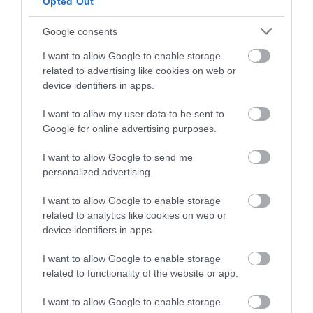
Opted Out
Jelentés
Google consents
I want to allow Google to enable storage
A hely a leírtak alapján nem
related to advertising like cookies on web or
hazuttolta meg magát.
device identifiers in apps.
Autentikus. De ennek ellenére
hangulatos jól éreztük
Mórotz Ádám
I want to allow my user data to be sent to
magunkat.
2016. Július 6.
Google for online advertising purposes.
I want to allow Google to send me
U.I : a WC se se hazuttolta
personalized advertising.
meg magát
Jelentés
I want to allow Google to enable storage
related to analytics like cookies on web or
device identifiers in apps.
Nem régiben jártam az
I want to allow Google to enable storage
"étteremben". Sajnos semmi
related to functionality of the website or app.
jót nem tapasztaltam.
I want to allow Google to enable storage
Minősíthetetlen kosz volt,
pe...@gmail.com