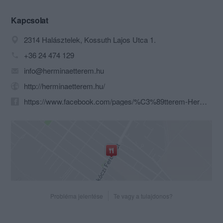
Kapcsolat
2006. májusában megnyitottuk emeleti
2314 Halásztelek, Kossuth Lajos Utca 1.
nemdohányzó termünket, amely akár
100-110 vendég kényelmes fogadására
+36 24 474 129
is alkalmas, 40 vendéget a földszinti
info@herminaetterem.hu
dohányzó helységben, nyáron pedig
további 40-50 főt a teraszunkon illetve a
http://herminaetterem.hu/
kerthelyiségben tudunk elhelyezni. Így
https://www.facebook.com/pages/%C3%89tterem-Hermina/201643803246952
lehetőségünk nyílik nagyobb létszámú
rendezvényeket, esküvőket,
állófogadásokat is lebonyolítani.
Probléma jelentése
Te vagy a tulajdonos?