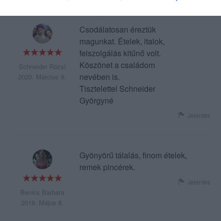
Csodálatosan éreztük
magunkat. Ételek, italok,
felszolgálás kitűnő volt.
Köszönet a családom
Schneider Rózsi
nevében is.
2020. Március 9.
Tisztelettel Schneider
Györgyné
Jelentés
Gyönyörű tálalás, finom ételek,
remek pincérek.
Jelentés
Benics Barbara
2019. Május 8.