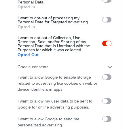
Personal Data.
Opted In
Volt egy foglalásunk a felső
I want to opt-out of processing my
Personal Data for Targeted Advertising.
emeletre, esküvő utáni
Opted In
ünneplés alkalmával és
mindennek meg is állapodtunk
I want to opt-out of Collection, Use,
Nagy Bence
Retention, Sale, and/or Sharing of my
az étteremmel 2 hónappal
2022. November 5.
Personal Data that Is Unrelated with the
Purposes for which it was collected.
korábban. Aztán 2 héttel az
Opted Out
esküvő előtt az energiaárakra
hivatkozva visszamondták a
Google consents
megállapodást mivel egész
I want to allow Google to enable storage
télen zárva lesz a felső szint
related to advertising like cookies on web or
de természetesen nem erről
device identifiers in apps.
volt szó mint kiderült, hanem
lenne egy másik társaság is
I want to allow my user data to be sent to
aznapra akik 10-el többen
Google for online advertising purposes.
lennének. Korrektségből 0,
I want to allow Google to send me
őszinteségből 0
personalized advertising.