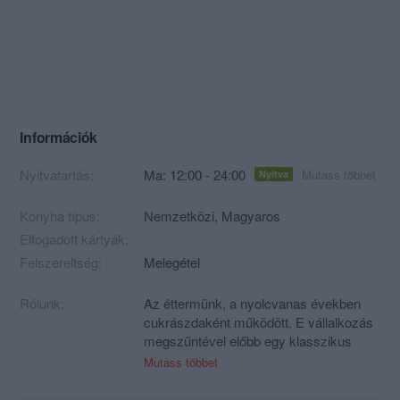
Információk
Nyitvatartás:
Ma: 12:00 - 24:00
Mutass többet
Nyitva
Konyha típus:
Nemzetközi
,
Magyaros
Elfogadott kártyák:
Felszereltség:
Melegétel
Rólunk:
Az éttermünk, a nyolcvanas években
cukrászdaként működött. E vállalkozás
megszűntével előbb egy klasszikus
vidéki osztrák sörözővé, majd igazodva
Mutass többet
a vendégeink igényéhez átalakult
étteremmé.