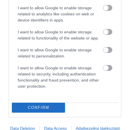
Jelentés
I want to allow Google to enable storage
related to analytics like cookies on web or
device identifiers in apps.
Napi előfizetéses ügyfelei
vagyunk a Hermina
I want to allow Google to enable storage
Étteremnek (Halásztelek). A
related to functionality of the website or app.
házhoz szállítás, a kollégák
KB & Bo
I want to allow Google to enable storage
hozzáállása, korrektsége, az
2021. Július 15.
related to personalization.
ételek minősége és
mennyisége semminemű
I want to allow Google to enable storage
kívánnivalót nem hagy maga
related to security, including authentication
után! Nagyon szeretjük az
functionality and fraud prevention, and other
user protection.
éttermet! Különösképpen
értenek a levesekhez,
húsokhoz, köretekhez, vagyis
mindenhez! Köszönjük
CONFIRM
Hermina!
Jelentés
Data Deletion
Data Access
Adatkezelési tájékoztató