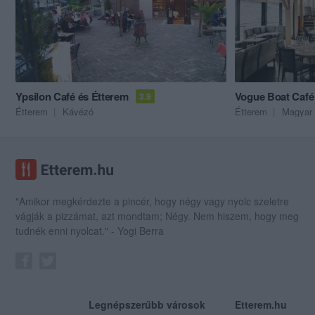
Ypsilon Café és Étterem
Vogue Boat Café
3.9
Étterem
Kávézó
Étterem
Magyar 
"Amikor megkérdezte a pincér, hogy négy vagy nyolc szeletre
vágják a pizzámat, azt mondtam; Négy. Nem hiszem, hogy meg
tudnék enni nyolcat." - Yogi Berra
Legnépszerűbb városok
Etterem.hu