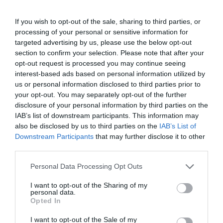
5
8
3.9
If you wish to opt-out of the sale, sharing to third parties, or
4
0
processing of your personal or sensitive information for
3
0
targeted advertising by us, please use the below opt-out
section to confirm your selection. Please note that after your
2
0
opt-out request is processed you may continue seeing
1
3
interest-based ads based on personal information utilized by
us or personal information disclosed to third parties prior to
Összesen 11
your opt-out. You may separately opt-out of the further
disclosure of your personal information by third parties on the
IAB’s list of downstream participants. This information may
Először jártunk itt, nem bántuk
also be disclosed by us to third parties on the
IAB’s List of
Downstream Participants
that may further disclose it to other
meg. Nagyon jól éreztük
third parties.
magunkat a barátságos
környezetben. A rendkívül
Kátai-Pál László
Please note that this website/app uses one or more Google
Personal Data Processing Opt Outs
udvarias felszolgálás mellett
2024. Január 28.
services and may gather and store information including but
az ételek, italok is finomak
not limited to your visit or usage behaviour. You may click to
I want to opt-out of the Sharing of my
personal data.
grant or deny consent to Google and its third-party tags to
voltak.
Opted In
use your data for below specified purposes in below Google
Jelentés
consent section.
I want to opt-out of the Sale of my