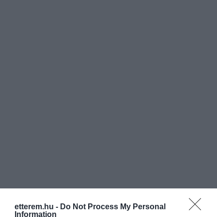
etterem.hu -
Do Not Process My Personal
Értékelések
Értékeld Te is
Information